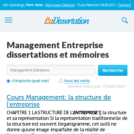
Job Openings:
Part-time
-
Non-exec Director
- Fully Remote UK/EU/CH -
Contact
Dissertations
Management Entreprise
S'inscrire
dissertations et mémoires
Se connecter
Recherche
Contactez-nous
n'importe quel mot
tous les mots
Dernière mise à jour : 13 Août 2015
Cours Management: la structure de
l'entreprise
CHAPITRE 1 LA STRUCTURE DE L’
ENTREPRISE
I] la structure
et sa représentation Si la représentation traditionnelle de
la structure est souvent l’organigramme, cet outil ne
donne qu’une image imparfaite de la réalité de