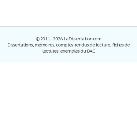
© 2011–2026 LaDissertation.com
Dissertations, mémoires, comptes-rendus de lecture, fiches de
lectures, exemples du BAC
Dissertations
S'inscrire
Se connecter
Foire aux questions
Contactez-nous
Plan du site
Politique de confidentialité