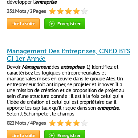
développer l’
entreprise
351 Mots / 2 Pages
Lire la suite
Enregistrer
Management Des Entreprises, CNED BTS
CI 1er Année
Devoir
Management
des
entreprises
. 1) Identifiez et
caractérisez les logiques entrepreneuriales et
managériales mises en œuvre dans le groupe Alès. Un
entrepreneur doit anticiper, se projeter et innover. Il a
une mission de création et de proposition de projet au
sein d'une structure donnée ; il est à la fois celui qui a
l'idée de création et celui qui est propriétaire car il
apporte les capitaux qu'il risque dans son
entreprise
.
Selon J, Schumpeter, le champs
822 Mots / 4 Pages
Lire la suite
Enregistrer