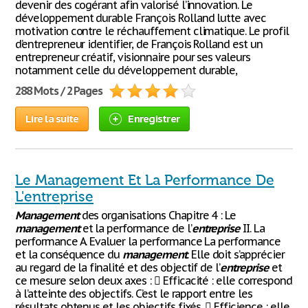
devenir des cogérant afin valorisé l’innovation. Le
développement durable François Rolland lutte avec
motivation contre le réchauffement climatique. Le profil
d’entrepreneur identifier, de François Rolland est un
entrepreneur créatif, visionnaire pour ses valeurs
notamment celle du développement durable,
288 Mots / 2 Pages
Lire la suite
Enregistrer
Le Management Et La Performance De
L'entreprise
Management
des organisations Chapitre 4 : Le
management
et la performance de l’
entreprise
II. La
performance A. Evaluer la performance La performance
et la conséquence du
management
. Elle doit s’apprécier
au regard de la finalité et des objectif de l’
entreprise
et
ce mesure selon deux axes :  Efficacité : elle correspond
à l’atteinte des objectifs. C’est le rapport entre les
résultats obtenus et les objectifs fixés.  Efficience : elle