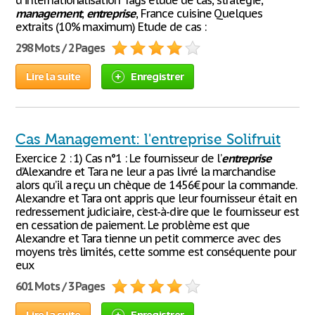
d'internationalisation Tags étude de cas, stratégie,
management
,
entreprise
, France cuisine Quelques
extraits (10% maximum) Etude de cas :
298 Mots / 2 Pages
Lire la suite
Enregistrer
Cas Management: l'entreprise Solifruit
Exercice 2 : 1) Cas n°1 : Le fournisseur de l’
entreprise
d’Alexandre et Tara ne leur a pas livré la marchandise
alors qu’il a reçu un chèque de 1456€ pour la commande.
Alexandre et Tara ont appris que leur fournisseur était en
redressement judiciaire, c’est-à-dire que le fournisseur est
en cessation de paiement. Le problème est que
Alexandre et Tara tienne un petit commerce avec des
moyens très limités, cette somme est conséquente pour
eux
601 Mots / 3 Pages
Lire la suite
Enregistrer