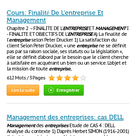
Cours: Finalité De L'entreprise Et
Management
Chapitre 2 – FINALITE DE L’
ENTREPRISE
ET
MANAGEMENT
I
- FINALITE ET OBJECTIFS DE L’
ENTREPRISE
A) La finalité de
l’
entreprise
selon Peter Drucker 1) La satisfaction du
client Selon Peter Drucker, « une
entreprise
ne se définit
pas par sa raison sociale, ses statuts ou la législation »,
elle se définit d’abord par le besoin que le client cherche
à satisfaire en acquérant un bien ou un service. L’objet et
la mission de toute
entreprise
,
612 Mots / 3 Pages
Lire la suite
Enregistrer
Management des entreprises: cas DELL
Management
des
entreprises
Etude de CAS 4 : DELL
Analyse du contexte 1) D’après Herbet SIMON (1916-2001)