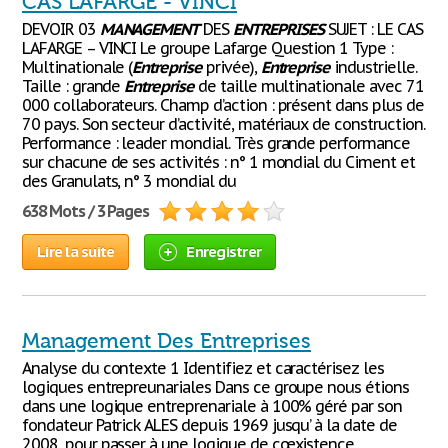
CAS LAFARGE - VINCI
DEVOIR 03
MANAGEMENT
DES
ENTREPRISES
SUJET : LE CAS
LAFARGE – VINCI Le groupe Lafarge Question 1 Type :
Multinationale (
Entreprise
privée),
Entreprise
industrielle.
Taille : grande
Entreprise
de taille multinationale avec 71
000 collaborateurs. Champ d’action : présent dans plus de
70 pays. Son secteur d’activité, matériaux de construction.
Performance : leader mondial. Très grande performance
sur chacune de ses activités : n° 1 mondial du Ciment et
des Granulats, n° 3 mondial du
638 Mots / 3 Pages
Lire la suite
Enregistrer
Management Des Entreprises
Analyse du contexte 1 Identifiez et caractérisez les
logiques entrepreunariales Dans ce groupe nous étions
dans une logique entreprenariale à 100% géré par son
fondateur Patrick ALES depuis 1969 jusqu’ à la date de
2008, pour passer à une logique de cœxistence