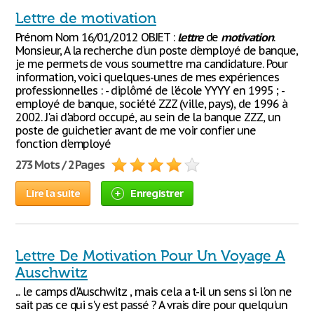
Lettre de motivation
Prénom Nom 16/01/2012 OBJET :
lettre
de
motivation
.
Monsieur, A la recherche d'un poste d'employé de banque,
je me permets de vous soumettre ma candidature. Pour
information, voici quelques-unes de mes expériences
professionnelles : - diplômé de l'école YYYY en 1995 ; -
employé de banque, société ZZZ (ville, pays), de 1996 à
2002. J'ai d'abord occupé, au sein de la banque ZZZ, un
poste de guichetier avant de me voir confier une
fonction d'employé
273 Mots / 2 Pages
Lire la suite
Enregistrer
Lettre De Motivation Pour Un Voyage A
Auschwitz
... le camps d'Auschwitz , mais cela a t-il un sens si l'on ne
sait pas ce qui s'y est passé ? A vrais dire pour quelqu'un