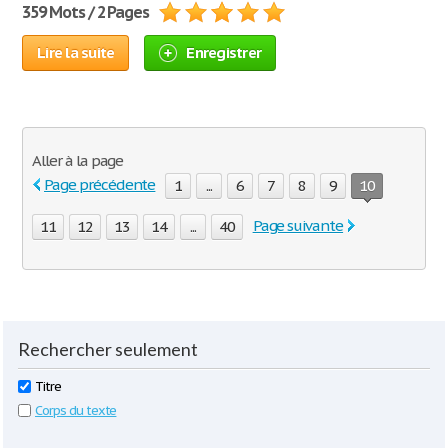
359 Mots / 2 Pages
Lire la suite
Enregistrer
Aller à la page
Page précédente
1
...
6
7
8
9
10
Page suivante
11
12
13
14
...
40
Rechercher seulement
Titre
Corps du texte