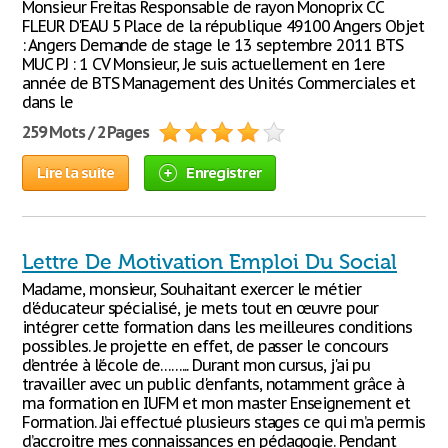
Monsieur Freitas Responsable de rayon Monoprix CC
FLEUR D'EAU 5 Place de la république 49100 Angers Objet
: Angers Demande de stage le 13 septembre 2011 BTS
MUC PJ : 1 CV Monsieur, Je suis actuellement en 1ere
année de BTS Management des Unités Commerciales et
dans le
259 Mots / 2 Pages
Lire la suite
Enregistrer
Lettre De Motivation Emploi Du Social
Madame, monsieur, Souhaitant exercer le métier
d'éducateur spécialisé, je mets tout en œuvre pour
intégrer cette formation dans les meilleures conditions
possibles. Je projette en effet, de passer le concours
d’entrée à l’école de……... Durant mon cursus, j'ai pu
travailler avec un public d'enfants, notamment grâce à
ma formation en IUFM et mon master Enseignement et
Formation. J’ai effectué plusieurs stages ce qui m’a permis
d’accroitre mes connaissances en pédagogie. Pendant