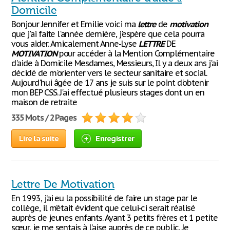
Domicile
Bonjour Jennifer et Emilie voici ma
lettre
de
motivation
que j'ai faite l'année dernière, j'espère que cela pourra
vous aider. Amicalement Anne-Lyse
LETTRE
DE
MOTIVATION
pour accéder à la Mention Complémentaire
d'aide à Domicile Mesdames, Messieurs, Il y a deux ans j'ai
décidé de m'orienter vers le secteur sanitaire et social.
Aujourd'hui âgée de 17 ans je suis sur le point d'obtenir
mon BEP CSS. J'ai effectué plusieurs stages dont un en
maison de retraite
335 Mots / 2 Pages
Lire la suite
Enregistrer
Lettre De Motivation
En 1993, j’ai eu la possibilité de faire un stage par le
collège, il m’était évident que celui-ci serait réalisé
auprès de jeunes enfants. Ayant 3 petits frères et 1 petite
sœur, je me sentais à l’aise auprès de ce public. Je