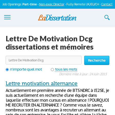
Job Openings:
Part-time
-
Non-exec Director
- Fully Remote UK/EU/CH -
Contact
Dissertations
Lettre De Motivation Dcg
S'inscrire
dissertations et mémoires
Se connecter
Recherche
Contactez-nous
n'importe quel mot
tous les mots
Dernière mise à jour : 24 Juin 2015
Lettre motivation alternance
Actuellement en première année de BTS NDRC à l’E2SE, je
suis actuellement en recherche d'une équipe dans
laquelle effectuer mon cursus en alternance ! POURQUOI
ME RECRUTER EN ALTERNANCE ? Comme vous le savez,
nombreux sont les avantages à recruter un alternant au
sein de son entreprise. Je vous facilite et allège la tâche