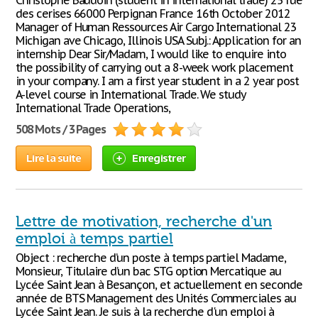
Christophe Baudoin (student in international trade) 25 rue
des cerises 66000 Perpignan France 16th October 2012
Manager of Human Ressources Air Cargo International 23
Michigan ave Chicago, Illinois USA Subj.: Application for an
internship Dear Sir/Madam, I would like to enquire into
the possibility of carrying out a 8-week work placement
in your company. I am a first year student in a 2 year post
A-level course in International Trade. We study
International Trade Operations,
508 Mots / 3 Pages
Lire la suite
Enregistrer
Lettre de motivation, recherche d'un
emploi à temps partiel
Object : recherche d’un poste à temps partiel Madame,
Monsieur, Titulaire d’un bac STG option Mercatique au
Lycée Saint Jean à Besançon, et actuellement en seconde
année de BTS Management des Unités Commerciales au
Lycée Saint Jean. Je suis à la recherche d'un emploi à