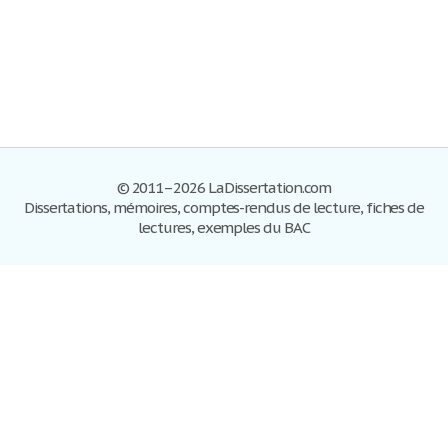
© 2011–2026 LaDissertation.com
Dissertations, mémoires, comptes-rendus de lecture, fiches de
lectures, exemples du BAC
Dissertations
S'inscrire
Se connecter
Foire aux questions
Contactez-nous