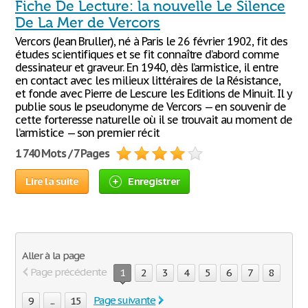
Fiche De Lecture: la nouvelle Le Silence
De La Mer de Vercors
Vercors (Jean Bruller), né à Paris le 26 février 1902, fit des
études scientifiques et se fit connaître d’abord comme
dessinateur et graveur. En 1940, dès l’armistice, il entre
en contact avec les milieux littéraires de la Résistance,
et fonde avec Pierre de Lescure les Editions de Minuit. Il y
publie sous le pseudonyme de Vercors — en souvenir de
cette forteresse naturelle où il se trouvait au moment de
l’armistice — son premier récit
1 740 Mots / 7 Pages
Lire la suite
Enregistrer
Aller à la page
Page précédente
1
2
3
4
5
6
7
8
Page suivante
9
...
15