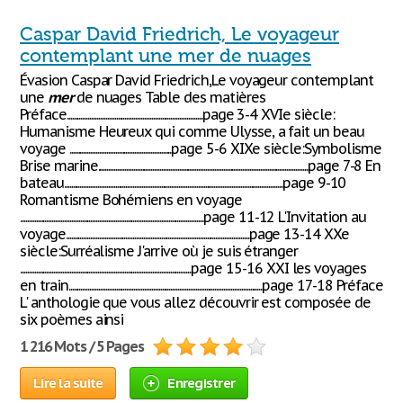
Caspar David Friedrich, Le voyageur
contemplant une mer de nuages
Évasion Caspar David Friedrich,Le voyageur contemplant
une
mer
de nuages Table des matières
Préface.............................................................................page 3-4 XVIe siècle:
Humanisme Heureux qui comme Ulysse, a fait un beau
voyage ..........................................................page 5-6 XIXe siècle:Symbolisme
Brise marine.......................................................................................................................page 7-8 En
bateau............................................................................................................................page 9-10
Romantisme Bohémiens en voyage
........................................................................................................page 11-12 L'Invitation au
voyage........................................................................................................page 13-14 XXe
siècle:Surréalisme J'arrive où je suis étranger
.................................................................................................page 15-16 XXI les voyages
en train..............................................................................................................page 17-18 Préface
L' anthologie que vous allez découvrir est composée de
six poèmes ainsi
1 216 Mots / 5 Pages
Lire la suite
Enregistrer