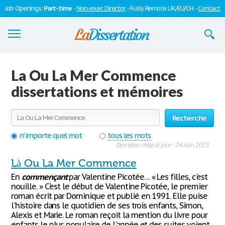
Job Openings:
Part-time
-
Non-exec Director
- Fully Remote UK/EU/CH -
Contact
Dissertations
La Ou La Mer Commence
S'inscrire
dissertations et mémoires
Se connecter
Recherche
Contactez-nous
n'importe quel mot
tous les mots
Dernière mise à jour : 24 Juin 2015
Là Ou La Mer Commence
En
commençant
par Valentine Picotée… « Les filles, c'est
nouille. » C'est le début de Valentine Picotée, le premier
roman écrit par Dominique et publié en 1991. Elle puise
l'histoire dans le quotidien de ses trois enfants, Simon,
Alexis et Marie. Le roman reçoit la mention du livre pour
enfants le plus populaire de l'année et des suites voient