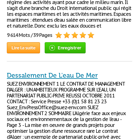
régime des activités ayant pour cadre le milieu marin. Il
s’agit d’une branche du Droit international public qui régit
les espaces maritimes et les activités maritimes. Espaces
maritimes : étendues d’eau salée en communication libre
et naturelle. Donc exclu les eaux douces et
9 614 Mots / 39 Pages
Lire la suite
Enregistrer
Dessalement De L'eau De Mer
SUEZ ENVIRONNEMENT 1 LE CONTRAT DE MANAGEMENT
D’ALGER : UN AMBITIEUX PROGRAMME SUR L’EAU, UN
PARTENARIAT PUBLIC-PRIVE REUSSI OCTOBRE 2011
CONTACT : Service Presse +33 (0)1 58 81 23 23
Suez_Env.PressOffice@suez-env.com SUEZ
ENVIRONNEMENT 2 SOMMAIRE L’Algérie face aux enjeux
sociaux et environnementaux de la gestion de l’eau -
Page 3 - La mise en oeuvre de grands projets pour
optimiser la gestion d’une ressource rare Le contrat
d’Alger : un exemple de partenariat public-privé avec