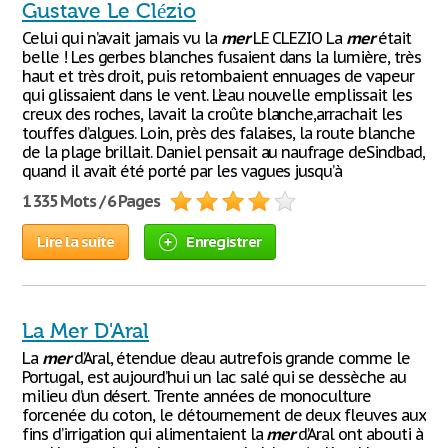
Gustave Le Clézio
Celui qui n’avait jamais vu la
mer
LE CLEZIO La
mer
était
belle ! Les gerbes blanches fusaient dans la lumière, très
haut et très droit, puis retombaient ennuages de vapeur
qui glissaient dans le vent. L’eau nouvelle emplissait les
creux des roches, lavait la croûte blanche,arrachait les
touffes d’algues. Loin, près des falaises, la route blanche
de la plage brillait. Daniel pensait au naufrage deSindbad,
quand il avait été porté par les vagues jusqu’à
1 335 Mots / 6 Pages
Lire la suite
Enregistrer
La Mer D'Aral
La
mer
d’Aral, étendue d’eau autrefois grande comme le
Portugal, est aujourd’hui un lac salé qui se dessèche au
milieu d’un désert. Trente années de monoculture
forcenée du coton, le détournement de deux fleuves aux
fins d’irrigation qui alimentaient la
mer
d’Aral ont abouti à