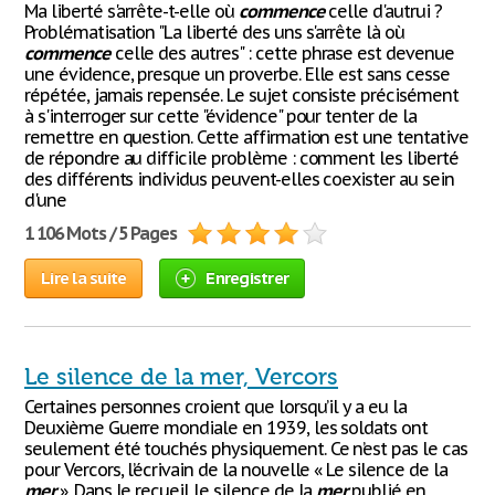
Ma liberté s'arrête-t-elle où
commence
celle d'autrui ?
Problématisation "La liberté des uns s'arrête là où
commence
celle des autres" : cette phrase est devenue
une évidence, presque un proverbe. Elle est sans cesse
répétée, jamais repensée. Le sujet consiste précisément
à s'interroger sur cette "évidence" pour tenter de la
remettre en question. Cette affirmation est une tentative
de répondre au difficile problème : comment les liberté
des différents individus peuvent-elles coexister au sein
d'une
1 106 Mots / 5 Pages
Lire la suite
Enregistrer
Le silence de la mer, Vercors
Certaines personnes croient que lorsqu’il y a eu la
Deuxième Guerre mondiale en 1939, les soldats ont
seulement été touchés physiquement. Ce n’est pas le cas
pour Vercors, l’écrivain de la nouvelle « Le silence de la
mer
». Dans le recueil le silence de la
mer
publié en