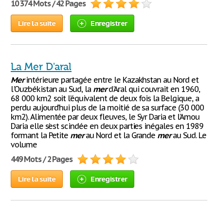
10 374 Mots / 42 Pages
Lire la suite
Enregistrer
La Mer D'aral
Mer
intérieure partagée entre le Kazakhstan au Nord et
l'Ouzbékistan au Sud, la
mer
d'Aral qui couvrait en 1960,
68 000 km2 soit l’équivalent de deux fois la Belgique, a
perdu aujourd’hui plus de la moitié de sa surface (30 000
km2). Alimentée par deux fleuves, le Syr Daria et l’Amou
Daria elle s’est scindée en deux parties inégales en 1989
formant la Petite
mer
au Nord et la Grande
mer
au Sud. Le
volume
449 Mots / 2 Pages
Lire la suite
Enregistrer