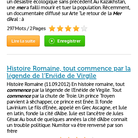
un désastre écologique sans précédent. Au Kazakhstan,
une
mer
a failli mourir et tuer la population. Récemment,
un documentaire diffusé sur Arte "Le retour de la
Mer
d’Aral : à
297 Mots / 2 Pages
Lire la suite
Enregistrer
Histoire Romaine, tout commence par la
légende de l’Enéide de Virgile
Histoire Romaine (11.09.2012) En histoire romaine, tout
commence
par la légende de l’Enéide de Virgile. Tout
commence
par la chute de Troie. Un prince Troyen
parvient à s’échapper, ce prince est Enée. Il fonde
Lavinium. Le fils d’Enée, appelé en Grec Ascagne, et Iule
en latin, fonde la cité d’Albe. Iule est l’ancêtre de Jules
César. Au bout de quelques années la cité d’Albe connait
un trouble politique. Numitor va être renversé par son
frère