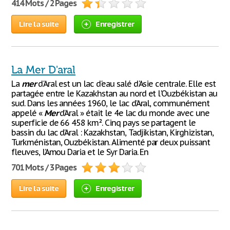
414 Mots / 2 Pages
Lire la suite
Enregistrer
La Mer D'aral
La
mer
d'Aral est un lac d'eau salé d'Asie centrale. Elle est
partagée entre le Kazakhstan au nord et l'Ouzbékistan au
sud. Dans les années 1960, le lac d’Aral, communément
appelé «
Mer
d’Aral » était le 4e lac du monde avec une
superficie de 66 458 km². Cinq pays se partagent le
bassin du lac d’Aral : Kazakhstan, Tadjikistan, Kirghizistan,
Turkménistan, Ouzbékistan. Alimenté par deux puissant
fleuves, l’Amou Daria et le Syr Daria. En
701 Mots / 3 Pages
Lire la suite
Enregistrer