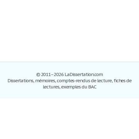
© 2011–2026 LaDissertation.com
Dissertations, mémoires, comptes-rendus de lecture, fiches de
lectures, exemples du BAC
Dissertations
S'inscrire
Se connecter
Foire aux questions