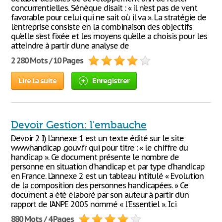
concurrentielles. Sénèque disait : « il n’est pas de vent
favorable pour celui qui ne sait où il va ». La stratégie de
l’entreprise consiste en la combinaison des objectifs
qu’elle s’est fixée et les moyens qu’elle a choisis pour les
atteindre à partir d’une analyse de
2 280 Mots / 10 Pages
Lire la suite
Enregistrer
Devoir Gestion: l'embauche
Devoir 2 I) L’annexe 1 est un texte édité sur le site
www.handicap .gouv.fr qui pour titre : « le chiffre du
handicap ». Ce document présente le nombre de
personne en situation d’handicap et par type d’handicap
en France. L’annexe 2 est un tableau intitulé « Evolution
de la composition des personnes handicapées. » Ce
document a été élaboré par son auteur à partir d’un
rapport de l’ANPE 2005 nommé « l’Essentiel ». Ici
880 Mots / 4 Pages