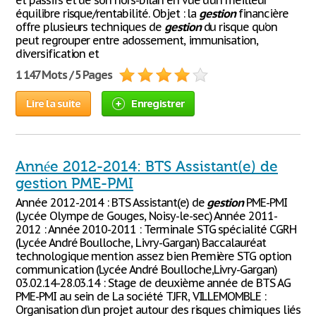
et passifs et de son hors-bilan en vue d’un meilleur
équilibre risque/rentabilité. Objet : la
gestion
financière
offre plusieurs techniques de
gestion
du risque qu’on
peut regrouper entre adossement, immunisation,
diversification et
1 147 Mots / 5 Pages
Lire la suite
Enregistrer
Année 2012-2014: BTS Assistant(e) de
gestion PME-PMI
Année 2012-2014 : BTS Assistant(e) de
gestion
PME-PMI
(Lycée Olympe de Gouges, Noisy-le-sec) Année 2011-
2012 : Année 2010-2011 : Terminale STG spécialité CGRH
(Lycée André Boulloche, Livry-Gargan) Baccalauréat
technologique mention assez bien Première STG option
communication (Lycée André Boulloche,Livry-Gargan)
03.02.14-28.03.14 : Stage de deuxième année de BTS AG
PME-PMI au sein de La société TJFR, VILLEMOMBLE :
Organisation d’un projet autour des risques chimiques liés