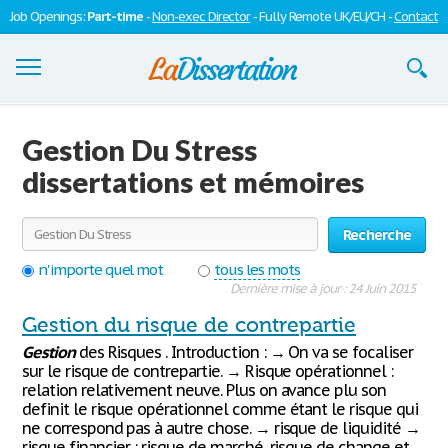
Job Openings:
Part-time
-
Non-exec Director
- Fully Remote UK/EU/CH -
Contact
Dissertations
Gestion Du Stress
S'inscrire
dissertations et mémoires
Se connecter
Recherche
Contactez-nous
n'importe quel mot
tous les mots
Dernière mise à jour : 24 Juin 2015
Gestion du risque de contrepartie
Gestion
des Risques . Introduction : → On va se focaliser
sur le risque de contrepartie. → Risque opérationnel :
relation relativement neuve. Plus on avance plu son
definit le risque opérationnel comme étant le risque qui
ne correspond pas à autre chose. → risque de liquidité →
risque financier : risque de marché, risque de change et