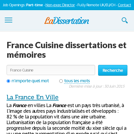
Job Openings:
Part-time
-
Non-exec Director
- Fully Remote UK/EU/CH -
Contact
Dissertations
France Cuisine dissertations et
S'inscrire
mémoires
Se connecter
Recherche
Contactez-nous
n'importe quel mot
tous les mots
Dernière mise à jour : 30 Juin 2015
La France En Ville
La
France
en villes La
France
est un pays très urbanisé, à
l'image des autres pays industrialisés et développés :
82 % de la population vit dans une aire urbaine.
L'urbanisation de la population française a été
progressive depuis la seconde moitié du xixe siècle qui a
vu une nette augmentation d'un exode rural qui s'est