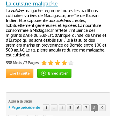
La cuisine malgache
La
cuisine
malgache regroupe toutes les traditions
culinaires variées de Madagascar, une île de l'océan
Indien. Elle s'apparente aux
cuisines
créoles,
habituellement généreuses et épicées. La nourriture
consommée à Madagascar reflète l'influence des
migrants d'Asie du Sud-Est, d'Afrique, d'Inde, de Chine et
d'Europe qui se sont établis sur l'île à la suite des
premiers marins en provenance de Bornéo entre 100 et
500 ap. J.-C. Le riz, pierre angulaire du régime malgache,
est cultivé au
338 Mots / 2 Pages
Lire la suite
Enregistrer
Aller à la page
Page précédente
1
...
4
5
6
7
8
9