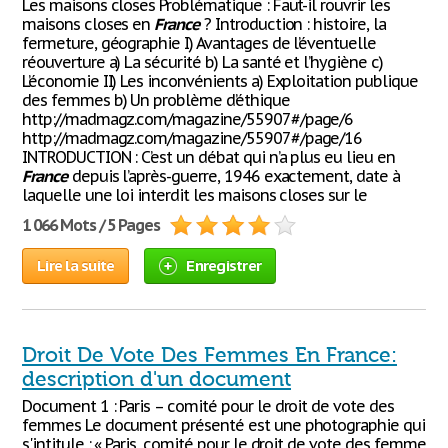
Les maisons closes Problématique : Faut-il rouvrir les
maisons closes en
France
? Introduction : histoire, la
fermeture, géographie I) Avantages de l’éventuelle
réouverture a) La sécurité b) La santé et l’hygiène c)
L’économie II) Les inconvénients a) Exploitation publique
des femmes b) Un problème d’éthique
http://madmagz.com/magazine/55907#/page/6
http://madmagz.com/magazine/55907#/page/16
INTRODUCTION : C’est un débat qui n’a plus eu lieu en
France
depuis l’après-guerre, 1946 exactement, date à
laquelle une loi interdit les maisons closes sur le
1 066 Mots / 5 Pages
Lire la suite
Enregistrer
Droit De Vote Des Femmes En France:
description d'un document
Document 1 : Paris – comité pour le droit de vote des
femmes Le document présenté est une photographie qui
s'intitule : « Paris, comité pour le droit de vote des femme