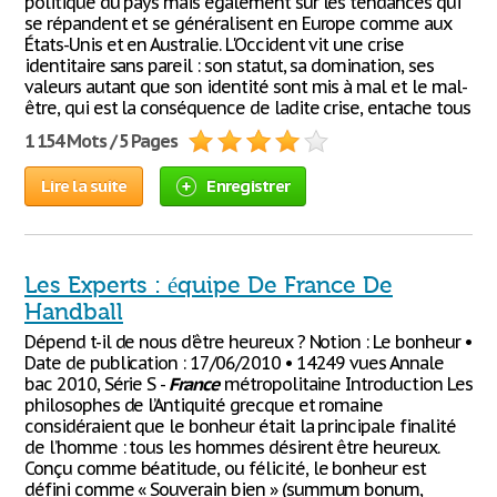
politique du pays mais également sur les tendances qui
se répandent et se généralisent en Europe comme aux
États-Unis et en Australie. L'Occident vit une crise
identitaire sans pareil : son statut, sa domination, ses
valeurs autant que son identité sont mis à mal et le mal-
être, qui est la conséquence de ladite crise, entache tous
1 154 Mots / 5 Pages
Lire la suite
Enregistrer
Les Experts : équipe De France De
Handball
Dépend t-il de nous d'être heureux ? Notion : Le bonheur •
Date de publication : 17/06/2010 • 14249 vues Annale
bac 2010, Série S -
France
métropolitaine Introduction Les
philosophes de l’Antiquité grecque et romaine
considéraient que le bonheur était la principale finalité
de l’homme : tous les hommes désirent être heureux.
Conçu comme béatitude, ou félicité, le bonheur est
défini comme « Souverain bien » (summum bonum,