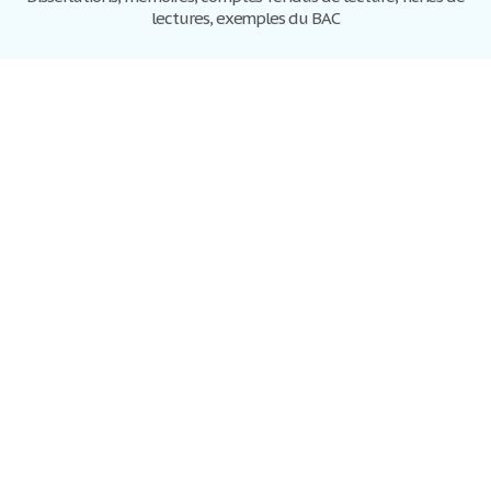
lectures, exemples du BAC
Dissertations
S'inscrire
Se connecter
Foire aux questions
Contactez-nous
Plan du site
Politique de confidentialité
Conditions d'utilisation