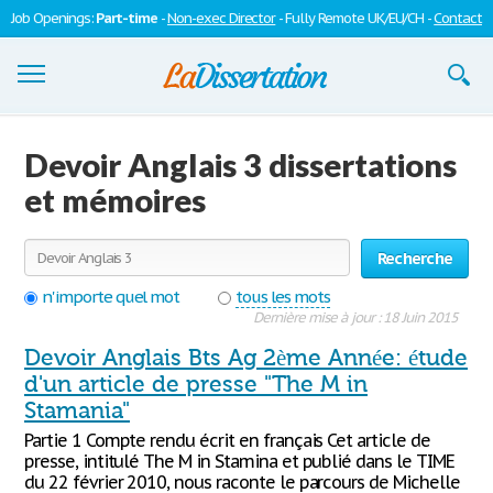
Job Openings:
Part-time
-
Non-exec Director
- Fully Remote UK/EU/CH -
Contact
Dissertations
Devoir Anglais 3 dissertations
S'inscrire
et mémoires
Se connecter
Recherche
Contactez-nous
n'importe quel mot
tous les mots
Dernière mise à jour : 18 Juin 2015
Devoir Anglais Bts Ag 2ème Année: étude
d'un article de presse "The M in
Stamania"
Partie 1 Compte rendu écrit en français Cet article de
presse, intitulé The M in Stamina et publié dans le TIME
du 22 février 2010, nous raconte le parcours de Michelle