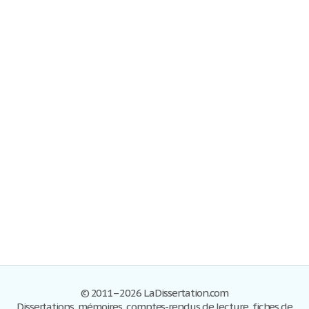
© 2011–2026 LaDissertation.com
Dissertations, mémoires, comptes-rendus de lecture, fiches de