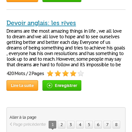
Devoir anglais: les rêves
Dreams are the most amazing things in life , we all love
to dream and we all love to hope and to see ourselves
getting better and better each day. Everyone of us
dreams of being something and tries to achieve his goals
, everyone has his own resolutions and has something to
look up to and to reach. However, some people may say
that dreams are hard to follow and it's impossible to be
420 Mots / 2 Pages
Lire la suite
Enregistrer
Aller à la page
Page précédente
1
2
3
4
5
6
7
8