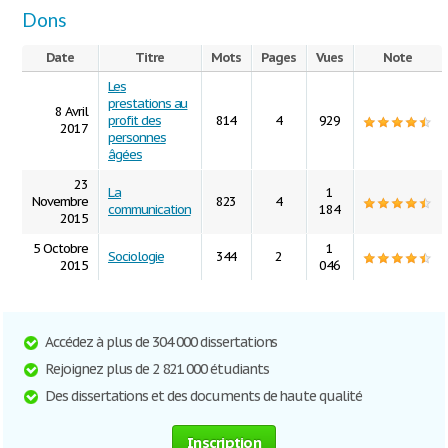
Dons
Date
Titre
Mots
Pages
Vues
Note
Les
prestations au
8 Avril
profit des
814
4
929
2017
personnes
âgées
23
La
1
Novembre
823
4
communication
184
2015
5 Octobre
1
Sociologie
344
2
2015
046
Accédez à plus de 304 000 dissertations
Rejoignez plus de 2 821 000 étudiants
Des dissertations et des documents de haute qualité
Inscription