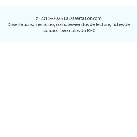
© 2011–2026 LaDissertation.com
Dissertations, mémoires, comptes-rendus de lecture, fiches de
lectures, exemples du BAC
Dissertations
S'inscrire
Se connecter
Foire aux questions
Contactez-nous
Plan du site
Politique de confidentialité
Conditions d'utilisation