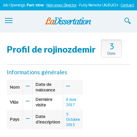
Job Openings:
Part-time
-
Non-exec Director
- Fully Remote UK/EU/CH -
Contact
Dissertations
3
Profil de rojinozdemir
S'inscrire
Dons
Se connecter
Informations générales
Contactez-nous
Date de
Nom
***
***
naissance
Dernière
8 Avril
Ville
***
visite
2017
5
Date
Pays
***
Octobre
d'inscription
2015