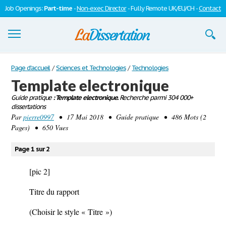
Job Openings:
Part-time
-
Non-exec Director
- Fully Remote UK/EU/CH -
Contact
Dissertations
Page d'accueil
/
Sciences et Technologies
/
Technologies
Template electronique
S'inscrire
Guide pratique
: Template electronique.
Recherche parmi 304 000+
dissertations
Se connecter
Par
pierre0997
• 17 Mai 2018 • Guide pratique • 486 Mots (2
Pages) • 650 Vues
Contactez-nous
Page 1 sur 2
[pic 2]
Titre du rapport
(Choisir le style « Titre »)