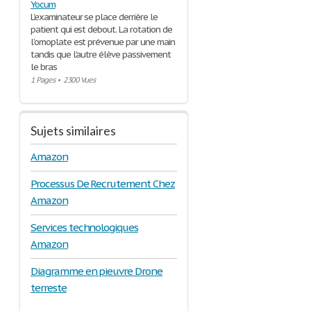
Yocum
L’examinateur se place derrière le
patient qui est debout. La rotation de
l’omoplate est prévenue par une main
tandis que l’autre élève passivement
le bras
1 Pages
•
2300 Vues
Sujets similaires
Amazon
Processus De Recrutement Chez
Amazon
Services technologiques
Amazon
Diagramme en pieuvre Drone
terreste