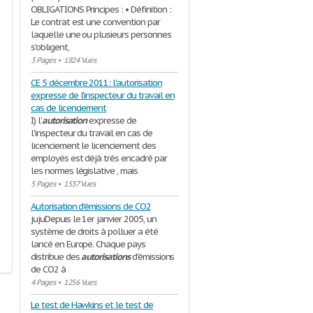
OBLIGATIONS Principes : • Définition :
Le contrat est une convention par
laquelle une ou plusieurs personnes
s'obligent,
3 Pages
•
1824 Vues
CE 5 décembre 2011: l'autorisation
expresse de l'inspecteur du travail en
cas de licenciement
I) l'
autorisation
expresse de
l'inspecteur du travail en cas de
licenciement le licenciement des
employés est déjà très encadré par
les normes législative , mais
5 Pages
•
1537 Vues
Autorisation d'émissions de CO2
jujuDepuis le 1er janvier 2005, un
système de droits à polluer a été
lancé en Europe. Chaque pays
distribue des
autorisations
d'émissions
de CO2 à
4 Pages
•
1256 Vues
Le test de Hawkins et le test de