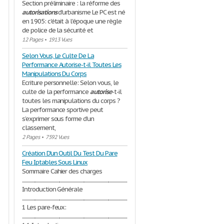
Section préliminaire : la réforme des
autorisations
d'urbanisme Le PC est né
en 1905: c'était à l'époque une règle
de police de la sécurité et
12 Pages
•
1913 Vues
Selon Vous, Le Culte De La
Performance Autorise-t-il Toutes Les
Manipulations Du Corps
Ecriture personnelle: Selon vous, le
culte de la performance
autorise
-t-il
toutes les manipulations du corps ?
La performance sportive peut
s’exprimer sous forme d’un
classement,
2 Pages
•
7592 Vues
Création D'un Outil Du Test Du Pare
Feu Iptables Sous Linux
Sommaire Cahier des charges
................................................................................................................................1
Introduction Générale
............................................................................................................................2
1 Les pare-feux:
...............................................................................................................................3