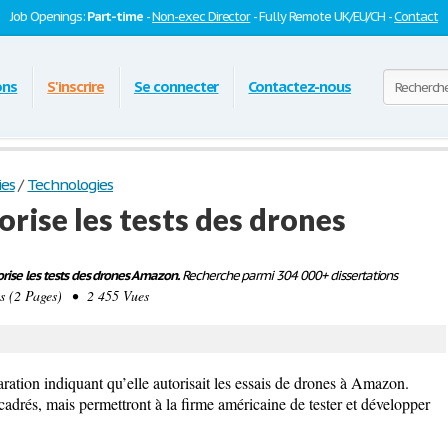
Job Openings:
Part-time
-
Non-exec Director
- Fully Remote UK/EU/CH -
Contact
ons
S'inscrire
Se connecter
Contactez-nous
ies
/
Technologies
torise les tests des drones
orise les tests des drones Amazon.
Recherche parmi 304 000+ dissertations
 (2 Pages) • 2 455 Vues
ation indiquant qu’elle autorisait les essais de drones à Amazon.
adrés, mais permettront à la firme américaine de tester et développer