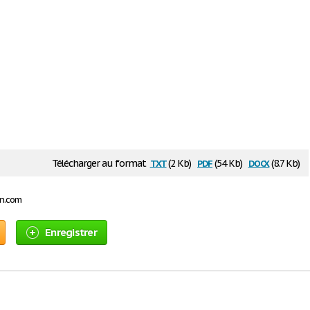
txt
pdf
docx
Télécharger au format
(2 Kb)
(54 Kb)
(8.7 Kb)
on.com
Enregistrer