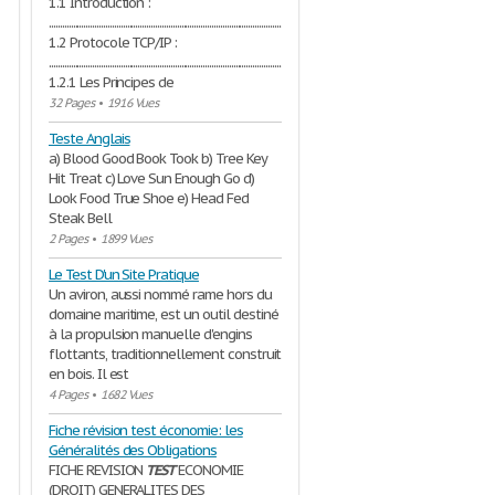
1.1 Introduction :
...........................................................................................................................3
1.2 Protocole TCP/IP :
..................................................................................................................3
1.2.1 Les Principes de
32 Pages
•
1916 Vues
Teste Anglais
a) Blood Good Book Took b) Tree Key
Hit Treat c) Love Sun Enough Go d)
Look Food True Shoe e) Head Fed
Steak Bell
2 Pages
•
1899 Vues
Le Test D'un Site Pratique
Un aviron, aussi nommé rame hors du
domaine maritime, est un outil destiné
à la propulsion manuelle d'engins
flottants, traditionnellement construit
en bois. Il est
4 Pages
•
1682 Vues
Fiche révision test économie: les
Généralités des Obligations
FICHE REVISION
TEST
ECONOMIE
(DROIT) GENERALITES DES