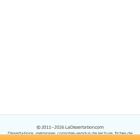
© 2011–2026 LaDissertation.com
Dissertations, mémoires, comptes-rendus de lecture, fiches de
lectures, exemples du BAC