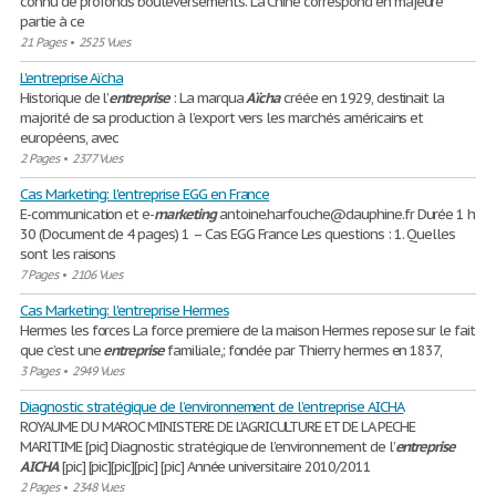
connu de profonds bouleversements. La Chine correspond en majeure
partie à ce
21 Pages
•
2525 Vues
L'entreprise Aïcha
Historique de l’
entreprise
: La marqua
Aïcha
créée en 1929, destinait la
majorité de sa production à l’export vers les marchés américains et
européens, avec
2 Pages
•
2377 Vues
Cas Marketing: l'entreprise EGG en France
E-communication et e-
marketing
antoine.harfouche@dauphine.fr Durée 1 h
30 (Document de 4 pages) 1 – Cas EGG France Les questions : 1. Quelles
sont les raisons
7 Pages
•
2106 Vues
Cas Marketing: l'entreprise Hermes
Hermes les forces La force premiere de la maison Hermes repose sur le fait
que c’est une
entreprise
familiale,; fondée par Thierry hermes en 1837,
3 Pages
•
2949 Vues
Diagnostic stratégique de l’environnement de l’entreprise AICHA
ROYAUME DU MAROC MINISTERE DE L’AGRICULTURE ET DE LA PECHE
MARITIME [pic] Diagnostic stratégique de l’environnement de l’
entreprise
AICHA
[pic] [pic][pic][pic] [pic] Année universitaire 2010/2011
2 Pages
•
2348 Vues