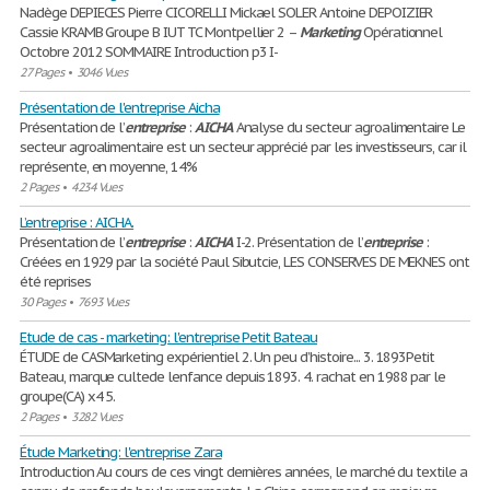
Nadège DEPIECES Pierre CICORELLI Mickael SOLER Antoine DEPOIZIER
Cassie KRAMB Groupe B IUT TC Montpellier 2 –
Marketing
Opérationnel
Octobre 2012 SOMMAIRE Introduction p3 I-
27 Pages
•
3046 Vues
Présentation de l'entreprise Aicha
Présentation de l’
entreprise
:
AICHA
Analyse du secteur agroalimentaire Le
secteur agroalimentaire est un secteur apprécié par les investisseurs, car il
représente, en moyenne, 14%
2 Pages
•
4234 Vues
L’entreprise : AICHA.
Présentation de l’
entreprise
:
AICHA
I-2. Présentation de l’
entreprise
:
Créées en 1929 par la société Paul Sibutcie, LES CONSERVES DE MEKNES ont
été reprises
30 Pages
•
7693 Vues
Etude de cas - marketing: l'entreprise Petit Bateau
ÉTUDE de CASMarketing expérientiel 2. Un peu d’histoire... 3. 1893Petit
Bateau, marque cultede lenfance depuis 1893. 4. rachat en 1988 par le
groupe(CA) x4 5.
2 Pages
•
3282 Vues
Étude Marketing: l'entreprise Zara
Introduction Au cours de ces vingt dernières années, le marché du textile a