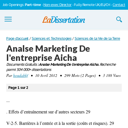
Job Openings:
Part-time
-
Non-exec Director
- Fully Remote UK/EU/CH -
Contact
Dissertations
Page d'accueil
/
Sciences et Technologies
/
Sciences de la Vie de la Terre
Analse Marketing De
S'inscrire
l'entreprise Aicha
Se connecter
Documents Gratuits
: Analse Marketing De l'entreprise Aicha.
Recherche
parmi 304 000+ dissertations
Contactez-nous
Par
houdabkf
• 10 Avril 2012 • 299 Mots (2 Pages) • 3 188 Vues
Page 1 sur 2
...
. Effets d’entraînement sur d’autres secteurs 29
V-2-5. Barrières à l’entrée et à la sortie (coûts et risques). 29