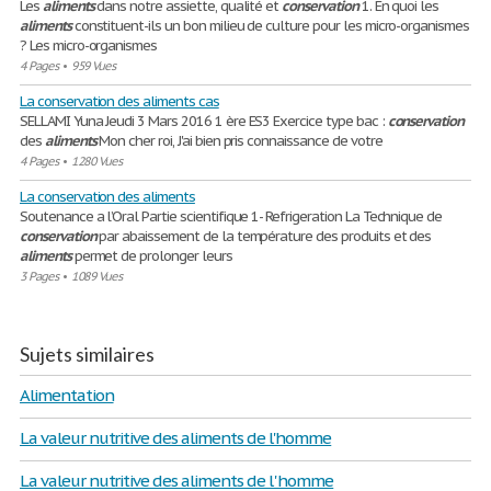
Les
aliments
dans notre assiette, qualité et
conservation
1. En quoi les
aliments
constituent-ils un bon milieu de culture pour les micro-organismes
? Les micro-organismes
4 Pages
•
959 Vues
La conservation des aliments cas
SELLAMI Yuna Jeudi 3 Mars 2016 1 ère ES3 Exercice type bac :
conservation
des
aliments
Mon cher roi, J'ai bien pris connaissance de votre
4 Pages
•
1280 Vues
La conservation des aliments
Soutenance a l’Oral Partie scientifique 1- Refrigeration La Technique de
conservation
par abaissement de la température des produits et des
aliments
permet de prolonger leurs
3 Pages
•
1089 Vues
Sujets similaires
Alimentation
La valeur nutritive des aliments de l'homme
La valeur nutritive des aliments de l 'homme