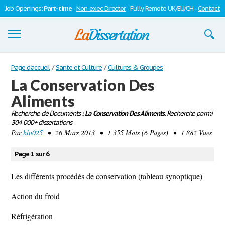
Job Openings:
Part-time
-
Non-exec Director
- Fully Remote UK/EU/CH -
Contact
Dissertations
Page d'accueil
/
Sante et Culture
/
Cultures & Groupes
La Conservation Des
S'inscrire
Aliments
Se connecter
Recherche de Documents
: La Conservation Des Aliments.
Recherche parmi
304 000+ dissertations
Contactez-nous
Par
hln025
• 26 Mars 2013 • 1 355 Mots (6 Pages) • 1 882 Vues
Page 1 sur 6
Les différents procédés de conservation (tableau synoptique)
Action du froid
Réfrigération