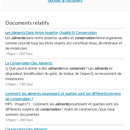
Signaler un document
Documents relatifs
Les Aliments Dans Notre Assiette, Qualité Et Conservation
Les
aliments
dans notre assiette, qualité et
conservation
Notre organisme,
comme celui de tous les êtres vivants, est constitué d'eau, de minéraux et
de molécules
7 Pages
•
2365 Vues
La Conservation Des Aliments
1) Que peut-il arriver à des
aliments
mal
conservés
? Les
aliments
se
dégradent, (modification du goût, de l’odeur, de l’aspect), se recouvrent de
moisissures
2 Pages
•
7385 Vues
Comment les aliments pourrissent et quelles sont les différents moyens
de conservation ?
MPS : Projet n°1 : Comment les
aliments
pourrissent et quelles sont les
différents moyens de
conservation
? Avant de commencer, nous nous
sommes documentés
4 Pages
•
1045 Vues
Conservation Des Aliments