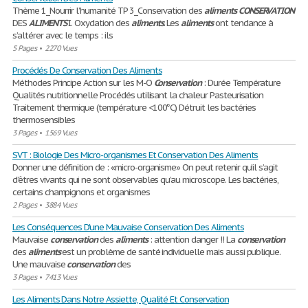
Thème 1_Nourrir l’humanité TP 3_Conservation des
aliments
CONSERVATION
DES
ALIMENTS
I. Oxydation des
aliments
. Les
aliments
ont tendance à
s’altérer avec le temps : ils
5 Pages
•
2270 Vues
Procédés De Conservation Des Aliments
Méthodes Principe Action sur les M-O
Conservation
: Durée Température
Qualités nutritionnelle Procédés utilisant la chaleur Pasteurisation
Traitement thermique (température <100°C) Détruit les bactéries
thermosensibles
3 Pages
•
1569 Vues
SVT : Biologie Des Micro-organismes Et Conservation Des Aliments
Donner une définition de : «micro-organisme» On peut retenir qu’il s’agit
d’êtres vivants qui ne sont observables qu’au microscope. Les bactéries,
certains champignons et organismes
2 Pages
•
3884 Vues
Les Conséquences D'une Mauvaise Conservation Des Aliments
Mauvaise
conservation
des
aliments
: attention danger !! La
conservation
des
aliments
est un problème de santé individuelle mais aussi publique.
Une mauvaise
conservation
des
3 Pages
•
7413 Vues
Les Aliments Dans Notre Assiette, Qualité Et Conservation