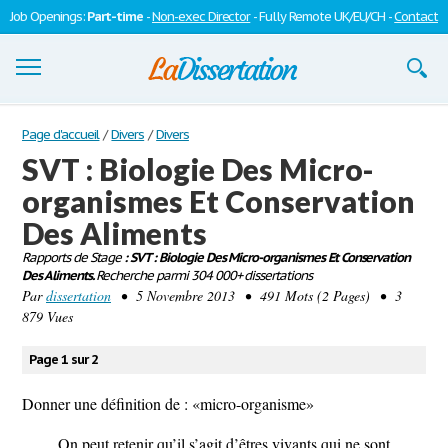
Job Openings:
Part-time
-
Non-exec Director
- Fully Remote UK/EU/CH -
Contact
Dissertations
Page d'accueil
/
Divers
/
Divers
SVT : Biologie Des Micro-
S'inscrire
organismes Et Conservation
Se connecter
Des Aliments
Contactez-nous
Rapports de Stage
: SVT : Biologie Des Micro-organismes Et Conservation
Des Aliments.
Recherche parmi 304 000+ dissertations
Par
dissertation
• 5 Novembre 2013 • 491 Mots (2 Pages) • 3
879 Vues
Page 1 sur 2
Donner une définition de : «micro-organisme»
On peut retenir qu’il s’agit d’êtres vivants qui ne sont