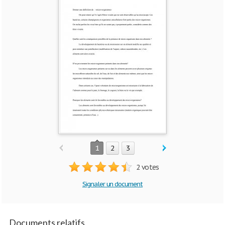
1
2
3
2 votes
Signaler un document
Documents relatifs