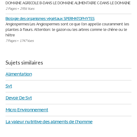
DOMAINE AGRICOLE B-DANS LE DOMAINE ALIMENTAIRE C-DANS LE DOMAINE
2 Pages
•
2936 Vues
Biologie des organismes végétaux SPERMATOPHYTES
Angiospermes Les Angiospermes sont ce que l’on appelle couramment les
plantes à fleurs. Attention: le gazon ou les arbres comme le chêne ou le
hêtre
7 Pages
•
1747 Vues
Sujets similaires
Alimentation
Svt
Devoir De Svt
Micro Environnement
La valeur nutritive des aliments de l'homme