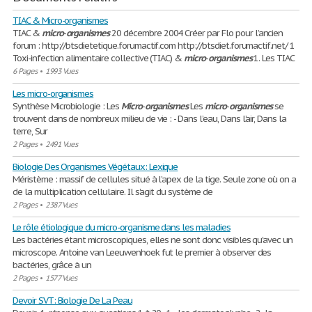
TIAC & Micro-organismes
TIAC &
micro
-
organismes
20 décembre 2004 Créer par Flo pour l’ancien
forum : http://btsdietetique.forumactif.com http://btsdiet.forumactif.net/ 1
Toxi-infection alimentaire collective (TIAC) &
micro
-
organismes
1. Les TIAC
6 Pages
•
1993 Vues
Les micro-organismes
Synthèse Microbiologie : Les
Micro
-
organismes
Les
micro
-
organismes
se
trouvent dans de nombreux milieu de vie : - Dans l’eau, Dans l’air, Dans la
terre, Sur
2 Pages
•
2491 Vues
Biologie Des Organismes Végétaux: Lexique
Méristème : massif de cellules situé à l’apex de la tige. Seule zone où on a
de la multiplication cellulaire. Il s’agit du système de
2 Pages
•
2387 Vues
Le rôle étiologique du micro-organisme dans les maladies
Les bactéries étant microscopiques, elles ne sont donc visibles qu'avec un
microscope. Antoine van Leeuwenhoek fut le premier à observer des
bactéries, grâce à un
2 Pages
•
1577 Vues
Devoir SVT: Biologie De La Peau