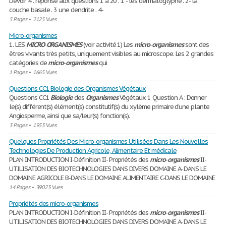
Devoir 4 . réponse aux questions 1 à 20 . 1 - les dermatoglyphe . 2- la
couche basale . 3 une dendrite . 4-
5 Pages
•
2125 Vues
Micro-organismes
1. LES
MICRO
-
ORGANISMES
(voir activité 1) Les
micro
-
organismes
sont des
êtres vivants très petits, uniquement visibles au microscope. Les 2 grandes
catégories de
micro
-
organismes
qui
1 Pages
•
1665 Vues
Questions CC1 Biologie des Organismes Végétaux
Questions CC1
Biologie
des
Organismes
Végétaux 1 Question A : Donner
le(s) différent(s) élément(s) constitutif(s) du xylème primaire d’une plante
Angiosperme, ainsi que sa/leur(s) fonction(s).
3 Pages
•
1953 Vues
Quelques Propriétés Des Micro-organismes Utilisées Dans Les Nouvelles
Technologies De Production Agricole, Alimentaire Et médicale
PLAN INTRODUCTION I-Définition II- Propriétés des
micro
-
organismes
II-
UTILISATION DES BIOTECHNOLOGIES DANS DIVERS DOMAINE A- DANS LE
DOMAINE AGRICOLE B-DANS LE DOMAINE ALIMENTAIRE C-DANS LE DOMAINE
14 Pages
•
39023 Vues
Propriétés des micro-organismes
PLAN INTRODUCTION I-Définition II- Propriétés des
micro
-
organismes
II-
UTILISATION DES BIOTECHNOLOGIES DANS DIVERS DOMAINE A- DANS LE