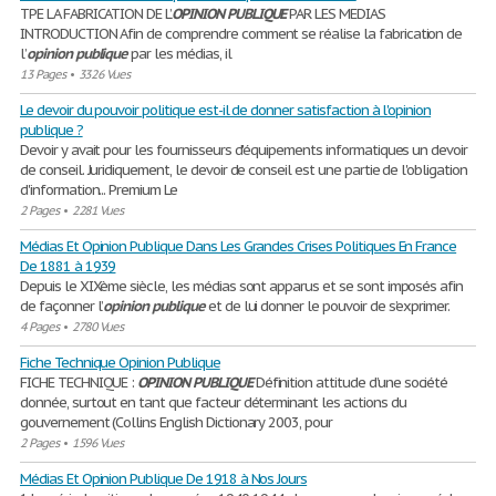
TPE LA FABRICATION DE L’
OPINION
PUBLIQUE
PAR LES MEDIAS
INTRODUCTION Afin de comprendre comment se réalise la fabrication de
l’
opinion
publique
par les médias, il
13 Pages
•
3326 Vues
Le devoir du pouvoir politique est-il de donner satisfaction à l'opinion
publique ?
Devoir y avait pour les fournisseurs d'équipements informatiques un devoir
de conseil. Juridiquement, le devoir de conseil est une partie de l'obligation
d'information... Premium Le
2 Pages
•
2281 Vues
Médias Et Opinion Publique Dans Les Grandes Crises Politiques En France
De 1881 à 1939
Depuis le XIXème siècle, les médias sont apparus et se sont imposés afin
de façonner l’
opinion
publique
et de lui donner le pouvoir de s’exprimer.
4 Pages
•
2780 Vues
Fiche Technique Opinion Publique
FICHE TECHNIQUE :
OPINION
PUBLIQUE
Définition attitude d’une société
donnée, surtout en tant que facteur déterminant les actions du
gouvernement (Collins English Dictionary 2003, pour
2 Pages
•
1596 Vues
Médias Et Opinion Publique De 1918 à Nos Jours