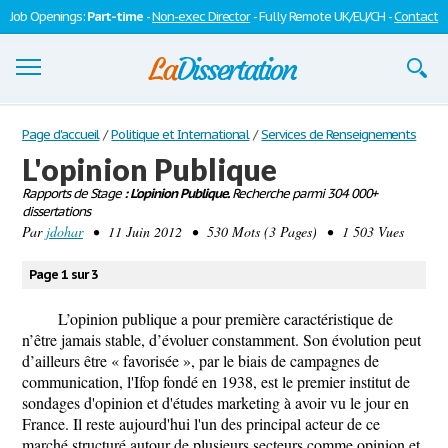
Job Openings:
Part-time
-
Non-exec Director
- Fully Remote UK/EU/CH -
Contact
Dissertations
Page d'accueil
/
Politique et International
/
Services de Renseignements
L'opinion Publique
S'inscrire
Rapports de Stage
: L'opinion Publique.
Recherche parmi 304 000+
dissertations
Se connecter
Par
jdohar
• 11 Juin 2012 • 530 Mots (3 Pages) • 1 503 Vues
Contactez-nous
Page 1 sur 3
L’opinion publique a pour première caractéristique de
n’être jamais stable, d’évoluer constamment. Son évolution peut
d’ailleurs être « favorisée », par le biais de campagnes de
communication, l'Ifop fondé en 1938, est le premier institut de
sondages d'opinion et d'études marketing à avoir vu le jour en
France. Il reste aujourd'hui l'un des principal acteur de ce
marché structuré autour de plusieurs secteurs comme opinion et