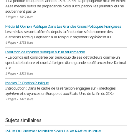
1 La période critique des années 1940-1944 : la propagande mise en échec
A Les médias, outils de propagande. Sous l’Occupation, les journaux qui ne
soutiennent pas le
3 Pages
•
1869 Vues
Média Et Opinion Publique Dans Les Grandes Crises Politiques Françaises
Les médias se sont affirmés depuis la fin du xixe siècle comme des
éléments forts qui agissent à la fois pour façonner l'
opinion
et lui
6 Pages
•
1731 Vues
Evolution de l'opinion publique sur la tauromachie
• La corrida est considérée par beaucoup de ses détracteurs comme un
spectacle barbare et cruel à l'origine d'une grande souffrance chez l'animal
• Le
2 Pages
•
1323 Vues
Medias Et Opinion Publique
Introduction : Dans le cadre de la réflexion engagée sur « idéologies,
opinions
et croyances en Europe et aux États-Unis de la fin du XIXe
2 Pages
•
1423 Vues
Sujets similaires
RÃ´le Du Premier Ministre Sous La Ve RÃ©publique