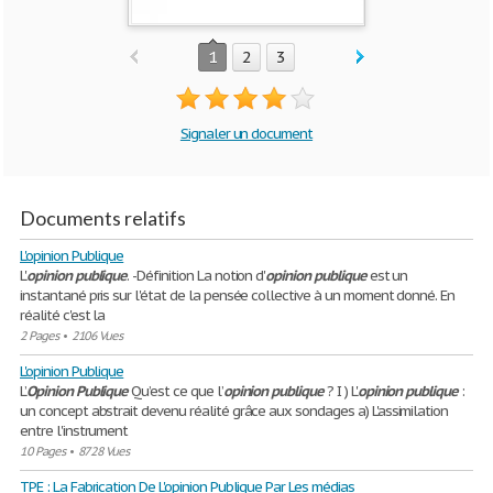
1
2
3
Signaler un document
Documents relatifs
L'opinion Publique
L'
opinion
publique
. -Définition La notion d'
opinion
publique
est un
instantané pris sur l'état de la pensée collective à un moment donné. En
réalité c'est la
2 Pages
•
2106 Vues
L'opinion Publique
L’
Opinion
Publique
Qu’est ce que l’
opinion
publique
? I ) L'
opinion
publique
:
un concept abstrait devenu réalité grâce aux sondages a) L'assimilation
entre l'instrument
10 Pages
•
8728 Vues
TPE : La Fabrication De L'opinion Publique Par Les médias