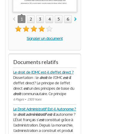
1
2
3
4
5
6
7
8
9
10
11
12
1
Signaler un document
Documents relatifs
Le droit de l'OMC est-il d'effet direct ?
Dissertation : le
droit
de l'OMC
est
-
il
d'effet direct? Le principe de l’effet
direct
est
un des principes de base du
droit
communautaire. Ce principe
6 Pages
•
2503 Vues
Le Droit Administratif Est-il Autonome ?
le
droit
administratif
est
-
il
autonome ?
L’État français s’
est
constitué grâce à
l’administration. Depuis la monarchie,
l’administration a construit et produit