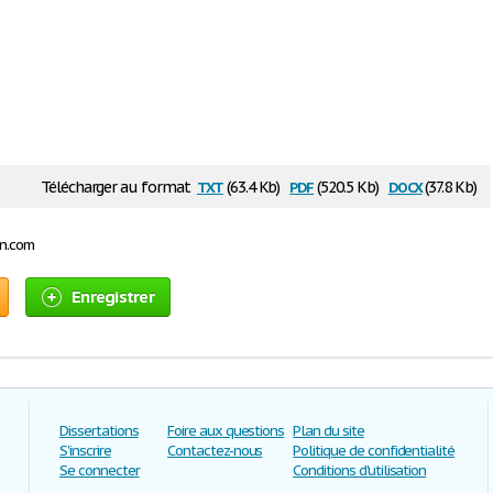
txt
pdf
docx
Télécharger au format
(63.4 Kb)
(520.5 Kb)
(37.8 Kb)
on.com
Enregistrer
Dissertations
Foire aux questions
Plan du site
S'inscrire
Contactez-nous
Politique de confidentialité
Se connecter
Conditions d'utilisation