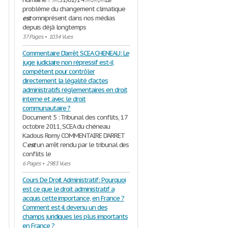
problème du changement climatique
est
omniprésent dans nos médias
depuis déjà longtemps
37 Pages
•
1034 Vues
Commentaire D'arrêt SCEA CHENEAU: Le
juge judiciaire non répressif est-il
compétent pour contrôler
directement la légalité d’actes
administratifs réglementaires en droit
interne et avec le droit
communautaire ?
Document 5 : Tribunal des conflits, 17
octobre 2011, SCEA du chéneau
Kadous Romy COMMENTAIRE D’ARRET
C’
est
un arrêt rendu par le tribunal des
conflits le
6 Pages
•
2983 Vues
Cours De Droit Administratif: Pourquoi
est ce que le droit administratif a
acquis cette importance, en France ?
Comment est-il devenu un des
champs juridiques les plus importants
en France ?