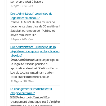
son propre
droit
à travers
6 Pages
•
7357 Vues
Droit Administratif: Le principe de
légalité est-il absolu ?
france US GB PT BR Des milliers de
documents dans plus de 30 matières !
Satisfait ou remboursé ! Publiez et
soyez rémunéré ! En
6 Pages
•
1624 Vues
Droit Administratif: Le principe de la
légalité est il un principe d application
absolue?
Droit
Administratif
Sujet:Le principe de
la légalité
est
il
un principe d
application absolue? ''Partibus factis
Leo sic locutus
est
:primam partem
tollo quoniam nominor Leo''.Ce
11 Pages
•
2025 Vues
Le changement climatique est-il
d'origine humaine ?
￼￼Auteur : Joël Cambre ￼Le
changement climatique
est
-
il
d'
origine
humaine ? ￼31/01/14 ￼￼￼Le