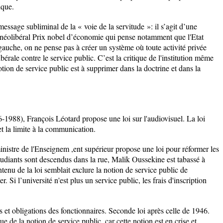
nque.
message subliminal de la « voie de la servitude »: il s’agit d’une
 néolibéral Prix nobel d’économie qui pense notamment que l'Etat
 gauche, on ne pense pas à créer un système où toute activité privée
bérale contre le service public. C’est la critique de l'institution même
tion de service public est à supprimer dans la doctrine et dans la
-1988), François Léotard propose une loi sur l'audiovisuel. La loi
et la limite à la communication.
ministre de l'Enseignem ,ent supérieur propose une loi pour réformer les
étudiants sont descendus dans la rue, Malik Oussekine est tabassé à
ntenu de la loi semblait exclure la notion de service public de
r. Si l’université n'est plus un service public, les frais d'inscription
ts et obligations des fonctionnaires. Seconde loi après celle de 1946.
ue de la notion de service public, car cette notion est en crise et