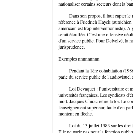
nationaliser certains secteurs dont la ba
Dans son propos, il faut capter le 
référence à Friedrich Hayek (autrichien
américain est trop interventionniste). A
serait étouffée. C’est une offensive néoli
d'un service public. Pour Delvolvé, la no
jurisprudence.
Exemples nnnnnnnnn
Pendant la 1ère cohabitation (1986
parle du service public de l'audiovisuel 
Loi Devaquet : l’universitaire et 
universités françaises. Les syndicats d'
mort. Jacques Chirac retire la loi. Le co
l'enseignement supérieur, faute d'en parle
montent en flèche.
Loi du 13 juillet 1983 sur les droi
Elle ne parle pas pour la fonction publiq