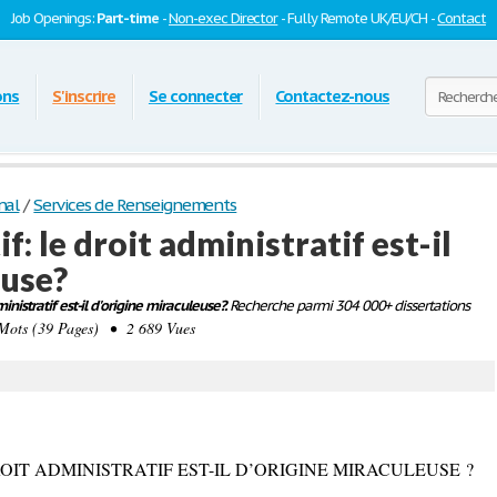
Job Openings:
Part-time
-
Non-exec Director
- Fully Remote UK/EU/CH -
Contact
ons
S'inscrire
Se connecter
Contactez-nous
nal
/
Services de Renseignements
: le droit administratif est-il
euse?
ministratif est-il d'origine miraculeuse?.
Recherche parmi 304 000+ dissertations
ots (39 Pages) • 2 689 Vues
OIT ADMINISTRATIF EST-IL D’ORIGINE MIRACULEUSE ?