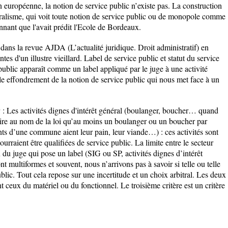
n européenne, la notion de service public n’existe pas. La construction
béralisme, qui voit toute notion de service public ou de monopole comme
onnant que l'avait prédit l'Ecole de Bordeaux.
 dans la revue AJDA (L’actualité juridique. Droit administratif) en
ntes d'un illustre vieillard. Label de service public et statut du service
 public apparaît comme un label appliqué par le juge à une activité
able effondrement de la notion de service public qui nous met face à un
 : Les activités dignes d'intérêt général (boulanger, boucher… quand
toire au nom de la loi qu’au moins un boulanger ou un boucher par
ants d’une commune aient leur pain, leur viande…) : ces activités sont
ourraient être qualifiées de service public. La limite entre le secteur
x du juge qui pose un label (SIG ou SP, activités dignes d’intérêt
nt multiformes et souvent, nous n’arrivons pas à savoir si telle ou telle
blic. Tout cela repose sur une incertitude et un choix arbitral. Les deux
t ceux du matériel ou du fonctionnel. Le troisième critère est un critère