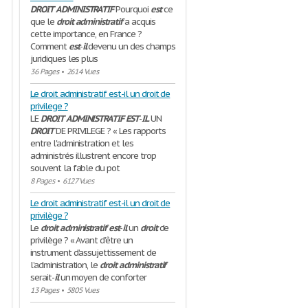
DROIT
ADMINISTRATIF
Pourquoi
est
ce
que le
droit
administratif
a acquis
cette importance, en France ?
Comment
est
-
il
devenu un des champs
juridiques les plus
36 Pages
•
2614 Vues
Le droit administratif est-il un droit de
privilege ?
LE
DROIT
ADMINISTRATIF
EST
-
IL
UN
DROIT
DE PRIVILEGE ? « Les rapports
entre l'administration et les
administrés illustrent encore trop
souvent la fable du pot
8 Pages
•
6127 Vues
Le droit administratif est-il un droit de
privilège ?
Le
droit
administratif
est
-
il
un
droit
de
privilège ? « Avant d’être un
instrument d’assujettissement de
l’administration, le
droit
administratif
serait-
il
un moyen de conforter
13 Pages
•
5805 Vues