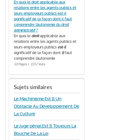
En quoi le droit applicable aux
relations entre les agents publics et
leurs employeurs publics est-il
significatif de la façon dont il faut
comprendre l’autonomie du droit
administratif ?
En quoi le
droit
applicable aux
relations entre les agents publics et
leurs employeurs publics
est
-
il
significatif de la façon dont
il
faut
comprendre l’autonomie
10 Pages
•
1552 Vues
Sujets similaires
Le Machinisme Est Il Un
Obstacle Au Developpement De
La Culture
Le Juge pénal Est Il Toujours La
Bouche De La Loi