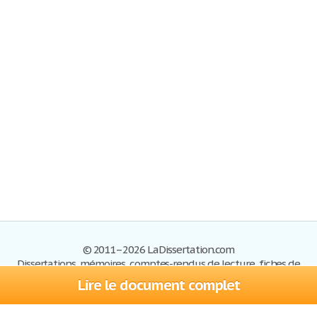
© 2011–2026 LaDissertation.com
Dissertations, mémoires, comptes-rendus de lecture, fiches de
lectures, exemples du BAC
Lire le document complet
Dissertations