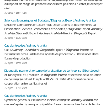
du rapport de stage de première année n’est pas bien. En effet, le descriptif
n’est
5 Pages
•
1937 Vues
Sciences Economiques et Sociales / Diagnostic Export Audmey Anahita
S'inscrire! Connexion Contactez-nous Dissertations et des mémoires La
Dissertation Sciences Economiques et Sociales /
Diagnostic
Export
Audmey
Anahita
Diagnostic
Export
Audmey
Anahita
Mémoire:
Diagnostic
Export
3 Pages
•
1529 Vues
Cas d'entreprise Audmey Anahita
Cas :
Audmey
–
Anahita
=>
Diagnostic
Export •
Diagnostic
interne
de
l’
entreprise
Forces Faiblesses Capacité de production - 500 salariés dans
l’usine de production
2 Pages
•
1946 Vues
Diagnostic interne et externe de la situation de l'entreprise Gilbert Joseph
et l’analyse FFMO, réalisez un
diagnostic
interne
et externe de la situation
de l’
entreprise
Gilbert Joseph. ANALYSE EXTERNE -Préconisation d’une
coopération entre les libraires et
2 Pages
•
1493 Vues
Cas d'entreprise Audmey Anahita
Synthèse général sur le marché Indien L’
entreprise
Audmey
-
Anahita
est
une
entreprise
dynamique qui justifie d’une croissance très forte de l’ordre