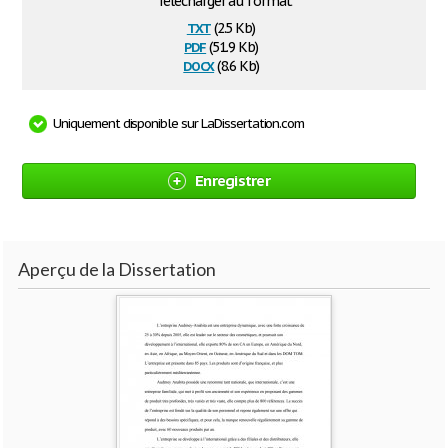
Télécharger au format
txt
(2.5 Kb)
pdf
(51.9 Kb)
docx
(8.6 Kb)
Uniquement disponible sur LaDissertation.com
Enregistrer
Aperçu de la Dissertation