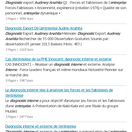
Diagnostic
export
Audmey
-
Anahita
Q1 : Forces et faiblesses de l’
entreprise
Forces Faiblesses • Ancienneté, expérience (création 1976) • Qualité de son
personnel,
entreprise
dynamique •
2 Pages
•
9096 Vues
Diagnostic Export De L'entreprise Audmy Anahita
Diagnostic
Export
Audmey
Anahita
Mémoire:
Diagnostic
Export
Audmey
Anahita
Rechercher de 35 000 Dissertation Gratuites Soumis par:
dissertation 03 janvier 2013 Balises: Mots: 483 |
2 Pages
•
1618 Vues
Cas d'entreprise de la PME Innocent: diagnostic interne et externe
CAS INNOCENT I – Réaliser un
diagnostic
interne
et externe. Analyse
Interne
: Force Leaders français et même mondiaux Notoriété Pionnier sur
le marché des
9 Pages
•
5987 Vues
Le diagnostic interne vise à analyser les forces et les faiblesses de
l'entreprise
Le
diagnostic
interne
a pour objectif d’analyser les forces et les faiblesses
d’une
entreprise
. A- Présentation de Kiabi Kiabi est une filiale du groupe
Mulliez
3 Pages
•
5877 Vues
Diagnostic interne et externe de l'entreprise
Diagnostic
interne
et externe de l’
entreprise
La présentation de l’
entreprise