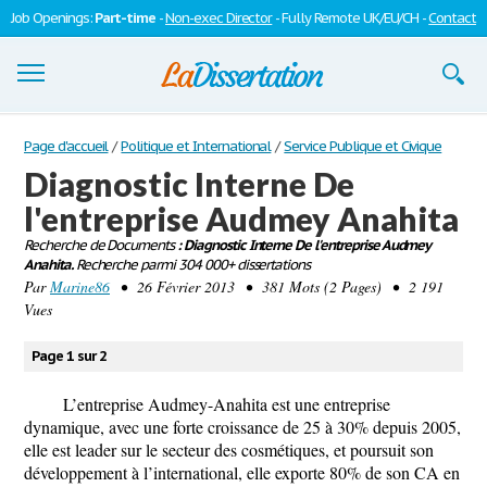
Job Openings:
Part-time
-
Non-exec Director
- Fully Remote UK/EU/CH -
Contact
Dissertations
Page d'accueil
/
Politique et International
/
Service Publique et Civique
Diagnostic Interne De
S'inscrire
l'entreprise Audmey Anahita
Se connecter
Recherche de Documents
: Diagnostic Interne De l'entreprise Audmey
Anahita.
Recherche parmi 304 000+ dissertations
Contactez-nous
Par
Marine86
• 26 Février 2013 • 381 Mots (2 Pages) • 2 191
Vues
Page 1 sur 2
L’entreprise Audmey-Anahita est une entreprise
dynamique, avec une forte croissance de 25 à 30% depuis 2005,
elle est leader sur le secteur des cosmétiques, et poursuit son
développement à l’international, elle exporte 80% de son CA en