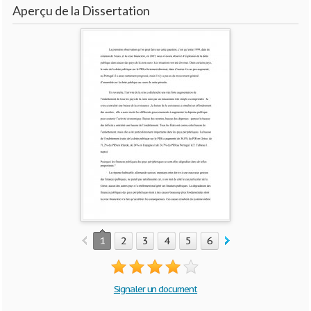
Aperçu de la Dissertation
1
2
3
4
5
6
Signaler un document