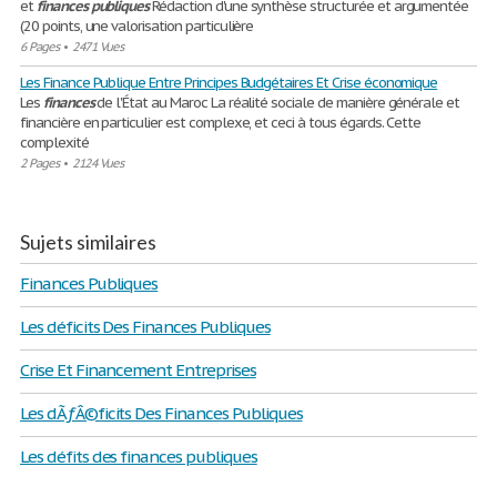
et
finances
publiques
Rédaction d'une synthèse structurée et argumentée
(20 points, une valorisation particulière
6 Pages
•
2471 Vues
Les Finance Publique Entre Principes Budgétaires Et Crise économique
Les
finances
de l'État au Maroc La réalité sociale de manière générale et
financière en particulier est complexe, et ceci à tous égards. Cette
complexité
2 Pages
•
2124 Vues
Sujets similaires
Finances Publiques
Les déficits Des Finances Publiques
Crise Et Financement Entreprises
Les dÃƒÂ©ficits Des Finances Publiques
Les défits des finances publiques