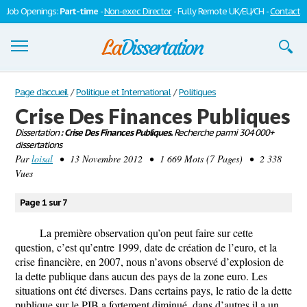
Job Openings:
Part-time
-
Non-exec Director
- Fully Remote UK/EU/CH -
Contact
Dissertations
Page d'accueil
/
Politique et International
/
Politiques
Crise Des Finances Publiques
S'inscrire
Dissertation
: Crise Des Finances Publiques.
Recherche parmi 304 000+
dissertations
Se connecter
Par
loisal
• 13 Novembre 2012 • 1 669 Mots (7 Pages) • 2 338
Vues
Contactez-nous
Page 1 sur 7
La première observation qu’on peut faire sur cette
question, c’est qu’entre 1999, date de création de l’euro, et la
crise financière, en 2007, nous n’avons observé d’explosion de
la dette publique dans aucun des pays de la zone euro. Les
situations ont été diverses. Dans certains pays, le ratio de la dette
publique sur le PIB a fortement diminué, dans d’autres il a un