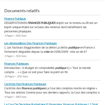
Documents relatifs
Finance Publique
DISSERTATION EN
FINANCES
PUBLIQUES
L’impôt sur le revenu ou IR est un
impôt unique établi sur la base des revenus dont bénéficient les
personnes physiques
3 Pages
•
4556 Vues
Les déséquilibres Des Finances Publiques
1. Les facteurs d’aggravation de la dette La dette
publique
en France s’
fortement dégradée depuis la
crise
de 2008/2009 : elle se de 67
5 Pages
•
3326 Vues
Finances Publiques
Introduction : A- Budget et comptabilité
publique
1) « Tout le monde
compte … » « Que ce soit pour faire le point en fin
38 Pages
•
3342 Vues
Contrôle Des Finances Publiques
Contrôle des
finances
publiques
La Cour des comptes monte en régime «
Tous les articles Comme pour ses derniers rapports, la Cour des comptes a
4 Pages
•
3083 Vues
La Cour De Discipline Budgétaire Et Financière, Finances Publiques L2 Droit