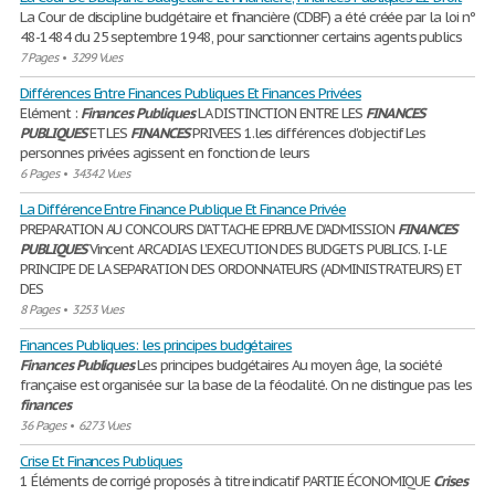
La Cour de discipline budgétaire et financière (CDBF) a été créée par la loi nº
48-1484 du 25 septembre 1948, pour sanctionner certains agents publics
7 Pages
•
3299 Vues
Différences Entre Finances Publiques Et Finances Privées
Elément :
Finances
Publiques
LA DISTINCTION ENTRE LES
FINANCES
PUBLIQUES
ET LES
FINANCES
PRIVEES 1.les différences d'objectif Les
personnes privées agissent en fonction de leurs
6 Pages
•
34342 Vues
La Différence Entre Finance Publique Et Finance Privée
PREPARATION AU CONCOURS D’ATTACHE EPREUVE D’ADMISSION
FINANCES
PUBLIQUES
Vincent ARCADIAS L’EXECUTION DES BUDGETS PUBLICS. I- LE
PRINCIPE DE LA SEPARATION DES ORDONNATEURS (ADMINISTRATEURS) ET
DES
8 Pages
•
3253 Vues
Finances Publiques: les principes budgétaires
Finances
Publiques
Les principes budgétaires Au moyen âge, la société
française est organisée sur la base de la féodalité. On ne distingue pas les
finances
36 Pages
•
6273 Vues
Crise Et Finances Publiques
1 Éléments de corrigé proposés à titre indicatif PARTIE ÉCONOMIQUE
Crises