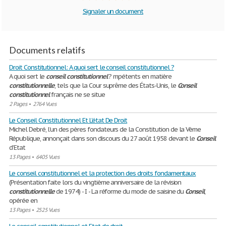
Signaler un document
Documents relatifs
Droit Constitutionnel: A quoi sert le conseil constitutionnel ?
A quoi sert le
conseil
constitutionnel
? mpétents en matière
constitutionnelle
, tels que la Cour suprême des États-Unis, le
Conseil
constitutionnel
français ne se situe
2 Pages
•
2764 Vues
Le Conseil Constitutionnel Et L'état De Droit
Michel Debré, l’un des pères fondateurs de la Constitution de la Vème
République, annonçait dans son discours du 27 août 1958 devant le
Conseil
d’Etat
13 Pages
•
6405 Vues
Le conseil constitutionnel et la protection des droits fondamentaux
(Présentation faite lors du vingtième anniversaire de la révision
constitutionnelle
de 1974) - I - La réforme du mode de saisine du
Conseil
,
opérée en
13 Pages
•
2525 Vues