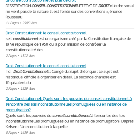
Le conseil constitutionnel et Etat de droit
DISSERTATION
CONSEIL
CONSTITUTIONNEL
ET ETAT DE
DROIT
« L’ordre social
ne vient pas de la nature. Il est fondé sur des conventions », énonce
Rousseau
11 Pages
•
2585 Vues
Droit Constitutionnel: le conseil constitutionnel
seil
constitutionnel
est un organisme créé par la Constitution française de
la Ve république de 1958 qui a pour mission de contrôler la
constitutionnalité des
2 Pages
•
1312 Vues
Droit Constitutionnel: le conseil constitutionnel
Td :
Droit
Constitutionnel
II Corrigé du Sujet théorique : Le sujet est
historique, difficile à organiser en détail. La seconde chambre est
l’équivalent du
2 Pages
•
1329 Vues
Droit Constitutionnel: Quels sont les pouvoirs du conseil constitutionnel à
l'encontre des lois inconstitutionnelles promulguées ou en instance de
promulgation?
Quels sont les pouvoirs du
conseil
constitutionnel
à l'encontre des lois
inconstitutionnelles promulguées ou en instance de promulgation? D'après
Kelsen : "Une constitution à laquelle
8 Pages
•
1639 Vues