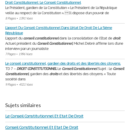
Droit Constitutionnel: Le Conseil Constitutionnel
Le Président, gardien de la Constitution « Le Président de la République
veille au respect de la Constitution ».  Il dispose d’un pouvoir de
8 Pages
•
1391 Vues
L'apport Du Conseil Constitutionnel Dans L'état De Droit De La 5ième
République
L’apport du
conseil
constitutionnel
dans la consolidation de l’Etat de
droit
Actuel président du
Conseil
Constitutionnel
, Michel Debré affirme lors d’une
interview par un journaliste
7 Pages
•
1996 Vues
Le conseil constitutionnel, gardien des droits et des libertés des citoyens.
TD 7 –
DROIT
CONSTITUTIONNEL
Le
Conseil
Constitutionnel
Sujet : Le
Conseil
Constitutionnel
, gardien des
droits
et des libertés des citoyens. « Toute
société dans
9 Pages
•
4521 Vues
Sujets similaires
Le Conseil Constitutionnel Et Etat De Droit
Conseil Constitutionnel Et Etat De Droit