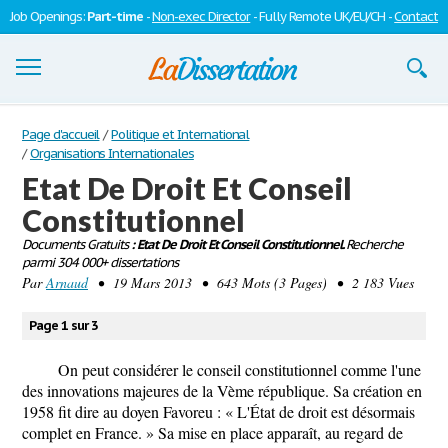
Job Openings:
Part-time
-
Non-exec Director
- Fully Remote UK/EU/CH -
Contact
Dissertations
Page d'accueil
/
Politique et International
/
Organisations Internationales
S'inscrire
Etat De Droit Et Conseil
Constitutionnel
Se connecter
Documents Gratuits
: Etat De Droit Et Conseil Constitutionnel.
Recherche
Contactez-nous
parmi 304 000+ dissertations
Par
Arnaud
• 19 Mars 2013 • 643 Mots (3 Pages) • 2 183 Vues
Page 1 sur 3
On peut considérer le conseil constitutionnel comme l'une
des innovations majeures de la Vème république. Sa création en
1958 fit dire au doyen Favoreu : « L'État de droit est désormais
complet en France. » Sa mise en place apparaît, au regard de