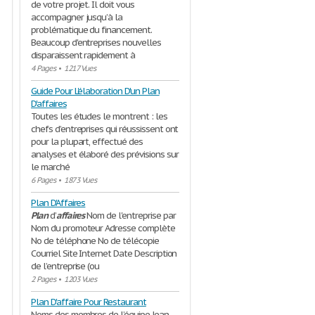
de votre projet. Il doit vous
accompagner jusqu’à la
problématique du financement.
Beaucoup d'entreprises nouvelles
disparaissent rapidement à
4 Pages
•
1217 Vues
Guide Pour L'élaboration D'un Plan
D'affaires
Toutes les études le montrent : les
chefs d’entreprises qui réussissent ont
pour la plupart, effectué des
analyses et élaboré des prévisions sur
le marché
6 Pages
•
1873 Vues
Plan D'Affaires
Plan
d’
affaires
Nom de l'entreprise par
Nom du promoteur Adresse complète
No de téléphone No de télécopie
Courriel Site Internet Date Description
de l’entreprise (ou
2 Pages
•
1203 Vues
Plan D'affaire Pour Restaurant
Noms des membres de l’équipe Jean-