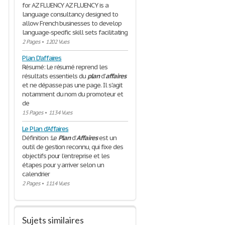
for AZ FLUENCY AZ FLUENCY is a
language consultancy designed to
allow French businesses to develop
language-specific skill sets facilitating
2 Pages
•
1202 Vues
Plan D'affaires
Résumé: Le résumé reprend les
résultats essentiels du
plan
d'
affaires
et ne dépasse pas une page. Il s'agit
notamment du nom du promoteur et
de
15 Pages
•
1134 Vues
Le Plan d’Affaires
Définition :Le
Plan
d’
Affaires
est un
outil de gestion reconnu, qui fixe des
objectifs pour l’entreprise et les
étapes pour y arriver selon un
calendrier
2 Pages
•
1114 Vues
Sujets similaires