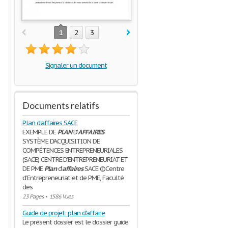
1
2
3
Signaler un document
Documents relatifs
Plan d'affaires SACE
EXEMPLE DE
PLAN
D'
AFFAIRES
SYSTÈME D’ACQUISITION DE
COMPÉTENCES ENTREPRENEURIALES
(SACE) CENTRE D’ENTREPRENEURIAT ET
DE PME
Plan
d'
affaires
SACE ©Centre
d’Entrepreneuriat et de PME, Faculté
des
23 Pages
•
1586 Vues
Guide de projet: plan d'affaire
Le présent dossier est le dossier guide