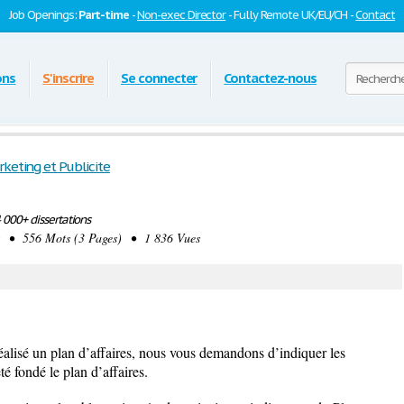
Job Openings:
Part-time
-
Non-exec Director
- Fully Remote UK/EU/CH -
Contact
ons
S'inscrire
Se connecter
Contactez-nous
keting et Publicite
000+ dissertations
• 556 Mots (3 Pages) • 1 836 Vues
 réalisé un plan d’affaires, nous vous demandons d’indiquer les
té fondé le plan d’affaires.