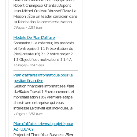
Robert Champoux Chantal Dupont
Jean-Michel Groleau Youssef Fizazi La
Mission : Être un leader canadien dans
la fabrication, la commercialisation,
2 Pages
•
1259 Vues
Modele De Plan D'affaire
Sommaire 1.Le créateur, les associés
et l’entreprise 2 1.1 Présentation du
(des) créateur(s) 2 1.2 Votre projet 2
1.3 Objectifs et motivations 3 1.4 A
16 Pages
•
1647 Vues
Plan d'affaires informatique pour la
gestion financière
Gestion financière informatisée
Plan
d’
affaires
Travail 1 Environnement et
mondialisation 10% Première étape :
choisir une entreprise qui vous
intéresse Le travail est individuel, le
1 Pages
•
1238 Vues
Plan d'affaires triennal projeté pour
AZ FLUENCY
Projected Three Year Business
Plan