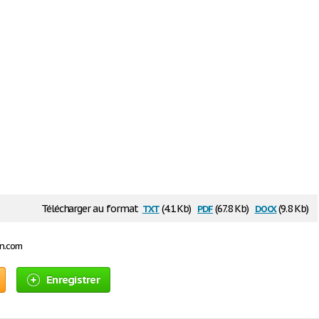
txt
pdf
docx
Télécharger au format
(4.1 Kb)
(67.8 Kb)
(9.8 Kb)
on.com
Enregistrer