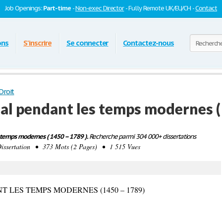
Job Openings:
Part-time
-
Non-exec Director
- Fully Remote UK/EU/CH -
Contact
ons
S'inscrire
Se connecter
Contactez-nous
Droit
al pendant les temps modernes (
 temps modernes ( 1450 – 1789 ).
Recherche parmi 304 000+ dissertations
sertation • 373 Mots (2 Pages) • 1 515 Vues
 LES TEMPS MODERNES (1450 – 1789)