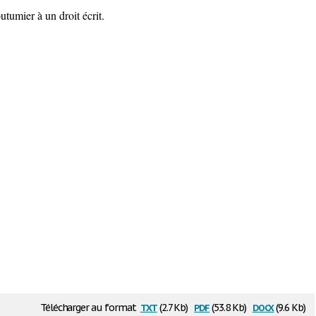
utumier à un droit écrit.
txt
pdf
docx
Télécharger au format
(2.7 Kb)
(53.8 Kb)
(9.6 Kb)