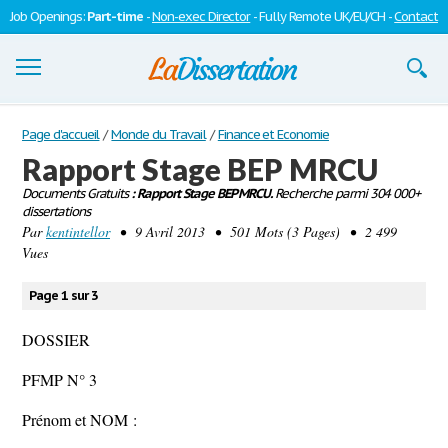
Job Openings:
Part-time
-
Non-exec Director
- Fully Remote UK/EU/CH -
Contact
Dissertations
Page d'accueil
/
Monde du Travail
/
Finance et Economie
Rapport Stage BEP MRCU
S'inscrire
Documents Gratuits
: Rapport Stage BEP MRCU.
Recherche parmi 304 000+
dissertations
Se connecter
Par
kentintellor
• 9 Avril 2013 • 501 Mots (3 Pages) • 2 499
Vues
Contactez-nous
Page 1 sur 3
DOSSIER
PFMP N° 3
Prénom et NOM :