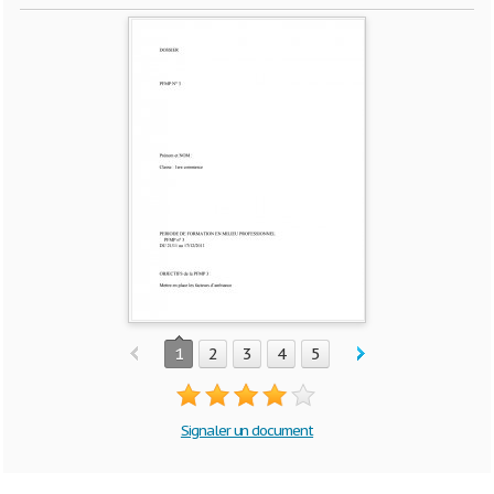
1
2
3
4
5
Signaler un document