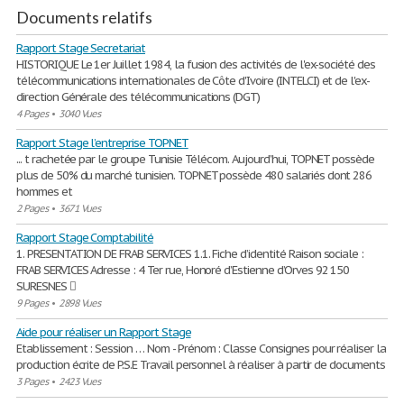
Documents relatifs
Rapport Stage Secretariat
HISTORIQUE Le 1er Juillet 1984, la fusion des activités de l'ex-société des
télécommunications internationales de Côte d'Ivoire (INTELCI) et de l'ex-
direction Générale des télécommunications (DGT)
4 Pages
•
3040 Vues
Rapport Stage l’entreprise TOPNET
... t rachetée par le groupe Tunisie Télécom. Aujourd’hui, TOPNET possède
plus de 50% du marché tunisien. TOPNET possède 480 salariés dont 286
hommes et
2 Pages
•
3671 Vues
Rapport Stage Comptabilité
1. PRESENTATION DE FRAB SERVICES 1.1. Fiche d’identité Raison sociale :
FRAB SERVICES Adresse : 4 Ter rue, Honoré d’Estienne d’Orves 92 150
SURESNES 
9 Pages
•
2898 Vues
Aide pour réaliser un Rapport Stage
Etablissement : Session … Nom - Prénom : Classe Consignes pour réaliser la
production écrite de P.S.E Travail personnel à réaliser à partir de documents
3 Pages
•
2423 Vues