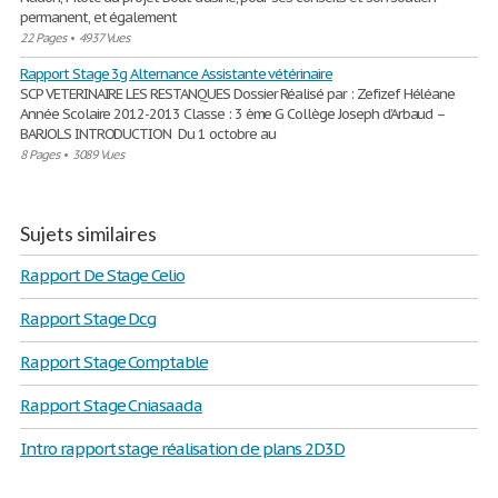
permanent, et également
22 Pages
•
4937 Vues
Rapport Stage 3g Alternance Assistante vétérinaire
SCP VETERINAIRE LES RESTANQUES Dossier Réalisé par : Zefizef Héléane
Année Scolaire 2012-2013 Classe : 3 ème G Collège Joseph d’Arbaud –
BARJOLS INTRODUCTION Du 1 octobre au
8 Pages
•
3089 Vues
Sujets similaires
Rapport De Stage Celio
Rapport Stage Dcg
Rapport Stage Comptable
Rapport Stage Cniasaada
Intro rapport stage réalisation de plans 2D3D