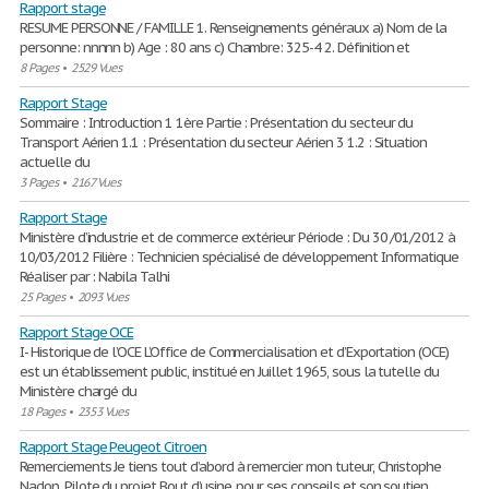
Rapport stage
RESUME PERSONNE / FAMILLE 1. Renseignements généraux a) Nom de la
personne: nnnnn b) Age : 80 ans c) Chambre: 325-4 2. Définition et
8 Pages
•
2529 Vues
Rapport Stage
Sommaire : Introduction 1 1ère Partie : Présentation du secteur du
Transport Aérien 1.1 : Présentation du secteur Aérien 3 1.2 : Situation
actuelle du
3 Pages
•
2167 Vues
Rapport Stage
Ministère d’industrie et de commerce extérieur Période : Du 30 /01/2012 à
10/03/2012 Filière : Technicien spécialisé de développement Informatique
Réaliser par : Nabila Talhi
25 Pages
•
2093 Vues
Rapport Stage OCE
I- Historique de l’OCE L’Office de Commercialisation et d’Exportation (OCE)
est un établissement public, institué en Juillet 1965, sous la tutelle du
Ministère chargé du
18 Pages
•
2353 Vues
Rapport Stage Peugeot Citroen
Remerciements Je tiens tout d’abord à remercier mon tuteur, Christophe
Nadon, Pilote du projet Bout d’usine, pour ses conseils et son soutien