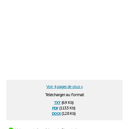
Voir 4 pages de plus »
Télécharger au format
txt
(6.9 Kb)
pdf
(113.3 Kb)
docx
(12.8 Kb)