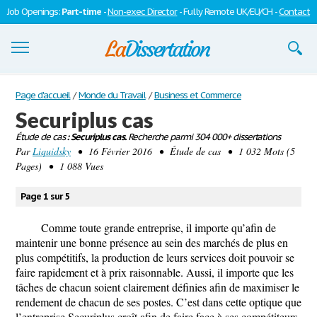
Job Openings:
Part-time
-
Non-exec Director
- Fully Remote UK/EU/CH -
Contact
Dissertations
Page d'accueil
/
Monde du Travail
/
Business et Commerce
Securiplus cas
S'inscrire
Étude de cas
: Securiplus cas.
Recherche parmi 304 000+ dissertations
Par
Se connecter
Liquidsky
• 16 Février 2016 • Étude de cas • 1 032 Mots (5
Pages) • 1 088 Vues
Contactez-nous
Page 1 sur 5
Comme toute grande entreprise, il importe qu’afin de
maintenir une bonne présence au sein des marchés de plus en
plus compétitifs, la production de leurs services doit pouvoir se
faire rapidement et à prix raisonnable. Aussi, il importe que les
tâches de chacun soient clairement définies afin de maximiser le
rendement de chacun de ses postes. C’est dans cette optique que
l’entreprise Securiplus croît afin de faire face à ses compétiteurs.