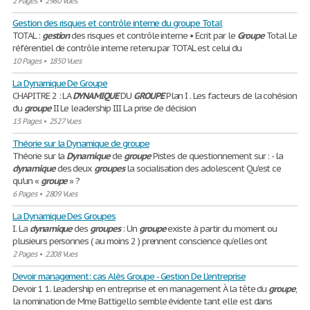
2 Pages
•
2980 Vues
Gestion des risques et contrôle interne du groupe Total
TOTAL :
gestion
des risques et contrôle interne • Ecrit par le
Groupe
Total Le
référentiel de contrôle interne retenu par TOTAL est celui du
10 Pages
•
1850 Vues
La Dynamique De Groupe
CHAPITRE 2 : LA
DYNAMIQUE
DU
GROUPE
Plan I . Les facteurs de la cohésion
du
groupe
II Le leadership III La prise de décision
15 Pages
•
2527 Vues
Théorie sur la Dynamique de groupe
Théorie sur la
Dynamique
de
groupe
Pistes de questionnement sur : - la
dynamique
des deux
groupes
la socialisation des adolescent Qu'est ce
qu'un «
groupe
» ?
6 Pages
•
2809 Vues
La Dynamique Des Groupes
I. La
dynamique
des
groupes
: Un
groupe
existe à partir du moment ou
plusieurs personnes ( au moins 2 ) prennent conscience qu’elles ont
2 Pages
•
2208 Vues
Devoir management: cas Alès Groupe - Gestion De L'entreprise
Devoir 1 1. Leadership en entreprise et en management À la tête du
groupe
,
la nomination de Mme Battigello semble évidente tant elle est dans