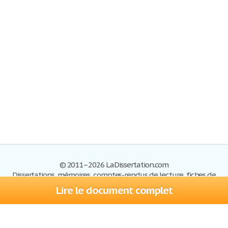
© 2011–2026 LaDissertation.com
Dissertations, mémoires, comptes-rendus de lecture, fiches de
lectures, exemples du BAC
Lire le document complet
Dissertations