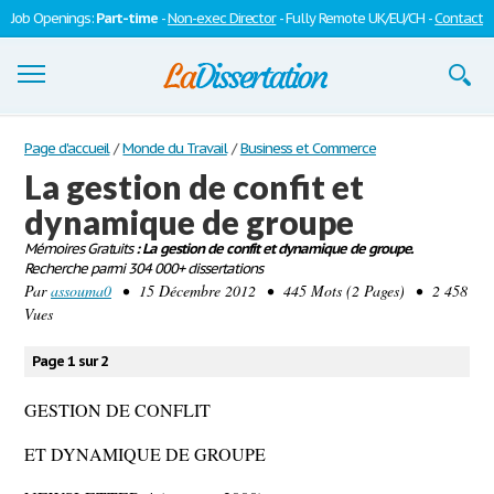
Job Openings:
Part-time
-
Non-exec Director
- Fully Remote UK/EU/CH -
Contact
Dissertations
Page d'accueil
/
Monde du Travail
/
Business et Commerce
La gestion de confit et
S'inscrire
dynamique de groupe
Se connecter
Mémoires Gratuits
: La gestion de confit et dynamique de groupe.
Recherche parmi 304 000+ dissertations
Contactez-nous
Par
assouma0
• 15 Décembre 2012 • 445 Mots (2 Pages) • 2 458
Vues
Page 1 sur 2
GESTION DE CONFLIT
ET DYNAMIQUE DE GROUPE