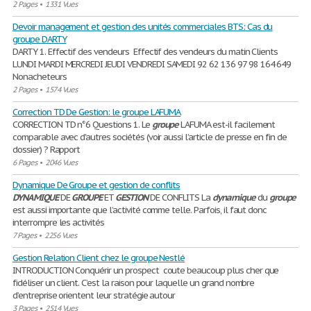
2 Pages
•
1331 Vues
Devoir management et gestion des unités commerciales BTS: Cas du
groupe DARTY
DARTY 1. Effectif des vendeurs Effectif des vendeurs du matin Clients
LUNDI MARDI MERCREDI JEUDI VENDREDI SAMEDI 92 62 136 97 98 164 649
Nonacheteurs
2 Pages
•
1574 Vues
Correction TD De Gestion: le groupe LAFUMA
CORRECTION TD n°6 Questions 1. Le
groupe
LAFUMA est-il facilement
comparable avec d'autres sociétés (voir aussi l’article de presse en fin de
dossier) ? Rapport
6 Pages
•
2046 Vues
Dynamique De Groupe et gestion de conflits
DYNAMIQUE
DE
GROUPE
ET
GESTION
DE CONFLITS La
dynamique
du
groupe
est aussi importante que l’activité comme telle. Parfois, il faut donc
interrompre les activités
7 Pages
•
2256 Vues
Gestion Relation Client chez le groupe Nestlé
INTRODUCTION Conquérir un prospect coute beaucoup plus cher que
fidéliser un client. C’est la raison pour laquelle un grand nombre
d’entreprise orientent leur stratégie autour
3 Pages
•
2514 Vues