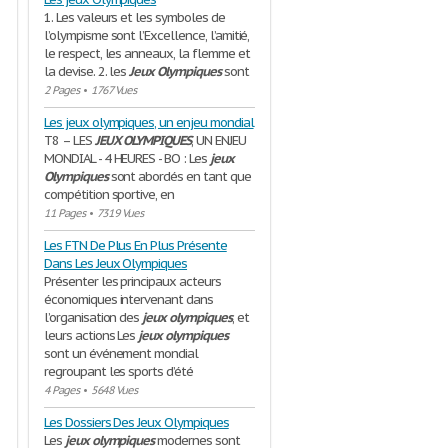
1. Les valeurs et les symboles de
l’olympisme sont l’Excellence, l’amitié,
le respect, les anneaux, la flemme et
la devise. 2. les
Jeux
Olympiques
sont
2 Pages
•
1767 Vues
Les jeux olympiques, un enjeu mondial
T8 – LES
JEUX
OLYMPIQUES
, UN ENJEU
MONDIAL - 4 HEURES - BO : Les
jeux
Olympiques
sont abordés en tant que
compétition sportive, en
11 Pages
•
7319 Vues
Les FTN De Plus En Plus Présente
Dans Les Jeux Olympiques
Présenter les principaux acteurs
économiques intervenant dans
l’organisation des
jeux
olympiques
, et
leurs actions Les
jeux
olympiques
sont un événement mondial
regroupant les sports d’été
4 Pages
•
5648 Vues
Les Dossiers Des Jeux Olympiques
Les
jeux
olympiques
modernes sont