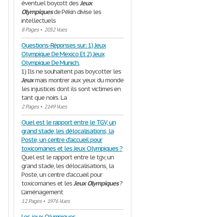
éventuel boycott des
Jeux
Olympiques
de Pékin divise les
intellectuels
8 Pages
•
2032 Vues
Questions-Réponses sur: 1) Jeux
Olympique De Mexico Et 2) Jeux
Olympique De Munich.
1) Ils ne souhaitent pas boycotter les
Jeux
mais montrer aux yeux du monde
les injustices dont ils sont victimes en
tant que noirs. La
2 Pages
•
2149 Vues
Quel est le rapport entre le TGV, un
grand stade, les délocalisations, la
Poste, un centre d'accueil pour
toxicomanes et les Jeux Olympiques ?
Quel est le rapport entre le tgv, un
grand stade, les délocalisations, la
Poste, un centre d’accueil pour
toxicomanes et les
Jeux
Olympiques
?
L’aménagement
12 Pages
•
1976 Vues
Les jeux Olympiques