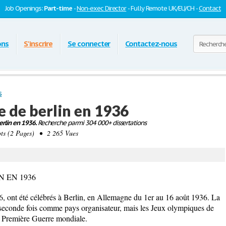
Job Openings:
Part-time
-
Non-exec Director
- Fully Remote UK/EU/CH -
Contact
ons
S'inscrire
Se connecter
Contactez-nous
s
e de berlin en 1936
erlin en 1936.
Recherche parmi 304 000+ dissertations
s (2 Pages) • 2 265 Vues
 EN 1936
, ont été célébrés à Berlin, en Allemagne du 1er au 16 août 1936. La
 seconde fois comme pays organisateur, mais les Jeux olympiques de
a Première Guerre mondiale.