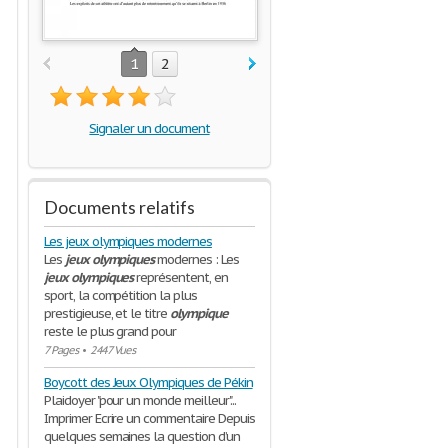
1
2
Signaler un document
Documents relatifs
Les jeux olympiques modernes
Les
jeux
olympiques
modernes : Les
jeux
olympiques
représentent, en
sport, la compétition la plus
prestigieuse, et le titre
olympique
reste le plus grand pour
7 Pages
•
2447 Vues
Boycott des Jeux Olympiques de Pékin
Plaidoyer "pour un monde meilleur"...
Imprimer Ecrire un commentaire Depuis
quelques semaines la question d’un