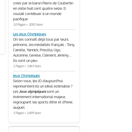
créer par le baron Pierre de Coubertin
en mille huit cent quatre seize. Il
voulait contribuer à un monde
pacifique
10 Pages
•
2092 Vues
Les Jeux Olympiques
On les connaît déjà tous par leurs
prénoms, les médaillés français : Tony,
Camille, Yannick, Priscilla, Ugo,
Automne, Gevrise, Clément, Jérémy…
Ils sont un peu
2 Pages
•
1463 Vues
Jeux Olympiques
Selon vous, les JO d’aujourd’hui
représentent-ils un idéal estimable ?
Les
Jeux
olympiques
sont un
événement international majeur,
regroupant les sports d’été et d’hiver,
auquel
3 Pages
•
1699 Vues