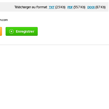
txt
pdf
docx
Télécharger au format
(2.5 Kb)
(55.7 Kb)
(8.7 Kb)
on.com
Enregistrer