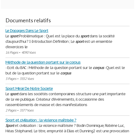
Documents relatifs
Le Dopages Dans Le Sport
Le
sport
Problématique : Quel est la place du
sport
dans la société
d’aujourd’hui ? I-Introduction Définition ; Le
sport
est un ensemble
d'exercices le
16 Pages
•
4090 Vues
Méthode de la question portant sur le corpus
- Ecrit du BAC : Méthode de la question portant sur le
corpus
- Quel est le
but de la question portant sur le
corpus
3 Pages
•
3552 Vues
Sport Miroir De Notre Societe
Le
sport
dans les sociétés contemporaines structure une part importante
de la vie publique. Créateur d'événements, il occasionne des
rassemblements de masse et des manifestations
2 Pages
•
3577 Vues
Sport et civilisation : la violence maîtrisée ?
Sport
et civilisation : la violence maîtrisée ? Bodin Dominique, Robène Luc,
Héas Stéphane1 Le titre, emprunté à Elias et Dunning2 est une provocation