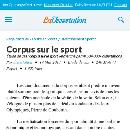
Job Openings:
Part-time
-
Non-exec Director
- Fully Remote UK/EU/CH -
Contact
Dissertations
Page d'accueil
/
Loisirs et Sports
/
Divertissement Sportif
Corpus sur le sport
S'inscrire
Étude de cas
: Corpus sur le sport.
Recherche parmi 304 000+ dissertations
Par
Se connecter
dissertation
• 19 Mai 2013 • Étude de cas • 240 Mots (1
Pages) • 1 905 Vues
Contactez-nous
Les cinq documents du corpus semblent prédire un avenir
plutôt sombre pour le sport qui a cessé, selon l'avis de tous les
auteurs, d'être une école de la vérité, de la vertu. Selon eux, il
s'éloigne de plus en plus de l'idéal du fondateur des Jeux
Olympiques, Pierre de Coubertin.
La médiatisation forcenée du sport aboutit à une barbarie
économique et technologique, laissant dans l'ombre d'autres