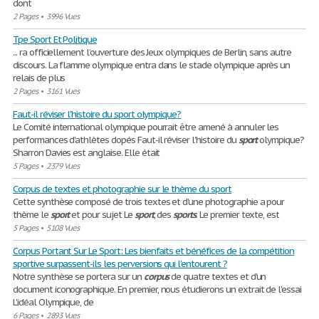
dont
2 Pages
•
3996 Vues
Tpe Sport Et Politique
... ra officiellement l’ouverture des Jeux olympiques de Berlin, sans autre
discours. La flamme olympique entra dans le stade olympique après un
relais de plus
2 Pages
•
3161 Vues
Faut-il réviser l'histoire du sport olympique?
Le Comité international olympique pourrait être amené à annuler les
performances d'athlètes dopés Faut-il réviser l'histoire du
sport
olympique?
Sharron Davies est anglaise. Elle était
5 Pages
•
2379 Vues
Corpus de textes et photographie sur le thème du sport
Cette synthèse composé de trois textes et d’une photographie a pour
thème le
sport
et pour sujet Le
sport
, des
sports
. Le premier texte, est
5 Pages
•
5108 Vues
Corpus Portant Sur Le Sport: Les bienfaits et bénéfices de la compétition
sportive surpassent-ils les perversions qui l'entourent ?
Notre synthèse se portera sur un
corpus
de quatre textes et d'un
document iconographique. En premier, nous étudierons un extrait de l'essai
L'idéal Olympique, de
6 Pages
•
2893 Vues