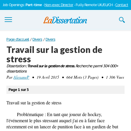
Job Openings:
Part-time
-
Non-exec Director
- Fully Remote UK/EU/CH -
Contact
Dissertations
Page d'accueil
/
Divers
/
Divers
Travail sur la gestion de
S'inscrire
stress
Se connecter
Dissertation
: Travail sur la gestion de stress.
Recherche parmi 304 000+
dissertations
Contactez-nous
Par
AlexaneP
• 19 Avril 2015 • 664 Mots (3 Pages) • 1 306 Vues
Page 1 sur 3
Travail sur la gestion de stress
Problématique : En tant que joueur de hockey,
l'événement le plus stressant auquel j'ai eu à faire face
récemment est un lancer de punition face à un gardien de but