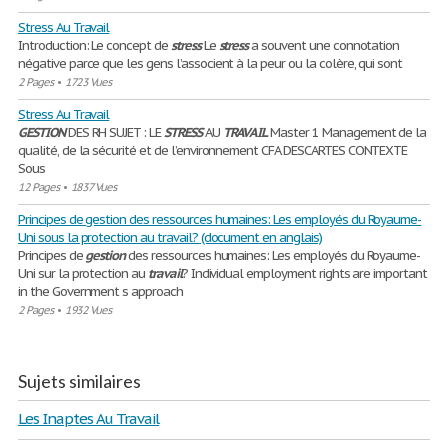
Stress Au Travail
Introduction: Le concept de
stress
Le
stress
a souvent une connotation
négative parce que les gens l’associent à la peur ou la colère, qui sont
2 Pages
•
1723 Vues
Stress Au Travail
GESTION
DES RH SUJET : LE
STRESS
AU
TRAVAIL
Master 1 Management de la
qualité, de la sécurité et de l’environnement CFA DESCARTES CONTEXTE
Sous
12 Pages
•
1837 Vues
Principes de gestion des ressources humaines: Les employés du Royaume-
Uni sous la protection au travail? (document en anglais)
Principes de
gestion
des ressources humaines: Les employés du Royaume-
Uni sur la protection au
travail
? Individual employment rights are important
in the Government s approach
2 Pages
•
1932 Vues
Sujets similaires
Les Inaptes Au Travail