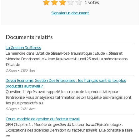
1 votes
Signaler un document
Documents relatifs
La Gestion Du Stress
La mémoire dans l'Etat de
Stress
Post-Traumatique : Etude «
Stress
et
Mémoire Emotionnelle » Jean Krakowiecki Lundi 23 mai La mémoire dans
l’Etat de
2 Pages
•
2805 Vues
Devoir Economie, Gestion Des Entreprises : les français sont-ils les plus
productifs au travail ?
Question 1 : Après avoir rappelé les enjeux de la productivité pour
l’entreprise, vous analyserez l’affirmation selon laquelle les Français sont
les plus productifs au
5 Pages
•
2471 Vues
Cours: modèle de gestion du facteur travail
GRH Chapitre 1 : Modèle de
gestion
du facteur
travail
Epistémologie :
Explications des sciences Définition du facteur
travail
: Elle consiste à faire
en