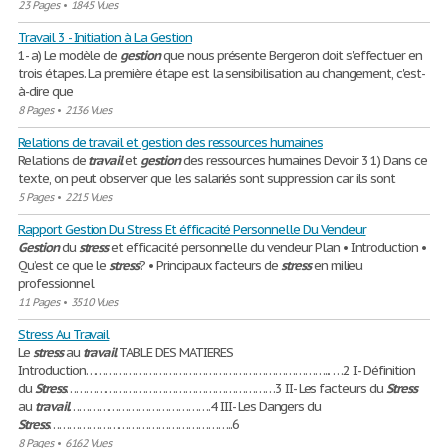
23 Pages
•
1845 Vues
Travail 3 - Initiation à La Gestion
1- a) Le modèle de
gestion
que nous présente Bergeron doit s'effectuer en
trois étapes. La première étape est la sensibilisation au changement, c'est-
à-dire que
8 Pages
•
2136 Vues
Relations de travail et gestion des ressources humaines
Relations de
travail
et
gestion
des ressources humaines Devoir 3 1) Dans ce
texte, on peut observer que les salariés sont suppression car ils sont
5 Pages
•
2215 Vues
Rapport Gestion Du Stress Et éfficacité Personnelle Du Vendeur
Gestion
du
stress
et efficacité personnelle du vendeur Plan • Introduction •
Qu’est ce que le
stress
? • Principaux facteurs de
stress
en milieu
professionnel
11 Pages
•
3510 Vues
Stress Au Travail
Le
stress
au
travail
TABLE DES MATIERES
Introduction………………………………………………………………... …2 I- Définition
du
Stress
………………………………………………………3 II- Les facteurs du
Stress
au
travail
…………………………………….4 III- Les Dangers du
Stress
………………………………………………..6
8 Pages
•
6162 Vues