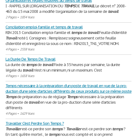
Organisation et règles relatives au temps de travail
I - RAPPEL SUR L’ORGANISATION DU
TEMPS
DE
TRAVAIL
Le décret n° 2008-
463 du 15 mai 2008 a modifié l’organisation de la semaine de
travail
2 Pages
•
1834 Vues
Conciliation emploi-famille et temps de travail
RIN 2013 Conciliation emploi-famille et
temps
de
travail
Feuille d’identité
Travail
noté 1 Consignes : Remplissez soigneusement cette feuille
d’identité et enregistrez-la sous ce nom : RIN2013_TN1_VOTRE NOM.
4 Pages
•
2538 Vues
La Durée De Temps De Travail
La durée de
temps
de
travail
Fixée à 35 heures par semaine, la durée
légale du
travail
n'est ni un minimum, ni un maximum. C'est
4 Pages
•
1658 Vues
Temps nécessaire à la préparation d’un poste de travail en vue de la pro-
duction d’une série d’articles différents de ceux produits sur ce même poste
Temps
de préparation ou de réglage
Temps
nécessaire à la préparation
d’un poste de
travail
en vue de la pro- duction d’une série d’articles
différents
4 Pages
•
1629 Vues
Travailler C'est Perdre Son Temps ?
Travailler
est-ce perdre son
temps
?
Travailler
est-ce perdre son
temps
?
En tant qu’être mortel , le
temps
nous est compté et si on prend