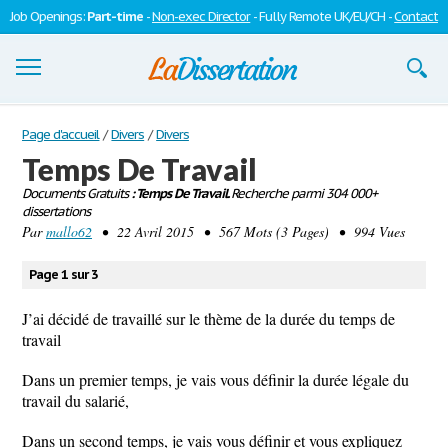
Job Openings:
Part-time
-
Non-exec Director
- Fully Remote UK/EU/CH -
Contact
Dissertations
Page d'accueil
/
Divers
/
Divers
Temps De Travail
S'inscrire
Documents Gratuits
: Temps De Travail.
Recherche parmi 304 000+
dissertations
Se connecter
Par
mallo62
• 22 Avril 2015 • 567 Mots (3 Pages) • 994 Vues
Contactez-nous
Page 1 sur 3
J’ai décidé de travaillé sur le thème de la durée du temps de
travail
Dans un premier temps, je vais vous définir la durée légale du
travail du salarié,
Dans un second temps, je vais vous définir et vous expliquez