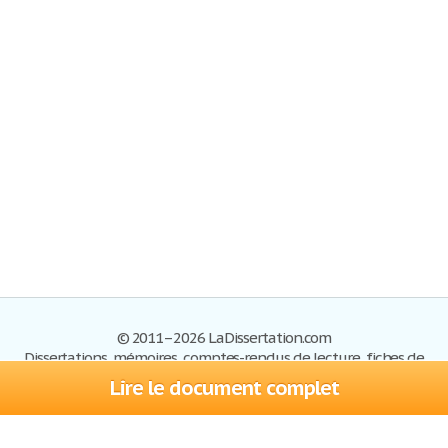
© 2011–2026 LaDissertation.com
Dissertations, mémoires, comptes-rendus de lecture, fiches de
lectures, exemples du BAC
Lire le document complet
Dissertations