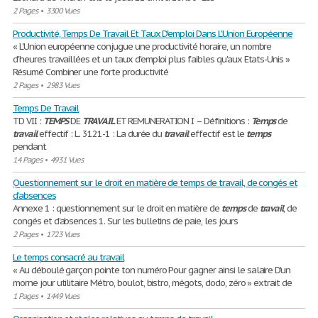
2 Pages
•
3300 Vues
Productivité, Temps De Travail Et Taux D'emploi Dans L'Union Européenne
« L'Union européenne conjugue une productivité horaire, un nombre
d'heures travaillées et un taux d'emploi plus faibles qu'aux Etats-Unis »
Résumé Combiner une forte productivité
2 Pages
•
2983 Vues
Temps De Travail
TD VII :
TEMPS
DE
TRAVAIL
ET REMUNERATION I – Définitions :
Temps
de
travail
effectif : L. 3121-1 : La durée du
travail
effectif est le
temps
pendant
14 Pages
•
4931 Vues
Questionnement sur le droit en matière de temps de travail, de congés et
d’absences
Annexe 1 : questionnement sur le droit en matière de
temps
de
travail
, de
congés et d’absences 1. Sur les bulletins de paie, les jours
2 Pages
•
1723 Vues
Le temps consacré au travail
« Au déboulé garçon pointe ton numéro Pour gagner ainsi le salaire D'un
morne jour utilitaire Métro, boulot, bistro, mégots, dodo, zéro » extrait de
1 Pages
•
1449 Vues