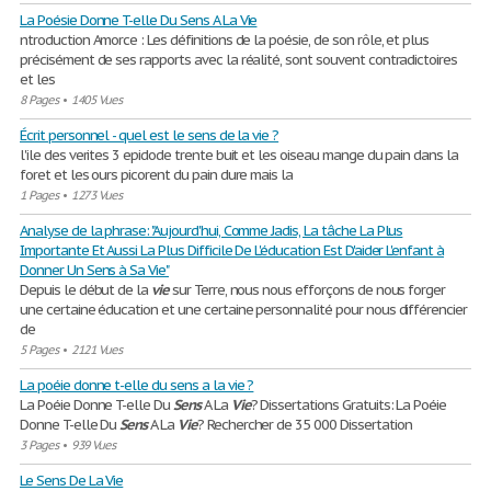
La Poésie Donne T-elle Du Sens A La Vie
ntroduction Amorce : Les définitions de la poésie, de son rôle, et plus
précisément de ses rapports avec la réalité, sont souvent contradictoires
et les
8 Pages
•
1405 Vues
Écrit personnel - quel est le sens de la vie ?
l'ile des verites 3 epidode trente buit et les oiseau mange du pain dans la
foret et les ours picorent du pain dure mais la
1 Pages
•
1273 Vues
Analyse de la phrase: "Aujourd'hui, Comme Jadis, La tâche La Plus
Importante Et Aussi La Plus Difficile De L'éducation Est D'aider L'enfant à
Donner Un Sens à Sa Vie"
Depuis le début de la
vie
sur Terre, nous nous efforçons de nous forger
une certaine éducation et une certaine personnalité pour nous différencier
de
5 Pages
•
2121 Vues
La poéie donne t-elle du sens a la vie ?
La Poéie Donne T-elle Du
Sens
A La
Vie
? Dissertations Gratuits: La Poéie
Donne T-elle Du
Sens
A La
Vie
? Rechercher de 35 000 Dissertation
3 Pages
•
939 Vues
Le Sens De La Vie