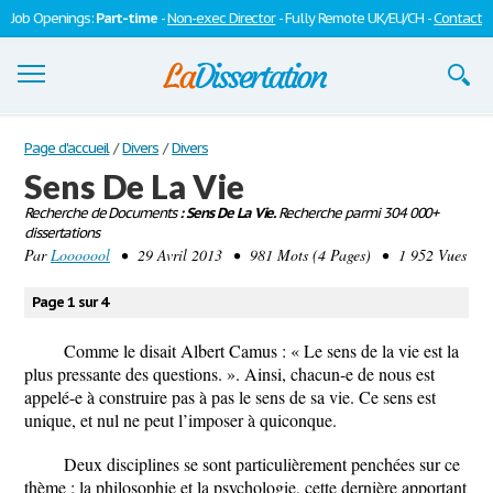
Job Openings:
Part-time
-
Non-exec Director
- Fully Remote UK/EU/CH -
Contact
Dissertations
Page d'accueil
/
Divers
/
Divers
Sens De La Vie
S'inscrire
Recherche de Documents
: Sens De La Vie.
Recherche parmi 304 000+
dissertations
Se connecter
Par
Looooool
• 29 Avril 2013 • 981 Mots (4 Pages) • 1 952 Vues
Contactez-nous
Page 1 sur 4
Comme le disait Albert Camus : « Le sens de la vie est la
plus pressante des questions. ». Ainsi, chacun-e de nous est
appelé-e à construire pas à pas le sens de sa vie. Ce sens est
unique, et nul ne peut l’imposer à quiconque.
Deux disciplines se sont particulièrement penchées sur ce
thème : la philosophie et la psychologie, cette dernière apportant