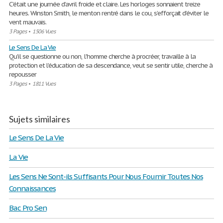
C’était une journée d’avril froide et claire. Les horloges sonnaient treize
heures. Winston Smith, le menton rentré dans le cou, s’efforçait d’éviter le
vent mauvais.
3 Pages
•
1506 Vues
Le Sens De La Vie
Qu'il se questionne ou non, l'homme cherche à procréer, travaille à la
protection et l'éducation de sa descendance, veut se sentir utile, cherche à
repousser
3 Pages
•
1811 Vues
Sujets similaires
Le Sens De La Vie
La Vie
Les Sens Ne Sont-ils Suffisants Pour Nous Fournir Toutes Nos
Connaissances
Bac Pro Sen