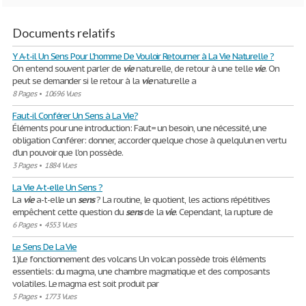
Documents relatifs
Y A-t-il Un Sens Pour L'homme De Vouloir Retourner à La Vie Naturelle ?
On entend souvent parler de
vie
naturelle, de retour à une telle
vie
. On
peut se demander si le retour à la
vie
naturelle a
8 Pages
•
10696 Vues
Faut-il Conférer Un Sens à La Vie?
Éléments pour une introduction: Faut= un besoin, une nécessité, une
obligation Conférer: donner, accorder quelque chose à quelqu'un en vertu
d'un pouvoir que l'on possède.
3 Pages
•
1884 Vues
La Vie A-t-elle Un Sens ?
La
vie
a-t-elle un
sens
? La routine, le quotient, les actions répétitives
empêchent cette question du
sens
de la
vie
. Cependant, la rupture de
6 Pages
•
4553 Vues
Le Sens De La Vie
1)Le fonctionnement des volcans Un volcan possède trois éléments
essentiels: du magma, une chambre magmatique et des composants
volatiles. Le magma est soit produit par
5 Pages
•
1773 Vues