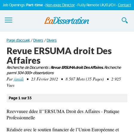
Job Openings:
Part-time
-
Non-exec Director
- Fully Remote UK/EU/CH -
Contact
Dissertations
Page d'accueil
/
Divers
/
Divers
Revue ERSUMA droit Des
S'inscrire
Affaires
Se connecter
Recherche de Documents
: Revue ERSUMA droit Des Affaires.
Recherche
parmi 304 000+ dissertations
Contactez-nous
Par
jimidi
• 23 Février 2012 • 8 507 Mots (35 Pages) • 2 925
Vues
Page 1 sur 35
Reevvuuee ddee ll’’ERSUMA Droit des Affaires - Pratique
Professionnelle
Réalisée avec le soutien financier de l’Union Européenne et