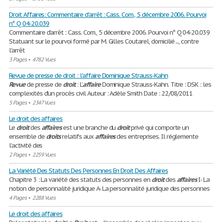
Droit Affaires: Commentaire d’arrêt : Cass. Com., 5 décembre 2006. Pourvoi
n° Q 04-20.039
Commentaire d’arrêt : Cass. Com., 5 décembre 2006. Pourvoi n° Q 04-20.039
Statuant sur le pourvoi formé par M. Gilles Coutarel, domicilié ..., contre
l'arrêt
3 Pages
•
4782 Vues
Revue de presse de droit : l'affaire Dominique Strauss-Kahn
Revue
de presse de
droit
: L’
affaire
Dominique Strauss-Kahn. Titre : DSK : les
complexités d'un procès civil Auteur : Adèle Smith Date : 22/08/2011
5 Pages
•
2347 Vues
Le droit des affaires
Le
droit
des
affaires
est une branche du
droit
privé qui comporte un
ensemble de
droits
relatifs aux
affaires
des entreprises. Il réglemente
l’activité des
2 Pages
•
2259 Vues
La Variété Des Statuts Des Personnes En Droit Des Affaires
Chapitre 3 : La variété des statuts des personnes en
droit
des
affaires
I- La
notion de personnalité juridique A- La personnalité juridique des personnes
4 Pages
•
2288 Vues
Le droit des affaires