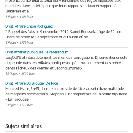
Présentation Le
droit
Le
Droit
est « l'ensemble des règles imposées aux
membres d'une société pour que leurs rapports sociaux échappent à
l'arbitraire et à
8 Pages
•
1496 Vues
Droit: Affaire Chloé Rodriguez.
I- Rappel des faits Le 9 novembre 2012, Kamel Bousselat âgé de 32 ans
libéré de prison le 14 septembre et qui aurait dû se
3 Pages
•
1735 Vues
Droit affaires publiques: le référendum
toujOUl'S et inlassablement les mêmes interrogations. L'interventiondirecte
du peuple dans les
affaires
publiques ne pâtit pa. seulement des précé-
dents fâcheux des Premier et Second Empires6
38 Pages
•
1599 Vues
Droit: Affaire Du Bijoutier De Nice
Mercredi Matin, 8h45, dans le centre-ville de Nice, au sein d’une multitude
de magasins commerciaux. Stephan Turk, propriétaire de la petite bijouterie
« La Turquoise
2 Pages
•
1777 Vues
Sujets similaires