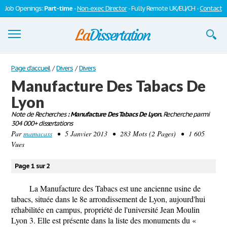
Job Openings:
Part-time
-
Non-exec Director
- Fully Remote UK/EU/CH -
Contact
Dissertations
Page d'accueil
/
Divers
/
Divers
Manufacture Des Tabacs De
S'inscrire
Lyon
Se connecter
Note de Recherches
: Manufacture Des Tabacs De Lyon.
Recherche parmi
304 000+ dissertations
Contactez-nous
Par
mamacass
• 5 Janvier 2013 • 283 Mots (2 Pages) • 1 605
Vues
Page 1 sur 2
La Manufacture des Tabacs est une ancienne usine de
tabacs, située dans le 8e arrondissement de Lyon, aujourd'hui
réhabilitée en campus, propriété de l'université Jean Moulin
Lyon 3. Elle est présente dans la liste des monuments du «