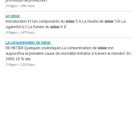
processus de production.
3 Pages
•
1941 Vues
Le tabac
Introduction 4 I Les composants du
tabac
5 A- La feuille de
tabac
5 B- La
cigarette 6 C- La fumée du
tabac
8 II
8 Pages
•
1479 Vues
La consommation de tabac
DE METIER Quelques statistiques La consommation de
tabac
est
aujourd'hui la première cause de mortalité évitable à travers le monde2. En
2009, 18 % des
3 Pages
•
2228 Vues