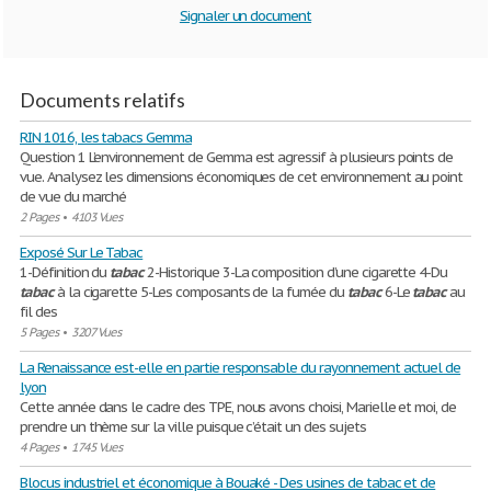
Signaler un document
Documents relatifs
RIN 1016, les tabacs Gemma
Question 1 L’environnement de Gemma est agressif à plusieurs points de
vue. Analysez les dimensions économiques de cet environnement au point
de vue du marché
2 Pages
•
4103 Vues
Exposé Sur Le Tabac
1-Définition du
tabac
2-Historique 3-La composition d’une cigarette 4-Du
tabac
à la cigarette 5-Les composants de la fumée du
tabac
6-Le
tabac
au
fil des
5 Pages
•
3207 Vues
La Renaissance est-elle en partie responsable du rayonnement actuel de
lyon
Cette année dans le cadre des TPE, nous avons choisi, Marielle et moi, de
prendre un thème sur la ville puisque c’était un des sujets
4 Pages
•
1745 Vues
Blocus industriel et économique à Bouaké - Des usines de tabac et de