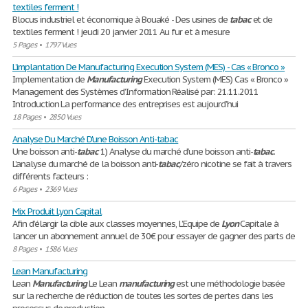
textiles ferment !
Blocus industriel et économique à Bouaké - Des usines de
tabac
et de
textiles ferment ! jeudi 20 janvier 2011 Au fur et à mesure
5 Pages
•
1797 Vues
L’implantation De Manufacturing Execution System (MES) - Cas « Bronco »
Implementation de
Manufacturing
Execution System (MES) Cas « Bronco »
Management des Systèmes d’Information Réalisé par: 21.11.2011
Introduction La performance des entreprises est aujourd’hui
18 Pages
•
2850 Vues
Analyse Du Marché D'une Boisson Anti-tabac
Une boisson anti-
tabac
1) Analyse du marché d’une boisson anti-
tabac
.
L’analyse du marché de la boisson anti-
tabac
/zéro nicotine se fait à travers
différents facteurs :
6 Pages
•
2369 Vues
Mix Produit Lyon Capital
Afin d’élargir la cible aux classes moyennes, L’Equipe de
Lyon
Capitale à
lancer un abonnement annuel de 30€ pour essayer de gagner des parts de
8 Pages
•
1586 Vues
Lean Manufacturing
Lean
Manufacturing
Le Lean
manufacturing
est une méthodologie basée
sur la recherche de réduction de toutes les sortes de pertes dans les