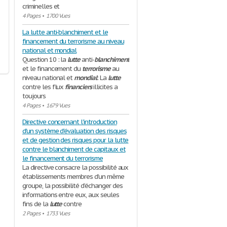
criminelles et
4 Pages
•
1700 Vues
La lutte anti-blanchiment et le
financement du terrorisme au niveau
national et mondial
Question 10 : la
lutte
anti-
blanchiment
et le financement du
terrorisme
au
niveau national et
mondial
: La
lutte
contre les flux
financiers
illicites a
toujours
4 Pages
•
1679 Vues
Directive concernant l'introduction
d'un système d'évaluation des risques
et de gestion des risques pour la lutte
contre le blanchiment de capitaux et
le financement du terrorisme
La directive consacre la possibilité aux
établissements membres d’un même
groupe, la possibilité d’échanger des
informations entre eux, aux seules
fins de la
lutte
contre
2 Pages
•
1733 Vues