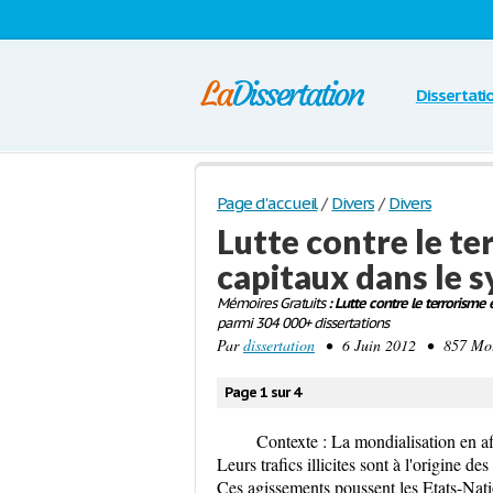
Dissertati
Page d'accueil
/
Divers
/
Divers
Lutte contre le te
capitaux dans le 
Mémoires Gratuits
: Lutte contre le terrorisme
parmi 304 000+ dissertations
Par
dissertation
• 6 Juin 2012 • 857 Mots
Page 1 sur 4
Contexte : La mondialisation en aff
Leurs trafics illicites sont à l'origine d
Ces agissements poussent les Etats-Nati