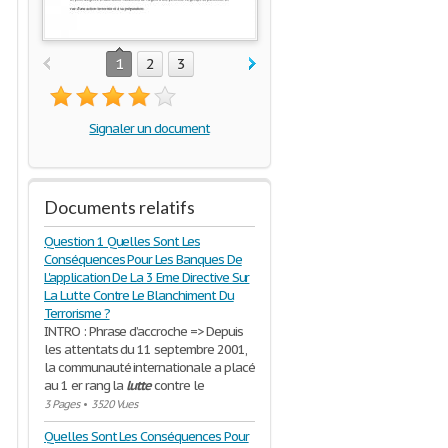
1
2
3
Signaler un document
Documents relatifs
Question 1 Quelles Sont Les
Conséquences Pour Les Banques De
L'application De La 3 Eme Directive Sur
La Lutte Contre Le Blanchiment Du
Terrorisme ?
INTRO : Phrase d’accroche => Depuis
les attentats du 11 septembre 2001,
la communauté internationale a placé
au 1 er rang la
lutte
contre le
3 Pages
•
3520 Vues
Quelles Sont Les Conséquences Pour