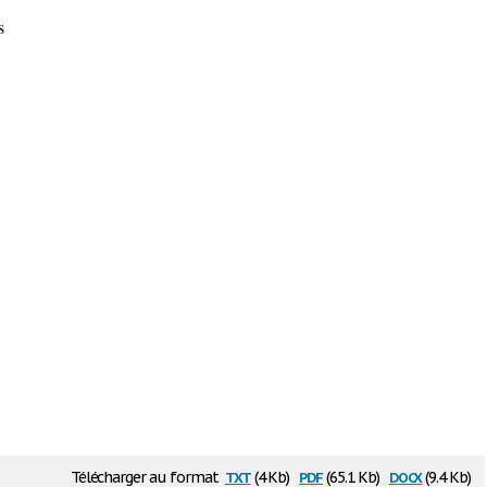
s
txt
pdf
docx
Télécharger au format
(4 Kb)
(65.1 Kb)
(9.4 Kb)