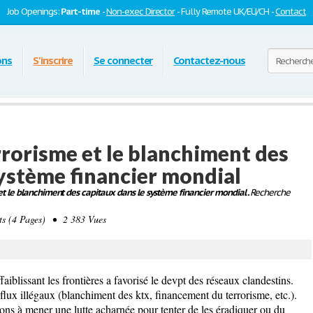
Job Openings:
Part-time
-
Non-exec Director
- Fully Remote UK/EU/CH -
Contact
ons
S'inscrire
Se connecter
Contactez-nous
rrorisme et le blanchiment des
système financier mondial
 et le blanchiment des capitaux dans le système financier mondial .
Recherche
 (4 Pages) • 2 383 Vues
aiblissant les frontières a favorisé le devpt des réseaux clandestins.
es flux illégaux (blanchiment des ktx, financement du terrorisme, etc.).
ons à mener une lutte acharnée pour tenter de les éradiquer ou du