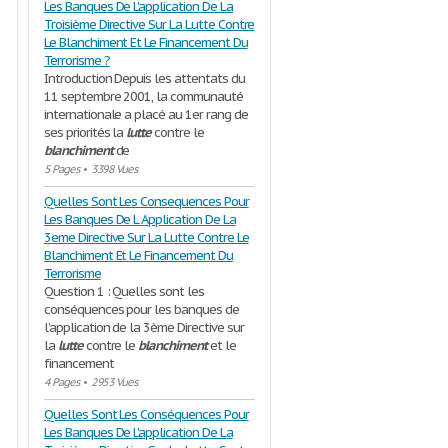
Les Banques De L'application De La
Troisième Directive Sur La Lutte Contre
Le Blanchiment Et Le Financement Du
Terrorisme ?
Introduction Depuis les attentats du
11 septembre 2001, la communauté
internationale a placé au 1er rang de
ses priorités la
lutte
contre le
blanchiment
de
5 Pages
•
3398 Vues
Quelles Sont Les Consequences Pour
Les Banques De L Application De La
3eme Directive Sur La Lutte Contre Le
Blanchiment Et Le Financement Du
Terrorisme
Question 1 : Quelles sont les
conséquences pour les banques de
l’application de la 3ème Directive sur
la
lutte
contre le
blanchiment
et le
financement
4 Pages
•
2953 Vues
Quelles Sont Les Conséquences Pour
Les Banques De L'application De La