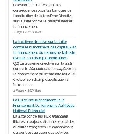
Question 1 : Quelles sont les
conséquences pour les banques de
l’application de la troisième Directive
sur la
lutte
contre le
blanchiment
et
le financement
7 Pages
•
2103 Vues
La troisième directive sur la lutte
contre le blanchiment des capitaux et
le financement du terrorisme fait-elle
évoluer son champ d'application ?
Q2) La troisième directive sur la
lutte
contre le
blanchiment
des
capitaux
et
le financement du
terrorisme
fait elle
évoluer son champ d’application ?
Introduction
2 Pages
•
1627 Vues
La Lutte Anti-blanchiment Et Le
Financement Du Terrorisme Au Niveau
National Et Mondial
La
lutte
contre les flux
financiers
illicites a toujours été une priorité des
autorités françaises. Le
blanchiment
d'argent est au cœur des activités