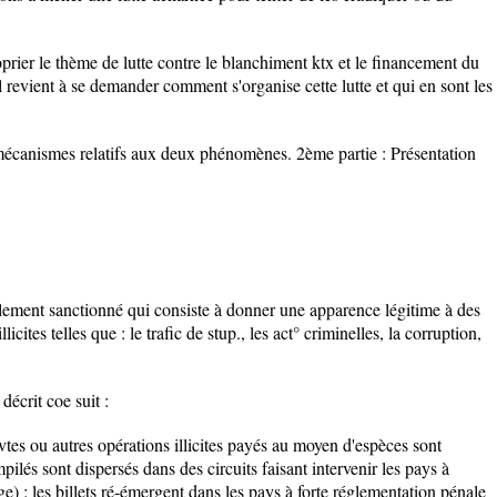
oprier le thème de lutte contre le blanchiment ktx et le financement du
l revient à se demander comment s'organise cette lutte et qui en sont les
t mécanismes relatifs aux deux phénomènes. 2ème partie : Présentation
alement sanctionné qui consiste à donner une apparence légitime à des
licites telles que : le trafic de stup., les act° criminelles, la corruption,
écrit coe suit :
 vtes ou autres opérations illicites payés au moyen d'espèces sont
pilés sont dispersés dans des circuits faisant intervenir les pays à
e) : les billets ré-émergent dans les pays à forte réglementation pénale