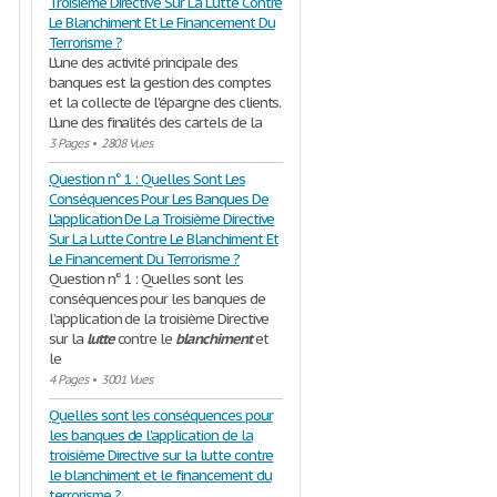
Troisième Directive Sur La Lutte Contre
Le Blanchiment Et Le Financement Du
Terrorisme ?
L'une des activité principale des
banques est la gestion des comptes
et la collecte de l'épargne des clients.
L'une des finalités des cartels de la
3 Pages
•
2808 Vues
Question n° 1 : Quelles Sont Les
Conséquences Pour Les Banques De
L'application De La Troisième Directive
Sur La Lutte Contre Le Blanchiment Et
Le Financement Du Terrorisme ?
Question n° 1 : Quelles sont les
conséquences pour les banques de
l’application de la troisième Directive
sur la
lutte
contre le
blanchiment
et
le
4 Pages
•
3001 Vues
Quelles sont les conséquences pour
les banques de l'application de la
troisième Directive sur la lutte contre
le blanchiment et le financement du
terrorisme ?