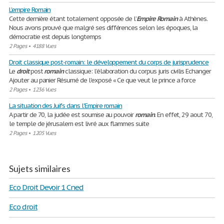
L'empire Romain
Cette dernière étant totalement opposée de l’
Empire
Romain
à Athènes.
Nous avons prouvé que malgré ses différences selon les époques, la
démocratie est depuis longtemps
2 Pages
•
4188 Vues
Droit classique post-romain: le développement du corps de jurisprudence
Le
droit
post
romain
classique: l’élaboration du corpus juris civilis Echanger
Ajouter au panier Résumé de l'exposé « Ce que veut le prince a force
2 Pages
•
1236 Vues
La situation des Juifs dans l'Empire romain
A partir de 70, la judée est soumise au pouvoir
romain
. En effet, 29 aout 70,
le temple de jérusalem est livré aux flammes suite
2 Pages
•
1205 Vues
Sujets similaires
Eco Droit Devoir 1 Cned
Eco droit