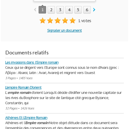
1
2
3
4
5
6
7
8
9
10
1 votes
Signaler un document
Documents relatifs
Les invasions dans l'Empire romain
Ceux qui se dirigent vers l'Europe sont connus sous le nom d'Avars (grec :
Αβάροι : Abaroi, latin : Avari, Avares) et migrent vers l'ouest
3 Pages
•
1405 Vues
L'empire Romain D'orient
L’
empire
romain
d’orient Lorsqu’il décide d’édifier une nouvelle capitale sur
les rives du Bosphore sur le site de l’antique cité grecque Byzance,
Constantin, qui
32 Pages
•
1426 Vues
Athènes Et L'Empire Romain
Athènes et l’
Empire
romain
Notre objet d’étude dans ce document sera
l’ensemble des convergences et des divergences entre deux puissantes