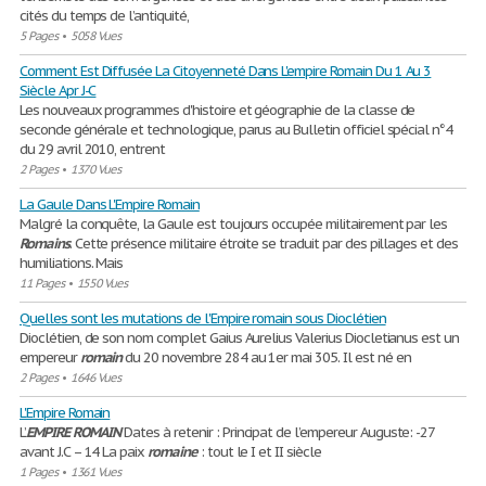
cités du temps de l’antiquité,
5 Pages
•
5058 Vues
Comment Est Diffusée La Citoyenneté Dans L'empire Romain Du 1 Au 3
Siècle Apr J-C
Les nouveaux programmes d'histoire et géographie de la classe de
seconde générale et technologique, parus au Bulletin officiel spécial n°4
du 29 avril 2010, entrent
2 Pages
•
1370 Vues
La Gaule Dans L'Empire Romain
Malgré la conquête, la Gaule est toujours occupée militairement par les
Romains
. Cette présence militaire étroite se traduit par des pillages et des
humiliations. Mais
11 Pages
•
1550 Vues
Quelles sont les mutations de l'Empire romain sous Dioclétien
Dioclétien, de son nom complet Gaius Aurelius Valerius Diocletianus est un
empereur
romain
du 20 novembre 284 au 1er mai 305. Il est né en
2 Pages
•
1646 Vues
L'Empire Romain
L’
EMPIRE
ROMAIN
Dates à retenir : Principat de l’empereur Auguste: -27
avant J.C – 14 La paix
romaine
: tout le I et II siècle
1 Pages
•
1361 Vues