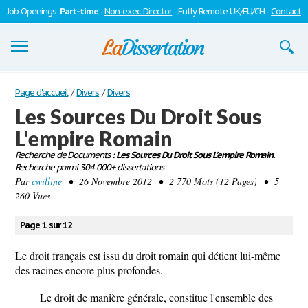
Job Openings:
Part-time
-
Non-exec Director
- Fully Remote UK/EU/CH -
Contact
Dissertations
Page d'accueil
/
Divers
/
Divers
Les Sources Du Droit Sous
S'inscrire
L'empire Romain
Se connecter
Recherche de Documents
: Les Sources Du Droit Sous L'empire Romain.
Recherche parmi 304 000+ dissertations
Contactez-nous
Par
cwilline
• 26 Novembre 2012 • 2 770 Mots (12 Pages) • 5
260 Vues
Page 1 sur 12
Le droit français est issu du droit romain qui détient lui-même
des racines encore plus profondes.
Le droit de manière générale, constitue l'ensemble des