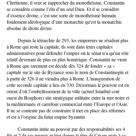
Chrétienne, il veut se rapprocher du monothéisme. Constantin
se considère comme l’élu d’un seul Dieu. Et il se considère
d’essence divine, c’est une sorte de monothéisme humain
fondement idéologique d’une monarchie qu'est la monarchie
absolue de droits divins
Depuis la tétrarchie de 293, les empereurs ne résident plus
à Rome qui reste la capitale, ils sont dans leurs capitales
administratives pour défendre l’empire où le sénat n’a qu’un rôle
relatif devenant de plus en plus homérique. Constantin ne vient
à Rome que rarement est décide dès 324 de fonder « sa »
capitale sur le site de Byzance sous le nom de Constantinople et
à partir de 326 il ne viendra plus à Rome. L'inauguration de
cette seconde capitale a lieu en 330. Désormais le pouvoir est en
orient d’où l’embellissement de la ville (actuel Istanbul coté
ouest du Bosphore) site stratégique militaire entre la mer noire et
la méditerranée et carrefour commercial entre l’Europe et l’Asie.
Il ne se contente pas de construire il met en place des réformes
et est à l’origine du futur empire byzantin
Constantin initie au pouvoir par des responsabilités ses 4
fils et 2 de ses neveux et leur donne le titre de Césars mais à sa