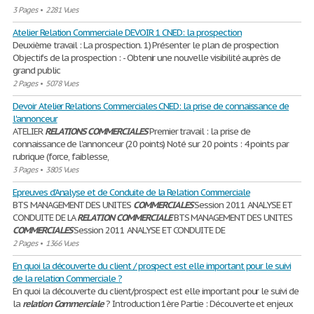
3 Pages
•
2281 Vues
Atelier Relation Commerciale DEVOIR 1 CNED: la prospection
Deuxième travail : La prospection. 1) Présenter le plan de prospection
Objectifs de la prospection : - Obtenir une nouvelle visibilité auprès de
grand public
2 Pages
•
5078 Vues
Devoir Atelier Relations Commerciales CNED: la prise de connaissance de
l'annonceur
ATELIER
RELATIONS
COMMERCIALES
Premier travail : la prise de
connaissance de l’annonceur (20 points) Noté sur 20 points : 4 points par
rubrique (force, faiblesse,
3 Pages
•
3805 Vues
Epreuves d’Analyse et de Conduite de la Relation Commerciale
BTS MANAGEMENT DES UNITES
COMMERCIALES
Session 2011 ANALYSE ET
CONDUITE DE LA
RELATION
COMMERCIALE
BTS MANAGEMENT DES UNITES
COMMERCIALES
Session 2011 ANALYSE ET CONDUITE DE
2 Pages
•
1366 Vues
En quoi la découverte du client / prospect est elle important pour le suivi
de la relation Commerciale ?
En quoi la découverte du client/prospect est elle important pour le suivi de
la
relation
Commerciale
? Introduction 1ère Partie : Découverte et enjeux