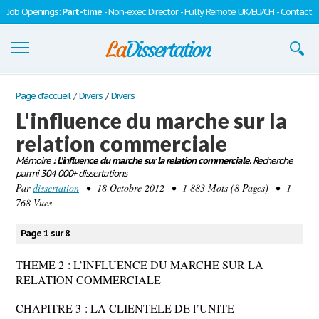
Job Openings:
Part-time
-
Non-exec Director
- Fully Remote UK/EU/CH -
Contact
Dissertations
Page d'accueil
/
Divers
/
Divers
L'influence du marche sur la
S'inscrire
relation commerciale
Se connecter
Mémoire
: L'influence du marche sur la relation commerciale.
Recherche
parmi 304 000+ dissertations
Contactez-nous
Par
dissertation
• 18 Octobre 2012 • 1 883 Mots (8 Pages) • 1
768 Vues
Page 1 sur 8
THEME 2 : L’INFLUENCE DU MARCHE SUR LA
RELATION COMMERCIALE
CHAPITRE 3 : LA CLIENTELE DE l’UNITE