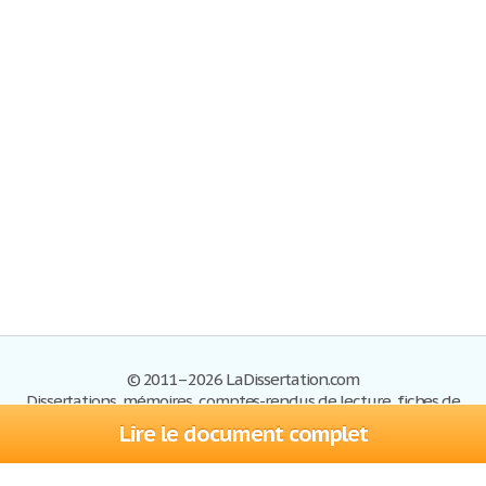
© 2011–2026 LaDissertation.com
Dissertations, mémoires, comptes-rendus de lecture, fiches de
lectures, exemples du BAC
Lire le document complet
Dissertations