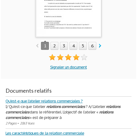
1
2
3
4
5
6
7
8
9
Signaler un document
Documents relatifs
Qu'est-e que l'atelier relations commerciales ?
I/ Qu’est-ce que l’atelier
relations
commerciales
? A/ L’atelier
relations
commerciales
dans le référentiel. L’objectif de l’atelier «
relations
commerciales
» est de préparer à
2 Pages
•
2063 Vues
Les caractéristiques de la relation commerciale