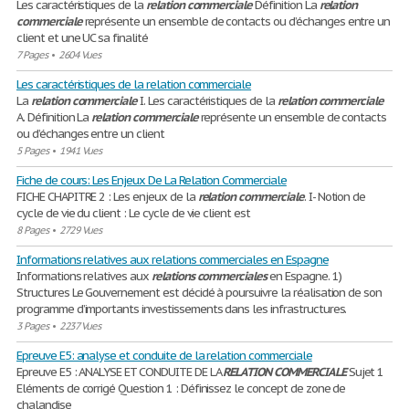
Les caractéristiques de la
relation
commerciale
Définition La
relation
commerciale
représente un ensemble de contacts ou d’échanges entre un
client et une UC sa finalité
7 Pages
•
2604 Vues
Les caractéristiques de la relation commerciale
La
relation
commerciale
I. Les caractéristiques de la
relation
commerciale
A. Définition La
relation
commerciale
représente un ensemble de contacts
ou d’échanges entre un client
5 Pages
•
1941 Vues
Fiche de cours: Les Enjeux De La Relation Commerciale
FICHE CHAPITRE 2 : Les enjeux de la
relation
commerciale
. I- Notion de
cycle de vie du client : Le cycle de vie client est
8 Pages
•
2729 Vues
Informations relatives aux relations commerciales en Espagne
Informations relatives aux
relations
commerciales
en Espagne. 1)
Structures Le Gouvernement est décidé à poursuivre la réalisation de son
programme d’importants investissements dans les infrastructures.
3 Pages
•
2237 Vues
Epreuve E5: analyse et conduite de la relation commerciale
Epreuve E5 : ANALYSE ET CONDUITE DE LA
RELATION
COMMERCIALE
Sujet 1
Eléments de corrigé Question 1 : Définissez le concept de zone de
chalandise