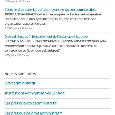
27 Pages
•
1517 Vues
Cours de droit administratif, les moyens de l'action administrative.
DROIT
ADMINISTRATIF
Partie 1. Les
moyens
de l’
action
administrative
L’exécutif a parlé d’un système trop lourd, trop cher, trop lent. Son
organisation apparait de plus
210 Pages
•
1585 Vues
Droit administratif : l'encadrement de l'action administrative
SECOND SEMESTRE : L’
ENCADREMENT
DE L’
ACTION
ADMINISTRATIVE
Cette
encadrement
a beaucoup évolué au fil de l’histoire au moment de
l’émergence au fil du juge
administratif
2 Pages
•
2191 Vues
Sujets similaires
Droit administratif
Institutions Administratives L1 Droit
Cas pratique droit administratif
Cas pratique de droit administratif