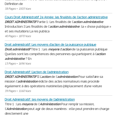
Définition de
38 Pages
•
1503 Vues
Cours Droit Administratif 2e Année: les finalités de l'action administrative
DROIT
ADMINISTRATIF
Partie 1: Les finalités de l’
action
administrative
Introduction: I Les finalités de l’
action
administrative
: la « chose publique »
et ses mutations La res publica
40 Pages
•
1870 Vues
Droit administratif: Les moyens d’action de la puissance publique
Droit
administratif
Titre 1 : Les
moyens
d’
action
de la puissance publique
Quelles sont les compétences des personnes qui participent à l’
action
administrative
? En
13 Pages
•
1696 Vues
Droit Administratif: L’action de l’administration
DROIT
ADMINISTRATIF
II L’
action
de l’
administration
Pour satisfaire sa
mission l’
administration
édicte des actes normateurs mais procède
également à des opérations matérielles (déplacement d’une voiture
39 Pages
•
1160 Vues
Droit Administratif: les moyens de l'administration
Titre 1 : Les
moyens
de l'
Administration
Pour remplir sa mission,
l'
Administration
peut agir de deux manières : elle peut prendre en charge
directement une