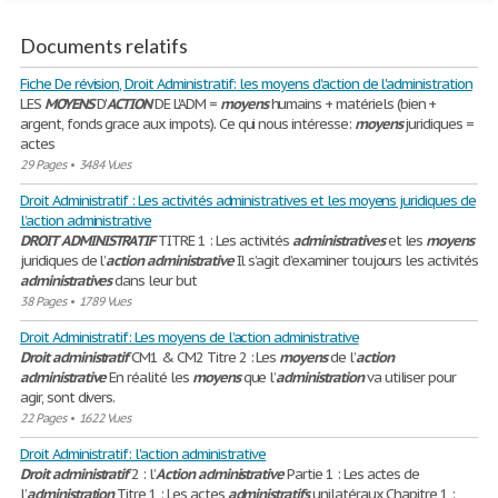
Documents relatifs
Fiche De révision, Droit Administratif: les moyens d'action de l'administration
LES
MOYENS
D'
ACTION
DE L'ADM =
moyens
humains + matériels (bien +
argent, fonds grace aux impots). Ce qui nous intéresse:
moyens
juridiques =
actes
29 Pages
•
3484 Vues
Droit Administratif : Les activités administratives et les moyens juridiques de
l’action administrative
DROIT
ADMINISTRATIF
TITRE 1 : Les activités
administratives
et les
moyens
juridiques de l’
action
administrative
Il s’agit d’examiner toujours les activités
administratives
dans leur but
38 Pages
•
1789 Vues
Droit Administratif: Les moyens de l’action administrative
Droit
administratif
CM1 & CM2 Titre 2 : Les
moyens
de l’
action
administrative
En réalité les
moyens
que l’
administration
va utiliser pour
agir, sont divers.
22 Pages
•
1622 Vues
Droit Administratif: l'action administrative
Droit
administratif
2 : l’
Action
administrative
Partie 1 : Les actes de
l’
administration
Titre 1 : Les actes
administratifs
unilatéraux Chapitre 1 :