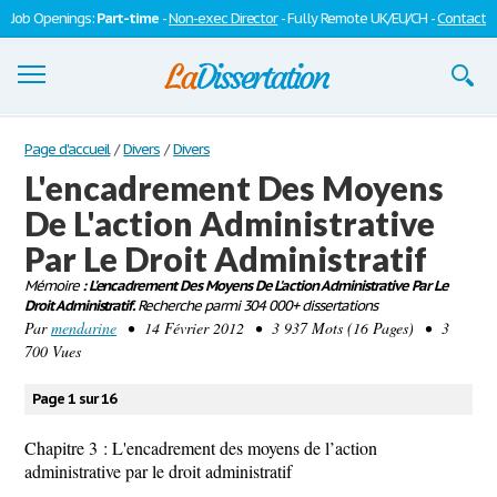
Job Openings:
Part-time
-
Non-exec Director
- Fully Remote UK/EU/CH -
Contact
Dissertations
Page d'accueil
/
Divers
/
Divers
L'encadrement Des Moyens
S'inscrire
De L'action Administrative
Se connecter
Par Le Droit Administratif
Contactez-nous
Mémoire
: L'encadrement Des Moyens De L'action Administrative Par Le
Droit Administratif.
Recherche parmi 304 000+ dissertations
Par
mendarine
• 14 Février 2012 • 3 937 Mots (16 Pages) • 3
700 Vues
Page 1 sur 16
Chapitre 3 : L'encadrement des moyens de l’action
administrative par le droit administratif