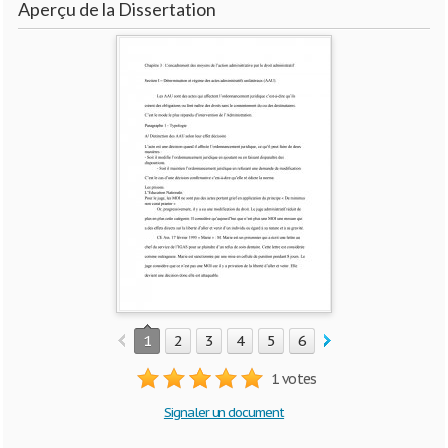
Aperçu de la Dissertation
1
2
3
4
5
6
7
8
9
10
1 votes
Signaler un document