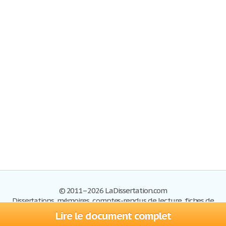
© 2011–2026 LaDissertation.com
Dissertations, mémoires, comptes-rendus de lecture, fiches de
lectures, exemples du BAC
Lire le document complet