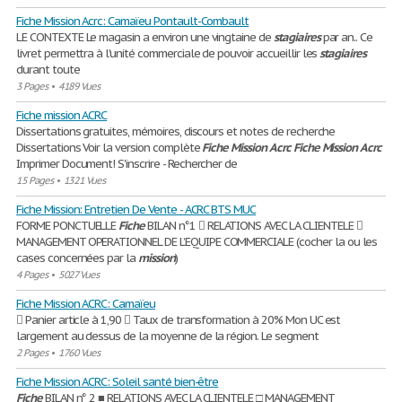
Fiche Mission Acrc: Camaïeu Pontault-Combault
LE CONTEXTE Le magasin a environ une vingtaine de
stagiaires
par an.. Ce
livret permettra à l'unité commerciale de pouvoir accueillir les
stagiaires
durant toute
3 Pages
•
4189 Vues
Fiche mission ACRC
Dissertations gratuites, mémoires, discours et notes de recherche
Dissertations Voir la version complète
Fiche
Mission
Acrc
Fiche
Mission
Acrc
Imprimer Document! S'inscrire - Rechercher de
15 Pages
•
1321 Vues
Fiche Mission: Entretien De Vente - ACRC BTS MUC
FORME PONCTUELLE
Fiche
BILAN n°1  RELATIONS AVEC LA CLIENTELE 
MANAGEMENT OPERATIONNEL DE L’EQUIPE COMMERCIALE (cocher la ou les
cases concernées par la
mission
)
4 Pages
•
5027 Vues
Fiche Mission ACRC: Camaïeu
 Panier article à 1,90  Taux de transformation à 20% Mon UC est
largement au dessus de la moyenne de la région. Le segment
2 Pages
•
1760 Vues
Fiche Mission ACRC: Soleil santé bien-être
Fiche
BILAN n° 2 ■ RELATIONS AVEC LA CLIENTELE □ MANAGEMENT