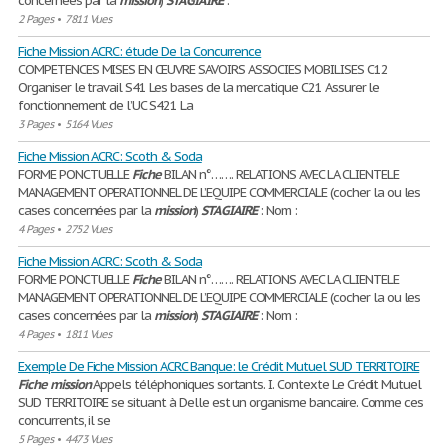
concernées par la
mission
)
STAGIAIRE
:
2 Pages
•
7811 Vues
Fiche Mission ACRC: étude De la Concurrence
COMPETENCES MISES EN ŒUVRE SAVOIRS ASSOCIES MOBILISES C12
Organiser le travail S41 Les bases de la mercatique C21 Assurer le
fonctionnement de l’UC S421 La
3 Pages
•
5164 Vues
Fiche Mission ACRC: Scoth & Soda
FORME PONCTUELLE
Fiche
BILAN n°……. RELATIONS AVEC LA CLIENTELE
MANAGEMENT OPERATIONNEL DE L’EQUIPE COMMERCIALE (cocher la ou les
cases concernées par la
mission
)
STAGIAIRE
: Nom :
4 Pages
•
2752 Vues
Fiche Mission ACRC: Scoth & Soda
FORME PONCTUELLE
Fiche
BILAN n°……. RELATIONS AVEC LA CLIENTELE
MANAGEMENT OPERATIONNEL DE L’EQUIPE COMMERCIALE (cocher la ou les
cases concernées par la
mission
)
STAGIAIRE
: Nom :
4 Pages
•
1811 Vues
Exemple De Fiche Mission ACRC Banque: le Crédit Mutuel SUD TERRITOIRE
Fiche
mission
Appels téléphoniques sortants. I. Contexte Le Crédit Mutuel
SUD TERRITOIRE se situant à Delle est un organisme bancaire. Comme ces
concurrents, il se
5 Pages
•
4473 Vues