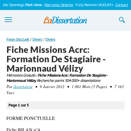
Job Openings:
Part-time
-
Non-exec Director
- Fully Remote UK/EU/CH -
Contact
Dissertations
Page d'accueil
/
Divers
/
Divers
Fiche Missions Acrc:
S'inscrire
Formation De Stagiaire -
Se connecter
Marionnaud Vélizy
Contactez-nous
Mémoires Gratuits
: Fiche Missions Acrc: Formation De Stagiaire -
Marionnaud Vélizy.
Recherche parmi 304 000+ dissertations
Par
dissertation
• 9 Janvier 2012 • 1 061 Mots (5 Pages) • 7 163
Vues
Page 1 sur 5
FORME PONCTUELLE
Fiche BILAN n°4