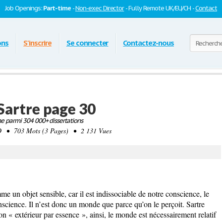
Job Openings:
Part-time
-
Non-exec Director
- Fully Remote UK/EU/CH -
Contact
ons
S'inscrire
Se connecter
Contactez-nous
Sartre page 30
e parmi 304 000+ dissertations
• 703 Mots (3 Pages) • 2 131 Vues
 un objet sensible, car il est indissociable de notre conscience, le
science. Il n’est donc un monde que parce qu’on le perçoit. Sartre
ion « extérieur par essence », ainsi, le monde est nécessairement relatif