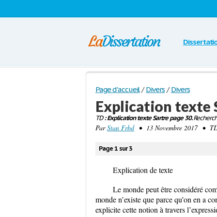
Dissertati
Page d'accueil
/
Divers
/
Divers
Explication texte 
TD
: Explication texte Sartre page 30.
Recherch
Par
Stan Frbd
• 13 Novembre 2017 • TD 
Page 1 sur 3
Explication de texte
Le monde peut être considéré comme
monde n’existe que parce qu’on en a con
explicite cette notion à travers l’express