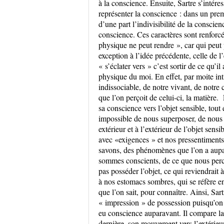
à la conscience. Ensuite, Sartre s’intéres
représenter la conscience : dans un prem
d’une part l’indivisibilité de la conscie
conscience. Ces caractères sont renfor
physique ne peut rendre », car qui peut 
exception à l’idée précédente, celle de l’
« s’éclater vers » c’est sortir de ce qu’i
physique du moi. En effet, par moite int
indissociable, de notre vivant, de notre 
que l’on perçoit de celui-ci, la matière. 
sa conscience vers l’objet sensible, tout e
impossible de nous superposer, de nous «
extérieur et à l’extérieur de l’objet sens
avec «exigences » et nos pressentiment
savons, des phénomènes que l’on a aupa
sommes conscients, de ce que nous perce
pas posséder l’objet, ce qui reviendrait 
à nos estomacs sombres, qui se réfère en
que l’on sait, pour connaître. Ainsi, Sa
« impression » de possession puisqu’on 
eu conscience auparavant. Il compare la 
dernière, son mouvement vers l’extérieur,