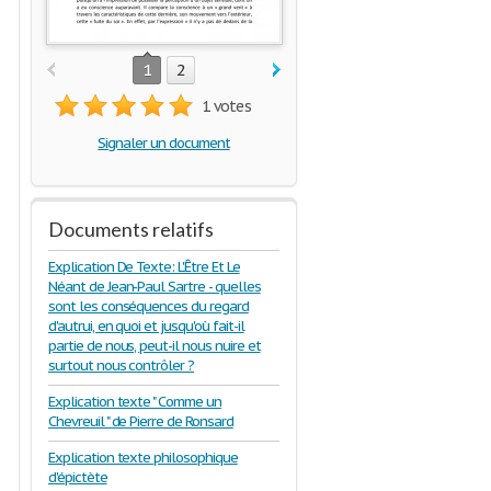
1
2
1 votes
Signaler un document
Documents relatifs
Explication De Texte: L'Être Et Le
Néant de Jean-Paul Sartre - quelles
sont les conséquences du regard
d'autrui, en quoi et jusqu'où fait-il
partie de nous, peut-il nous nuire et
surtout nous contrôler ?
Explication texte " Comme un
Chevreuil " de Pierre de Ronsard
Explication texte philosophique
d'épictète