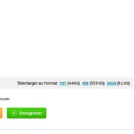
txt
pdf
docx
Télécharger au format
(4.4 Kb)
(53.9 Kb)
(9.1 Kb)
on.com
Enregistrer