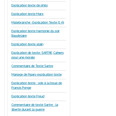
Explication texte de philo
Explication texte Marx
Malebranche - Explication Texte (1-6)
Explication texte harmonie du soir
Baudelaire
Explication texte alain
Explication de texte: SARTRE, Cahiers
pour une morale
Commentaire de Texte Sartre
Mariage de Figaro explication texte
Explication texte : ode à la boue de
Francis Ponge
Explication texte Freud
Commentaire de texte Sartre : la
liberté durant la guerre