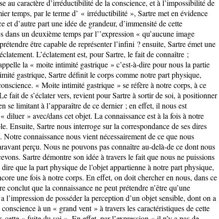
se au caractère d’irréductibilité de la conscience, et à l’impossibilité de
ier temps, par le terme d’ « irréductibilité », Sartre met en évidence
nce et d’autre part une idée de grandeur, d’immensité de cette
cés dans un deuxième temps par l’’expression « qu’aucune image
prétendre être capable de représenter l’infini ? ensuite, Sartre émet une
éclatement. L’éclatement est, pour Sartre, le fait de connaître ;
l appelle la « moite intimité gastrique » c’est-à-dire pour nous la partie
imité gastrique, Sartre définit le corps comme notre part physique,
conscience. « Moite intimité gastrique » se réfère à notre corps, à ce
Le fait de s’éclater vers, revient pour Sartre à sortir de soi, à positionner
n se limitant à l’apparaître de ce dernier ; en effet, il nous est
 diluer » avec/dans cet objet. La connaissance est à la fois à notre
ible. Ensuite, Sartre nous interroge sur la correspondance de ses dires
s. Notre connaissance nous vient nécessairement de ce que nous
ravant perçu. Nous ne pouvons pas connaître au-delà-de ce dont nous
vons. Sartre démontre son idée à travers le fait que nous ne puissions
à dire que la part physique de l’objet appartienne à notre part physique,
core une fois à notre corps. En effet, on doit chercher en nous, dans ce
rtre conclut que la connaissance ne peut prétendre n’être qu’une
a l’impression de posséder la perception d’un objet sensible, dont on a
conscience à un « grand vent » à travers les caractéristiques de cette
 cette « fuite du soi ». En effet, par l’expression « il n’y a pas de