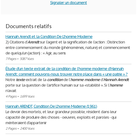
Signaler un document
Documents relatifs
Hannah Arendt et la Condition De L'homme Moderne
2) Citations d’
Arendt
sur l’agent et la signification de l’action : Distinction
entre commencement du monde (phénomènes, nature) et commencement
de quelqu'un (action) : « Agir, au sens
7 Pages
•
3087 Vues
Étude d'un texte extrait de la condition de l’homme moderne d’Hannah
Arendt: comment pouvons-nous trouver notre place dans « une patrie » ?
Notre
texte
extrait de la
condition
de l’
homme
moderne
d’
Hannah
Arendt
porte sur la question de l’artifice humain sur sa «stabilité ». Si l’
homme
n’avait
4 Pages
•
1699 Vues
Hannah ARENDT, Condition De L'homme Moderne (1961)
Le devoir des mortels, et leur grandeur possible, résident dans leur
capacité de produire des choses - oeuvres, exploits et paroles - qui
mériteraient d'appartenir
2 Pages
•
2400 Vues