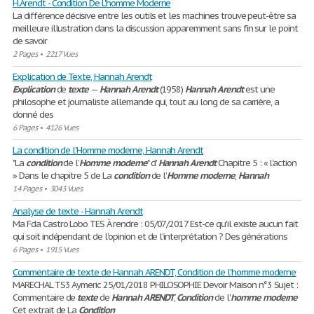
H.Arendt - Condition De L'homme Moderne
La différence décisive entre les outils et les machines trouve peut-être sa
meilleure illustration dans la discussion apparemment sans fin sur le point
de savoir
2 Pages
•
2217 Vues
Explication de Texte, Hannah Arendt
Explication
de
texte
—
Hannah
Arendt
(1958)
Hannah
Arendt
est une
philosophe et journaliste allemande qui, tout au long de sa carrière, a
donné des
6 Pages
•
4126 Vues
La condition de l'Homme moderne, Hannah Arendt
"La
condition
de l’
Homme
moderne
" d'
Hannah
Arendt
Chapitre 5 : « l’action
» Dans le chapitre 5 de La
condition
de l’
Homme
moderne
,
Hannah
14 Pages
•
3043 Vues
Analyse de texte - Hannah Arendt
Ma Fda Castro Lobo TES À rendre : 05/07/2017 Est-ce qu'il existe aucun fait
qui soit indépendant de l'opinion et de l'interprétation ? Des générations
6 Pages
•
1915 Vues
Commentaire de texte de Hannah ARENDT, Condition de l'homme moderne
MARECHAL TS3 Aymeric 25/01/2018 PHILOSOPHIE Devoir Maison n°3 Sujet :
Commentaire de
texte
de
Hannah
ARENDT
,
Condition
de l'
homme
moderne
Cet extrait de La
Condition