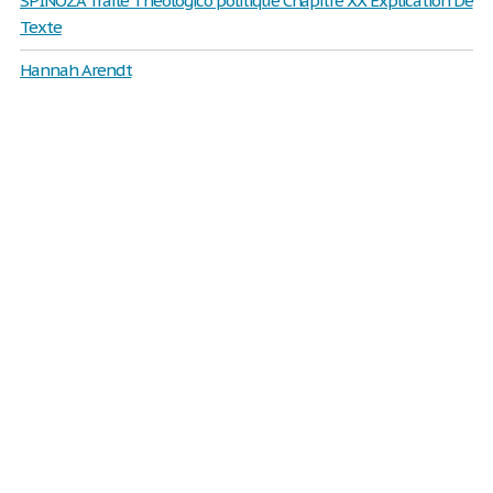
SPINOZA Traité Théologico politique Chapitre XX Explication De
Texte
Hannah Arendt