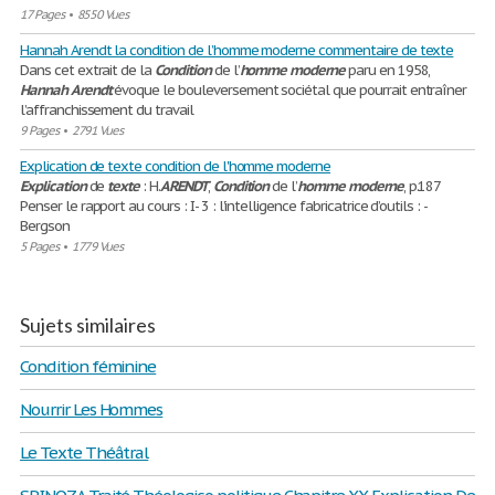
17 Pages
•
8550 Vues
Hannah Arendt la condition de l’homme moderne commentaire de texte
Dans cet extrait de la
Condition
de l’
homme
moderne
paru en 1958,
Hannah
Arendt
évoque le bouleversement sociétal que pourrait entraîner
l’affranchissement du travail
9 Pages
•
2791 Vues
Explication de texte condition de l'homme moderne
Explication
de
texte
: H.
ARENDT
,
Condition
de l’
homme
moderne
, p.187
Penser le rapport au cours : I- 3 : l’intelligence fabricatrice d’outils : -
Bergson
5 Pages
•
1779 Vues
Sujets similaires
Condition féminine
Nourrir Les Hommes
Le Texte Théâtral