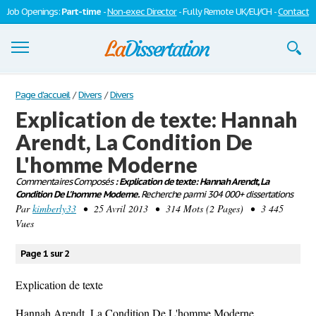
Job Openings:
Part-time
-
Non-exec Director
- Fully Remote UK/EU/CH -
Contact
Dissertations
Page d'accueil
/
Divers
/
Divers
Explication de texte: Hannah
S'inscrire
Arendt, La Condition De
Se connecter
L'homme Moderne
Contactez-nous
Commentaires Composés
: Explication de texte: Hannah Arendt, La
Condition De L'homme Moderne.
Recherche parmi 304 000+ dissertations
Par
kimberly33
• 25 Avril 2013 • 314 Mots (2 Pages) • 3 445
Vues
Page 1 sur 2
Explication de texte
Hannah Arendt, La Condition De L'homme Moderne.