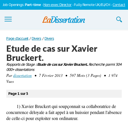
Job Openings:
Part-time
-
Non-exec Director
- Fully Remote UK/EU/CH -
Contact
Dissertations
Page d'accueil
/
Divers
/
Divers
Etude de cas sur Xavier
S'inscrire
Bruckert.
Se connecter
Rapports de Stage
: Etude de cas sur Xavier Bruckert..
Recherche parmi 304
000+ dissertations
Contactez-nous
Par
dissertation
• 7 Février 2013 • 597 Mots (3 Pages) • 1 974
Vues
Page 1 sur 3
1) Xavier Bruckert qui soupçonnait sa collaboratrice de
concurrence déloyale a fait appel à un huissier pendant l'absence
de celle-ci pour exploiter son ordinateur.