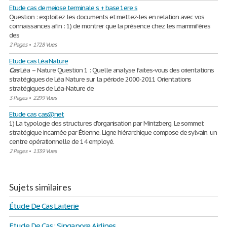
Etude cas de meiose terminale s + base 1ere s
Question : exploitez les documents et mettez-les en relation avec vos
connaissances afin : 1) de montrer que la présence chez les mammifères
des
2 Pages
•
1728 Vues
Etude cas Léa Nature
Cas
Léa – Nature Question 1 : Quelle analyse faites-vous des orientations
stratégiques de Léa Nature sur la période 2000-2011 Orientations
stratégiques de Léa-Nature de
3 Pages
•
2299 Vues
Etude cas cas@net
1) La typologie des structures d'organisation par Mintzberg. Le sommet
stratégique incarnée par Étienne. Ligne hiérarchique compose de sylvain. un
centre opérationnelle de 14 employé.
2 Pages
•
1339 Vues
Sujets similaires
Étude De Cas Laiterie
Etude De Cas : Singapore Airlines