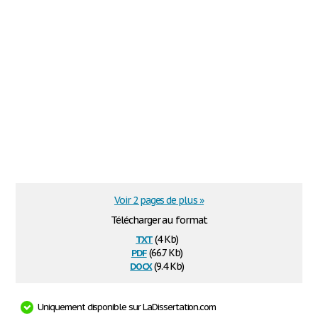
Voir 2 pages de plus »
Télécharger au format
txt
(4 Kb)
pdf
(66.7 Kb)
docx
(9.4 Kb)
Uniquement disponible sur LaDissertation.com