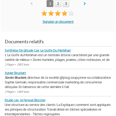
1
2
3
Signaler un document
Documents relatifs
Synthèse De L'étude Cas, Le Golfe Du Morbihan
1 Le Golfe du Morbihan est un territoire littoral caractérisé par une grande
variété de milieux • Zones humides, plages, prairies, côtes rocheuses, et de
2 Pages
•
2803 Vues
Xavier Bruckert
Xavier
Bruckert
, directeur de la société @plug soupçonne sa collaboratrice
Sophie Germain, responsable commerciale marketing de concurrence
déloyale. En l'absence de cette dernière il fait
2 Pages
•
1469 Vues
Etude cas, le fenouil Biocoop
Une structure au service des clients 1.a Expliquez comment sont appliqués
les principes de structuration Travail divisé en tâches spécialisées et
interdépendantes - Tâches regroupées