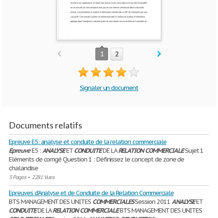
1
2
Signaler un document
Documents relatifs
Epreuve E5: analyse et conduite de la relation commerciale
Epreuve
E5 :
ANALYSE
ET
CONDUITE
DE LA
RELATION
COMMERCIALE
Sujet 1
Eléments de corrigé Question 1 : Définissez le concept de zone de
chalandise
3 Pages
•
2281 Vues
Epreuves d’Analyse et de Conduite de la Relation Commerciale
BTS MANAGEMENT DES UNITES
COMMERCIALES
Session 2011
ANALYSE
ET
CONDUITE
DE LA
RELATION
COMMERCIALE
BTS MANAGEMENT DES UNITES