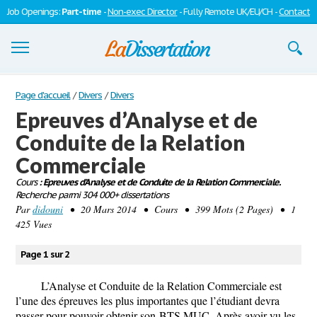
Job Openings:
Part-time
-
Non-exec Director
- Fully Remote UK/EU/CH -
Contact
Dissertations
Page d'accueil
/
Divers
/
Divers
Epreuves d’Analyse et de
S'inscrire
Conduite de la Relation
Se connecter
Commerciale
Contactez-nous
Cours
: Epreuves d’Analyse et de Conduite de la Relation Commerciale.
Recherche parmi 304 000+ dissertations
Par
didouni
• 20 Mars 2014 • Cours • 399 Mots (2 Pages) • 1
425 Vues
Page 1 sur 2
L’Analyse et Conduite de la Relation Commerciale est
l’une des épreuves les plus importantes que l’étudiant devra
passer pour pouvoir obtenir son BTS MUC. Après avoir vu les