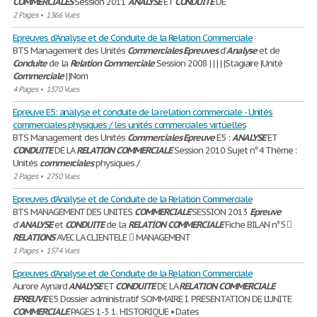
COMMERCIALES
Session 2011
ANALYSE
ET
CONDUITE
DE
2 Pages
•
1366 Vues
Epreuves d’Analyse et de Conduite de la Relation Commerciale
BTS Management des Unités
Commerciales
Epreuves
d’
Analyse
et de
Conduite
de la
Relation
Commerciale
Session 2008 | | | | |Stagiaire |Unité
Commerciale
| |Nom
4 Pages
•
1570 Vues
Epreuve E5: analyse et conduite de la relation commerciale - Unités
commerciales physiques / les unités commerciales virtuelles
BTS Management des Unités
Commerciales
Epreuve
E5 :
ANALYSE
ET
CONDUITE
DE LA
RELATION
COMMERCIALE
Session 2010 Sujet n°4 Thème :
Unités
commerciales
physiques /
2 Pages
•
2750 Vues
Epreuves d’Analyse et de Conduite de la Relation Commerciale
BTS MANAGEMENT DES UNITES
COMMERCIALE
SESSION 2013
Epreuve
d’
ANALYSE
et
CONDUITE
de la
RELATION
COMMERCIALE
Fiche BILAN n°5 
RELATIONS
AVEC LA CLIENTELE  MANAGEMENT
1 Pages
•
1574 Vues
Epreuves d’Analyse et de Conduite de la Relation Commerciale
Aurore Aynard
ANALYSE
ET
CONDUITE
DE LA
RELATION
COMMERCIALE
EPREUVE
E5 Dossier administratif SOMMAIRE I. PRESENTATION DE L’UNITE
COMMERCIALE
PAGES 1-3 1. HISTORIQUE • Dates