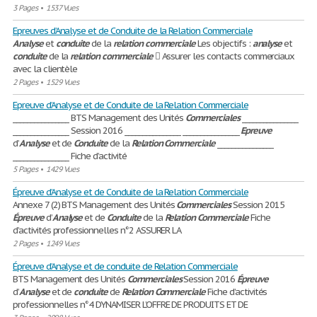
3 Pages
•
1537 Vues
Epreuves d’Analyse et de Conduite de la Relation Commerciale
Analyse
et
conduite
de la
relation
commerciale
Les objectifs :
analyse
et
conduite
de la
relation
commerciale
 Assurer les contacts commerciaux
avec la clientèle
2 Pages
•
1529 Vues
Epreuve d’Analyse et de Conduite de la Relation Commerciale
________________ BTS Management des Unités
Commerciales
________________
________________ Session 2016 ________________ ________________
Epreuve
d’
Analyse
et de
Conduite
de la
Relation
Commerciale
________________
________________ Fiche d’activité
5 Pages
•
1429 Vues
Épreuve d’Analyse et de Conduite de la Relation Commerciale
Annexe 7 (2) BTS Management des Unités
Commerciales
Session 2015
Épreuve
d’
Analyse
et de
Conduite
de la
Relation
Commerciale
Fiche
d’activités professionnelles n°2 ASSURER LA
2 Pages
•
1249 Vues
Épreuve d’Analyse et de conduite de Relation Commerciale
BTS Management des Unités
Commerciales
Session 2016
Épreuve
d’
Analyse
et de
conduite
de
Relation
Commerciale
Fiche d’activités
professionnelles n°4 DYNAMISER L’OFFRE DE PRODUITS ET DE