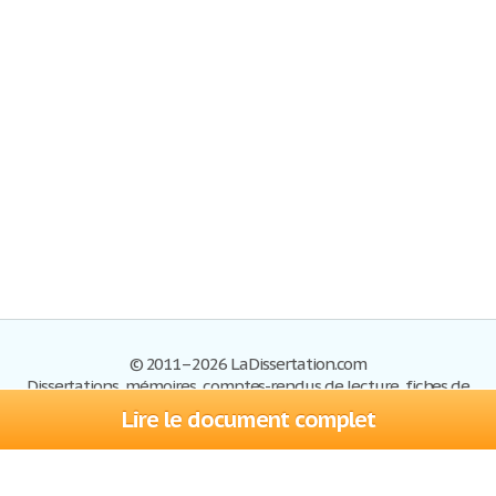
© 2011–2026 LaDissertation.com
Dissertations, mémoires, comptes-rendus de lecture, fiches de
lectures, exemples du BAC
Lire le document complet
Dissertations