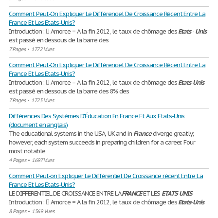
Comment Peut-On Expliquer Le Différenciel De Croissance Récent Entre La
France Et Les Etats-Unis?
Introduction :  Amorce = A la fin 2012, le taux de chômage des
Etats
-
Unis
est passé en dessous de la barre des
7 Pages
•
1772 Vues
Comment Peut-On Expliquer Le Différenciel De Croissance Récent Entre La
France Et Les Etats-Unis?
Introduction :  Amorce = A la fin 2012, le taux de chômage des
Etats
-
Unis
est passé en dessous de la barre des 8% des
7 Pages
•
1723 Vues
Différences Des Systèmes D'Éducation En France Et Aux Etats-Unis
(document en anglais)
The educational systems in the USA, UK and in
France
diverge greatly;
however, each system succeeds in preparing children for a career. Four
most notable
4 Pages
•
1697 Vues
Comment Peut-on Expliquer Le Différentiel De Croissance récent Entre La
France Et Les Etats-Unis?
LE DIFFERENTIEL DE CROISSANCE ENTRE LA
FRANCE
ET LES
ETATS
-
UNIS
Introduction :  Amorce = A la fin 2012, le taux de chômage des
Etats
-
Unis
8 Pages
•
1569 Vues