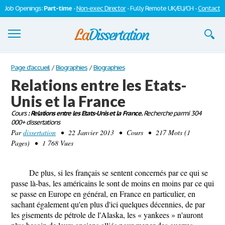
Job Openings:
Part-time
-
Non-exec Director
- Fully Remote UK/EU/CH -
Contact
Dissertations
Page d'accueil
/
Biographies
/
Biographies
Relations entre les Etats-
S'inscrire
Unis et la France
Se connecter
Cours
: Relations entre les Etats-Unis et la France.
Recherche parmi 304
000+ dissertations
Contactez-nous
Par
dissertation
• 22 Janvier 2013 • Cours • 217 Mots (1
Pages) • 1 768 Vues
De plus, si les français se sentent concernés par ce qui se
passe là-bas, les américains le sont de moins en moins par ce qui
se passe en Europe en général, en France en particulier, en
sachant également qu'en plus d'ici quelques décennies, de par
les gisements de pétrole de l'Alaska, les « yankees » n'auront