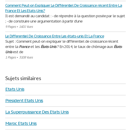
Comment Peut-on Expliquer Le Différentiel De Croissance récent Entre La
France Et Les Etats-Unis?
Il est demandé au candidat : - de répondre à la question posée par le sujet
; - de construire une argumentation à partir d'une
9 Pages
•
1601 Vues
Le Differentiel De Croissance Entre Les états-unis Et La France
Sujet : Comment peut-on expliquer le différentiel de croissance récent
entre la
France
et les
États
-
Unis
? En 2014, le taux de chômage aux
États
-
Unis
est de
1 Pages
•
3108 Vues
Sujets similaires
Etats Unis
President Etats Unis
La Superpuissance Des Etats Unis
Maroc Etats Unis