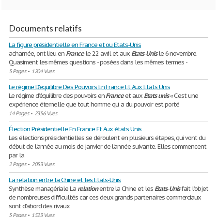
Documents relatifs
La figure présidentielle en France et ou Etats-Unis
acharnée, ont lieu en
France
le 22 avril et aux
Etats
-
Unis
le 6 novembre.
Quasiment les mêmes questions - posées dans les mêmes termes -
5 Pages
•
1204 Vues
Le régime D'equilibre Des Pouvoirs En France Et Aux Etats Unis
Le régime d’équilibre des pouvoirs en
France
et aux
Etats
unis
« C’est une
expérience éternelle que tout homme qui a du pouvoir est porté
14 Pages
•
2356 Vues
Élection Présidentielle En France Et Aux états Unis
Les élections présidentielles se déroulent en plusieurs étapes, qui vont du
début de l'année au mois de janvier de l'année suivante. Elles commencent
par la
2 Pages
•
2053 Vues
La relation entre la Chine et les Etats-Unis
Synthèse managériale La
relation
entre la Chine et les
Etats
-
Unis
fait l’objet
de nombreuses difficultés car ces deux grands partenaires commerciaux
sont d’abord des rivaux
5 Pages
•
1523 Vues