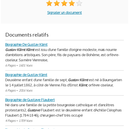
Signaler un document
Documents relatifs
Biographie De Gustav Klimt
Gustav
Klimt
Klimt
est issu d’une famille d’origine modeste, mais nourrie
d’ambitions artistiques. Son père, fils de paysans de Bohême, est orfèvre-
ciseleur. Sa mère Viennoise,
6 Pages
•
1601 Vues
Biographie de Gustav Klimt
Deuxième enfant d'une famille de sept,
Gustav
Klimt
est né à Baumgarten
le 14 juillet 1862, à côté de Vienne. Fils d'Ernst
Klimt
, orfèvre ciseleur,
6 Pages
•
2016 Vues
Biographie de Gustave Flaubert
Né dans une famille de la petite bourgeoisie catholique et d'ancêtres
protestants2,
Gustave
Flaubert est le deuxième enfant d’Achille Cléophas
Flaubert (1784-1846), chirurgien-chef très occupé
4 Pages
•
1709 Vues