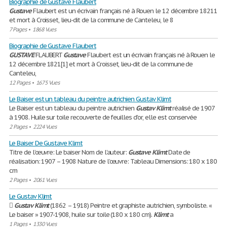
Biographie de Gustave Flaubert
Gustave
Flaubert est un écrivain français né à Rouen le 12 décembre 18211
et mort à Croisset, lieu-dit de la commune de Canteleu, le 8
7 Pages
•
1868 Vues
Biographie de Gustave Flaubert
GUSTAVE
FLAUBERT
Gustave
Flaubert est un écrivain français né à Rouen le
12 décembre 1821[1] et mort à Croisset, lieu-dit de la commune de
Canteleu,
12 Pages
•
1675 Vues
Le Baiser est un tableau du peintre autrichien Gustav Klimt
Le Baiser est un tableau du peintre autrichien
Gustav
Klimt
réalisé de 1907
à 1908. Huile sur toile recouverte de feuilles d'or, elle est conservée
2 Pages
•
2224 Vues
Le Baiser De Gustave Klimt
Titre de l’œuvre: Le baiser Nom de l’auteur:
Gustave
Klimt
Date de
réalisation: 1907 – 1908 Nature de l’œuvre: Tableau Dimensions: 180 x 180
cm
2 Pages
•
2061 Vues
Le Gustav Klimt

Gustav
Klimt
(1862 – 1918) Peintre et graphiste autrichien, symboliste. «
Le baiser » 1907-1908, huile sur toile (180 x 180 cm).
Klimt
a
1 Pages
•
1330 Vues