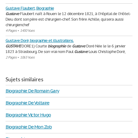
Gustave Flaubert, Biographie
Gustave
Flaubert naît à Rouen le 12 décembre 1821, à l’Hôpital de l’Hôtel-
Dieu dont son père est chirurgien-chef. Son frère Achille, qui sera aussi
chirurgienchef
4 Pages
•
1430 Vues
Gustave Doré, biographie et illustrations.
GUSTAVE
DORE 1) Courte
biographie
de
Gustave
Doré Née le le 6 janvier
1823 à Strasbourg. De son vrai nom Paul
Gustave
Louis Christophe Doré,
2 Pages
•
1063 Vues
Sujets similaires
Biographie De Romain Gary
Biographie De Voltaire
Biographie Victor Hugo
Biographie De Mon Zob