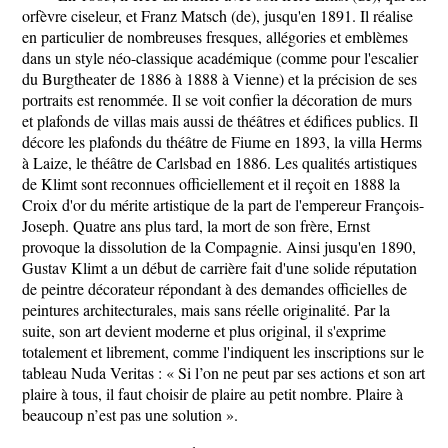
orfèvre ciseleur, et Franz Matsch (de), jusqu'en 1891. Il réalise
en particulier de nombreuses fresques, allégories et emblèmes
dans un style néo-classique académique (comme pour l'escalier
du Burgtheater de 1886 à 1888 à Vienne) et la précision de ses
portraits est renommée. Il se voit confier la décoration de murs
et plafonds de villas mais aussi de théâtres et édifices publics. Il
décore les plafonds du théâtre de Fiume en 1893, la villa Herms
à Laize, le théâtre de Carlsbad en 1886. Les qualités artistiques
de Klimt sont reconnues officiellement et il reçoit en 1888 la
Croix d'or du mérite artistique de la part de l'empereur François-
Joseph. Quatre ans plus tard, la mort de son frère, Ernst
provoque la dissolution de la Compagnie. Ainsi jusqu'en 1890,
Gustav Klimt a un début de carrière fait d'une solide réputation
de peintre décorateur répondant à des demandes officielles de
peintures architecturales, mais sans réelle originalité. Par la
suite, son art devient moderne et plus original, il s'exprime
totalement et librement, comme l'indiquent les inscriptions sur le
tableau Nuda Veritas : « Si l’on ne peut par ses actions et son art
plaire à tous, il faut choisir de plaire au petit nombre. Plaire à
beaucoup n’est pas une solution ».