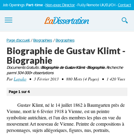
Job Openings:
Part-time
-
Non-exec Director
- Fully Remote UK/EU/CH -
Contact
Dissertations
Page d'accueil
/
Biographies
/
Biographies
Biographie de Gustav Klimt -
S'inscrire
Biographie
Se connecter
Documents Gratuits
: Biographie de Gustav Klimt - Biographie.
Recherche
parmi 304 000+ dissertations
Contactez-nous
Par
Lapako
• 3 Février 2013 • 880 Mots (4 Pages) • 1 420 Vues
Page 1 sur 4
Gustav Klimt, né le 14 juillet 1862 à Baumgarten près de
Vienne, mort le 6 février 1918 à Vienne, est un peintre
symboliste autrichien, et l'un des membres les plus en vue du
mouvement Art nouveau de Vienne. Peintre de compositions à
personnages, sujets allégoriques, figures, nus, portraits,