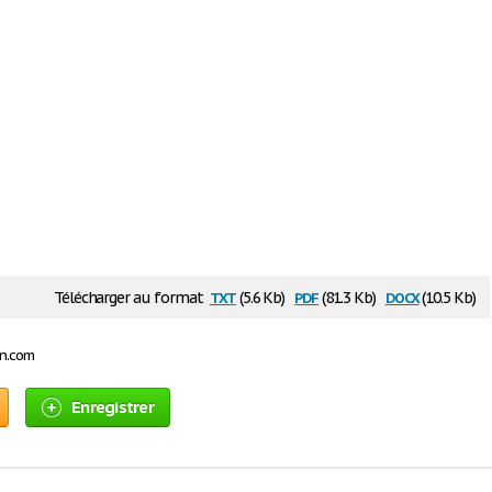
txt
pdf
docx
Télécharger au format
(5.6 Kb)
(81.3 Kb)
(10.5 Kb)
on.com
Enregistrer