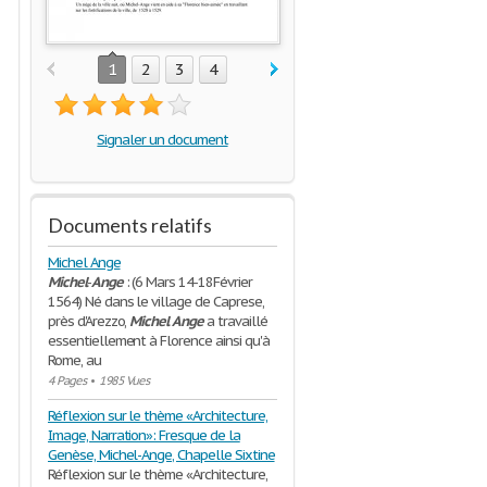
1
2
3
4
Signaler un document
Documents relatifs
Michel Ange
Michel
-
Ange
: (6 Mars 14-18Février
1564) Né dans le village de Caprese,
près d'Arezzo,
Michel
Ange
a travaillé
essentiellement à Florence ainsi qu'à
Rome, au
4 Pages
•
1985 Vues
Réflexion sur le thème «Architecture,
Image, Narration»: Fresque de la
Genèse, Michel-Ange, Chapelle Sixtine
Réflexion sur le thème «Architecture,