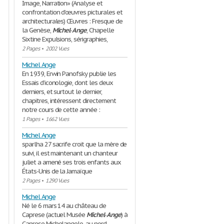
Image, Narration» (Analyse et
confrontation d’œuvres picturales et
architecturales) Œuvres : Fresque de
la Genèse,
Michel
-
Ange
, Chapelle
Sixtine Expulsions, sérigraphies,
2 Pages
•
2002 Vues
Michel Ange
En 1939, Erwin Panofsky publie les
Essais d’iconologie, dont les deux
derniers, et surtout le dernier,
chapitres, intéressent directement
notre cours de cette année :
1 Pages
•
1662 Vues
Michel Ange
sparlha 27 sacrife croit que la mère de
suivi, il est maintenant un chanteur
juliet a amené ses trois enfants aux
États-Unis de la Jamaïque
2 Pages
•
1290 Vues
Michel Ange
Né le 6 mars 14 au château de
Caprese (actuel Musée
Michel
-
Ange
) à
Caprese Michelangelo, au nord