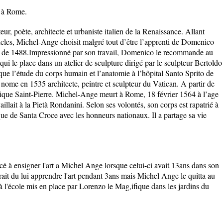
) à Rome.
ur, poète, architecte et urbaniste italien de la Renaissance. Allant
ncles, Michel-Ange choisit malgré tout d’être l’apprenti de Domenico
tir de 1488.Impressionné par son travail, Domenico le recommande au
ui le place dans un atelier de sculpture dirigé par le sculpteur Bertoldo
ique l’étude du corps humain et l’anatomie à l’hôpital Santo Sprito de
 nome en 1535 architecte, peintre et sculpteur du Vatican. A partir de
lique Saint-Pierre. Michel-Ange meurt à Rome, 18 février 1564 à l’age
aillait à la Pietà Rondanini. Selon ses volontés, son corps est rapatrié à
ique de Santa Croce avec les honneurs nationaux. Il a partage sa vie
à ensigner l'art a Michel Ange lorsque celui-ci avait 13ans dans son
aurait du lui apprendre l'art pendant 3ans mais Michel Ange le quitta au
 à l'école mis en place par Lorenzo le Mag,ifique dans les jardins du