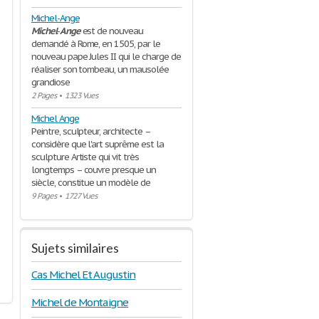
Michel-Ange
Michel
-
Ange
est de nouveau
demandé à Rome, en 1505, par le
nouveau pape Jules II qui le charge de
réaliser son tombeau, un mausolée
grandiose
2 Pages
•
1323 Vues
Michel Ange
Peintre, sculpteur, architecte –
considère que l'art suprême est la
sculpture Artiste qui vit très
longtemps – couvre presque un
siècle, constitue un modèle de
9 Pages
•
1727 Vues
Sujets similaires
Cas Michel Et Augustin
Michel de Montaigne