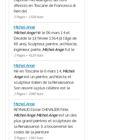
d'Arezzo en Toscane de Francesca di
Neri del
5 Pages
•
1558 Vues
Michel-Ange
Michel
-
Ange
Né le 06 mars 14 et
Décédé le 18 février 1564 (à l'âge de
88 ans). Sculpteur, peintre, architecte,
ingénieur, poète,
Michel
-
Ange
fut le
2 Pages
•
4128 Vues
Michel Ange
Né en Toscane le 6 mars 14,
Michel
-
Ange
est un peintre, architecte et
sculpteur italien de la Renaissance.
Son œuvre la plus célèbre est le
2 Pages
•
2040 Vues
Michel Ange
REYNAUD Eloïse CHEVALIER Félix
Michel
-
Ange
Michel
-
Ange
est un des
plus grand peintres et sculpteurs de
la Renaissance. Il a bouleversé les
codes de la peinture
3 Pages
•
1342 Vues