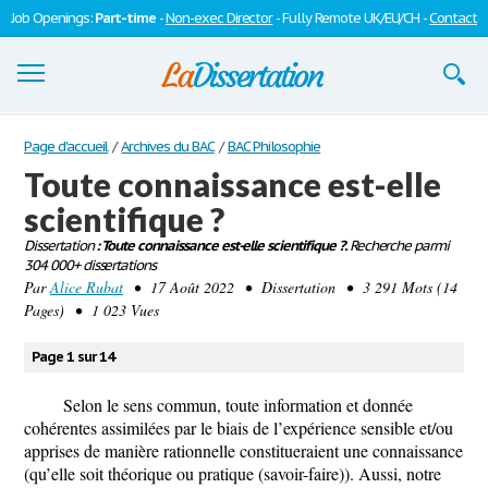
Job Openings:
Part-time
-
Non-exec Director
- Fully Remote UK/EU/CH -
Contact
Dissertations
Page d'accueil
/
Archives du BAC
/
BAC Philosophie
Toute connaissance est-elle
S'inscrire
scientifique ?
Se connecter
Dissertation
: Toute connaissance est-elle scientifique ?.
Recherche parmi
304 000+ dissertations
Contactez-nous
Par
Alice Rubat
• 17 Août 2022 • Dissertation • 3 291 Mots (14
Pages) • 1 023 Vues
Page 1 sur 14
Selon le sens commun, toute information et donnée
cohérentes assimilées par le biais de l’expérience sensible et/ou
apprises de manière rationnelle constitueraient une connaissance
(qu’elle soit théorique ou pratique (savoir-faire)). Aussi, notre