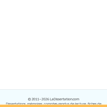
© 2011–2026 LaDissertation.com
Dissertations, mémoires, comptes-rendus de lecture, fiches de