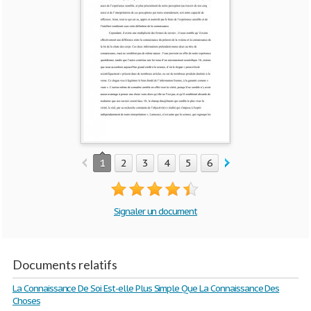
1
2
3
4
5
6
7
8
9
10
Signaler un document
Documents relatifs
La Connaissance De Soi Est-elle Plus Simple Que La Connaissance Des
Choses