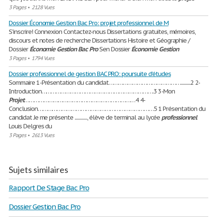
3 Pages
•
2128 Vues
Dossier Économie Gestion Bac Pro: projet professionnel de M
S'inscrire! Connexion Contactez-nous Dissertations gratuites, mémoires,
discours et notes de recherche Dissertations Histoire et Géographie /
Dossier
Économie
Gestion
Bac
Pro
Sen Dossier
Économie
Gestion
3 Pages
•
1794 Vues
Dossier professionnel de gestion BAC PRO: poursuite d'études
Sommaire 1-Présentation du candidat………………………………………..........2 2-
Introduction…………………………………………………………….3 3-Mon
Projet
……………………………………………………………4 4-
Conclusion………………………………………………………………5 1 Présentation du
candidat Je me présente ............., élève de terminal au lycée
professionnel
Louis Delgres du
3 Pages
•
2613 Vues
Sujets similaires
Rapport De Stage Bac Pro
Dossier Gestion Bac Pro