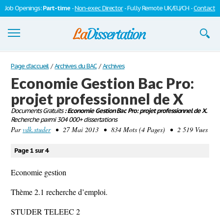
Job Openings:
Part-time
-
Non-exec Director
- Fully Remote UK/EU/CH -
Contact
Dissertations
Page d'accueil
/
Archives du BAC
/
Archives
Economie Gestion Bac Pro:
S'inscrire
projet professionnel de X
Se connecter
Documents Gratuits
: Economie Gestion Bac Pro: projet professionnel de X.
Recherche parmi 304 000+ dissertations
Contactez-nous
Par
vdk.studer
• 27 Mai 2013 • 834 Mots (4 Pages) • 2 519 Vues
Page 1 sur 4
Economie gestion
Thème 2.1 recherche d’emploi.
STUDER TELEEC 2