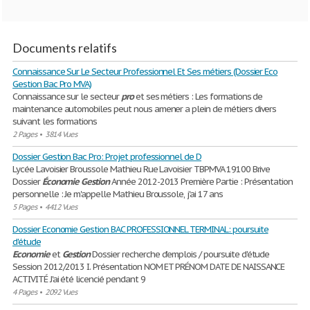
Documents relatifs
Connaissance Sur Le Secteur Professionnel Et Ses métiers (Dossier Eco
Gestion Bac Pro MVA)
Connaissance sur le secteur
pro
et ses métiers : Les formations de
maintenance automobiles peut nous amener a plein de métiers divers
suivant les formations
2 Pages
•
3814 Vues
Dossier Gestion Bac Pro: Projet professionnel de D
Lycée Lavoisier Broussole Mathieu Rue Lavoisier TBPMVA 19100 Brive
Dossier
Économie
Gestion
Année 2012-2013 Première Partie : Présentation
personnelle : Je m'appelle Mathieu Broussole, j'ai 17 ans
5 Pages
•
4412 Vues
Dossier Economie Gestion BAC PROFESSIONNEL TERMINAL: poursuite
d'étude
Economie
et
Gestion
Dossier recherche d’emplois / poursuite d'étude
Session 2012/2013 I. Présentation NOM ET PRÉNOM DATE DE NAISSANCE
ACTIVITÉ J'ai été licencié pendant 9
4 Pages
•
2092 Vues