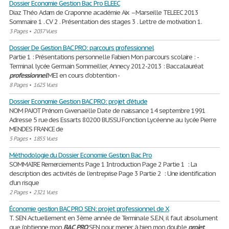
Dossier Economie Gestion Bac Pro ELEEC
Diaz Théo Adam de Craponne académie Aix –Marseille TELEEC 2013
Sommaire 1 . CV 2 . Présentation des stages 3 . Lettre de motivation 1.
3 Pages
•
2037 Vues
Dossier De Gestion BAC PRO: parcours professionnel
Partie 1 : Présentations personnelle Fabien Mon parcours scolaire : -
Terminal lycée Germain Sommeiller, Annecy 2012-2013 : Baccalauréat
professionnel
MEI en cours d’obtention -
8 Pages
•
1625 Vues
Dossier Economie Gestion BAC PRO: projet d'étude
NOM PAJOT Prénom Gwenaëlle Date de naissance 14 septembre 1991
Adresse 5 rue des Essarts 80200 BUSSU Fonction Lycéenne au lycée Pierre
MENDES FRANCE de
5 Pages
•
1855 Vues
Méthodologie du Dossier Economie Gestion Bac Pro
SOMMAIRE Remerciements Page 1 Introduction Page 2 Partie 1 : La
description des activités de l’entreprise Page 3 Partie 2 : Une identification
d’un risque
2 Pages
•
2321 Vues
Économie gestion BAC PRO SEN: projet professionnel de X
T. SEN Actuellement en 3ème année de Terminale S.E.N, il faut absolument
que j’obtienne mon
BAC
PRO
SEN pour mener à bien mon double
projet
.