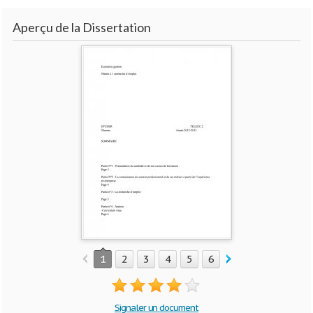
Aperçu de la Dissertation
1
2
3
4
5
6
Signaler un document