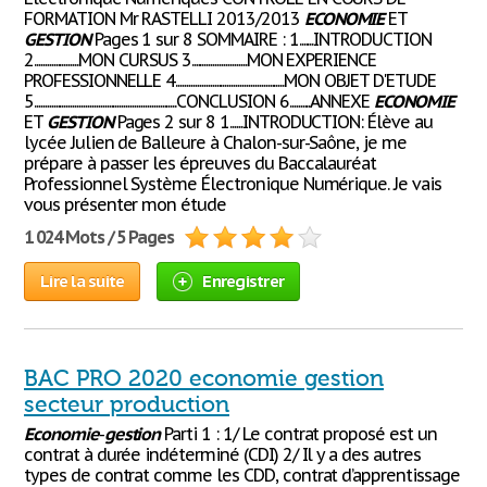
FORMATION Mr RASTELLI 2013/2013
ECONOMIE
ET
GESTION
Pages 1 sur 8 SOMMAIRE : 1.......INTRODUCTION
2.....................MON CURSUS 3..........................MON EXPERIENCE
PROFESSIONNELLE 4...................................................MON OBJET D'ETUDE
5...................................................................CONCLUSION 6..........ANNEXE
ECONOMIE
ET
GESTION
Pages 2 sur 8 1......INTRODUCTION: Élève au
lycée Julien de Balleure à Chalon-sur-Saône, je me
prépare à passer les épreuves du Baccalauréat
Professionnel Système Électronique Numérique. Je vais
vous présenter mon étude
1 024 Mots / 5 Pages
Lire la suite
Enregistrer
BAC PRO 2020 economie gestion
secteur production
Economie
-
gestion
Parti 1 : 1/ Le contrat proposé est un
contrat à durée indéterminé (CDI) 2/ Il y a des autres
types de contrat comme les CDD, contrat d’apprentissage