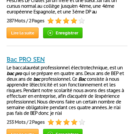
Fesches Le Châtel j’ai un frère et une sœur. J’ai fait un
cursus normal au collège jusqu’en 4éme, une 4éme
européenne Espagnole, et une 3éme DP au
287 Mots / 2 Pages
Lire la suite
Enregistrer
Bac PRO SEN
Le baccalauréat professionnel électrotechnique, est un
bac
pro
qui se prépare en quatre ans. Deux ans de BEP et
deux ans de
bac
professionnel. Ce
Bac
consiste à nous
apprendre l’électricité et son fonctionnement et les
risques. Pendant notre scolarité nous avons des stages à
effectuer en entreprise, afin d’acquérir de l’expérience
professionnel. Nous devons faire un certain nombre de
semaine obligatoire pendant ces quatre années. Je n’ai
pas fais de BEP donc je n’ai
253 Mots / 2 Pages