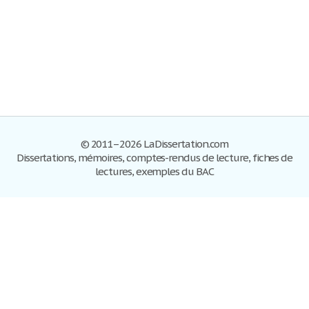
© 2011–2026 LaDissertation.com
Dissertations, mémoires, comptes-rendus de lecture, fiches de
lectures, exemples du BAC
Dissertations
S'inscrire
Se connecter
Foire aux questions