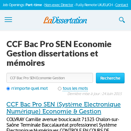
Job Openings:
Part-time
-
Non-exec Director
- Fully Remote UK/EU/CH -
Contact
Dissertations
CCF Bac Pro SEN Economie
S'inscrire
Gestion dissertations et
mémoires
Se connecter
Contactez-nous
Recherche
n'importe quel mot
tous les mots
Dernière mise à jour : 24 Juin 2015
CCF Bac Pro SEN (Système Electronique
Numérique) Economie & Gestion
COLVRAY Camille avenue boucicault 71323 Chalon-sur-
Saône Terminale Baccalauréat professionnel Système
Électronique Numériques CONTROLE EN COURS DE