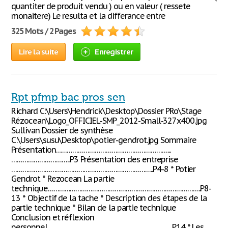
quantiter de produit vendu ) ou en valeur ( ressete
monaitere) Le resulta et la differance entre
325 Mots / 2 Pages
Lire la suite
Enregistrer
Rpt pfmp bac pros sen
Richard C:\Users\Hendrick\Desktop\Dossier PRo\Stage
Rézocean\Logo_OFFICIEL-SMP_2012-Small-327x400.jpg
Sullivan Dossier de synthèse
C:\Users\susu\Desktop\potier-gendrot.jpg Sommaire
Présentation……………………………………………………...
…………………………...P3 Présentation des entreprise
…………………………………………………………………..P4-8 * Potier
Gendrot * Rezocean La partie
technique………………………………………………………………………..P8-
13 * Objectif de la tache * Description des étapes de la
partie technique * Bilan de la partie technique
Conclusion et réflexion
personnel…………………………………………………………..P14 * Les