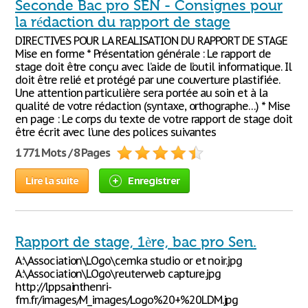
Seconde Bac pro SEN - Consignes pour
la rédaction du rapport de stage
DIRECTIVES POUR LA REALISATION DU RAPPORT DE STAGE
Mise en forme * Présentation générale : Le rapport de
stage doit être conçu avec l’aide de l’outil informatique. Il
doit être relié et protégé par une couverture plastifiée.
Une attention particulière sera portée au soin et à la
qualité de votre rédaction (syntaxe, orthographe…) * Mise
en page : Le corps du texte de votre rapport de stage doit
être écrit avec l’une des polices suivantes
1 771 Mots / 8 Pages
Lire la suite
Enregistrer
Rapport de stage, 1ère, bac pro Sen.
A:\Association\LOgo\cemka studio or et noir.jpg
A:\Association\LOgo\reuterweb capture.jpg
http://lppsainthenri-
fm.fr/images/M_images/Logo%20+%20LDM.jpg