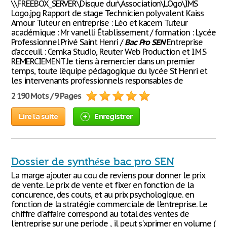
\\FREEBOX_SERVER\Disque dur\Association\LOgo\IMS
Logo.jpg Rapport de stage Technicien polyvalent Kaiss
Amour Tuteur en entreprise : Léo et kacem Tuteur
académique : Mr vanelli Établissement / formation : Lycée
Professionnel Privé Saint Henri /
Bac
Pro
SEN
Entreprise
d’acceuil : Cemka Studio, Reuter Web Production et I.M.S
REMERCIEMENT Je tiens à remercier dans un premier
temps, toute l’équipe pédagogique du lycée St Henri et
les intervenants professionnels responsables de
2 190 Mots / 9 Pages
Lire la suite
Enregistrer
Dossier de synthése bac pro SEN
La marge ajouter au cou de reviens pour donner le prix
de vente. Le prix de vente et fixer en fonction de la
concurence, des couts, et au prix psychologique. en
fonction de la stratégie commerciale de l'entreprise. Le
chiffre d'affaire correspond au total des ventes de
l'entreprise sur une periode , il peut s'xprimer en volume (