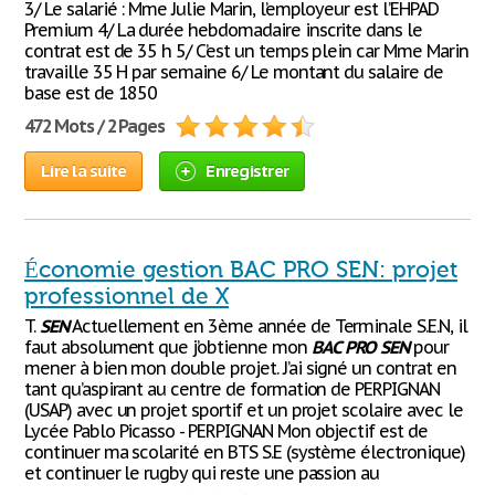
3/ Le salarié : Mme Julie Marin, l’employeur est l’EHPAD
Premium 4/ La durée hebdomadaire inscrite dans le
contrat est de 35 h 5/ C’est un temps plein car Mme Marin
travaille 35 H par semaine 6/ Le montant du salaire de
base est de 1850
472 Mots / 2 Pages
Lire la suite
Enregistrer
Économie gestion BAC PRO SEN: projet
professionnel de X
T.
SEN
Actuellement en 3ème année de Terminale S.E.N, il
faut absolument que j’obtienne mon
BAC
PRO
SEN
pour
mener à bien mon double projet. J’ai signé un contrat en
tant qu’aspirant au centre de formation de PERPIGNAN
(USAP) avec un projet sportif et un projet scolaire avec le
Lycée Pablo Picasso - PERPIGNAN Mon objectif est de
continuer ma scolarité en BTS S.E (système électronique)
et continuer le rugby qui reste une passion au