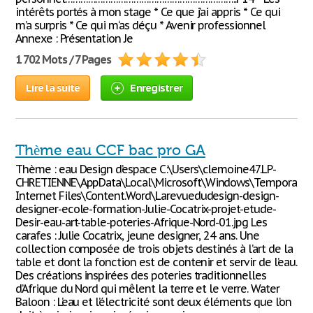
intérêts portés à mon stage * Ce que j’ai appris * Ce qui
m’a surpris * Ce qui m‘as déçu * Avenir professionnel
Annexe : Présentation Je
1 702 Mots / 7 Pages
Lire la suite
Enregistrer
Thème eau CCF bac pro GA
Thème : eau Design d’espace C:\Users\clemoine47.LP-
CHRETIENNE\AppData\Local\Microsoft\Windows\Temporary
Internet Files\Content.Word\Larevuedudesign-design-
designer-ecole-formation-Julie-Cocatrix-projet-etude-
Desir-eau-art-table-poteries-Afrique-Nord-01.jpg Les
carafes : Julie Cocatrix, jeune designer, 24 ans. Une
collection composée de trois objets destinés à l’art de la
table et dont la fonction est de contenir et servir de l’eau.
Des créations inspirées des poteries traditionnelles
d’Afrique du Nord qui mêlent la terre et le verre. Water
Baloon : L’eau et l’électricité sont deux éléments que l’on