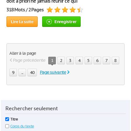
doit à priori ne jamais réunir ce qui
318 Mots / 2 Pages
Lire la suite
Enregistrer
Aller à la page
Page précédente
1
2
3
4
5
6
7
8
Page suivante
9
...
40
Rechercher seulement
Titre
Corps du texte