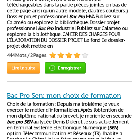
téléchargeables dans la partie pièces jointes en bas de
cette page ainsi qu'un autre modèle, d'autres couleurs...)
Dossier projet professionnel
Bac
Pro
MVA Publiez sur
Calaméo ou explorez la bibliothèque. Dossier projet
professionnel
Bac
Pro
Industriel Publiez sur Calaméo ou
explorez la bibliothèque. CAHIER DES CHARGES POUR
L'ÉLABORATION DU DOSSIER PROJET Le fond Ce dossier-
projet doit mettre en
444 Mots / 2 Pages
Lire la suite
Enregistrer
Bac Pro Sen: mon choix de formation
Choix de la formation : Depuis ma troisième je veux
exercer le métier d'informaticien. Après l’obtention de
mon diplôme national du brevet, je m’oriente en seconde
bac
pro
SEN
au lycée Denis Diderot. Je suis actuellement
en terminal Système Electronique Numérique (
SEN
)
option Télécommunication et Réseaux (TR). J’habite a