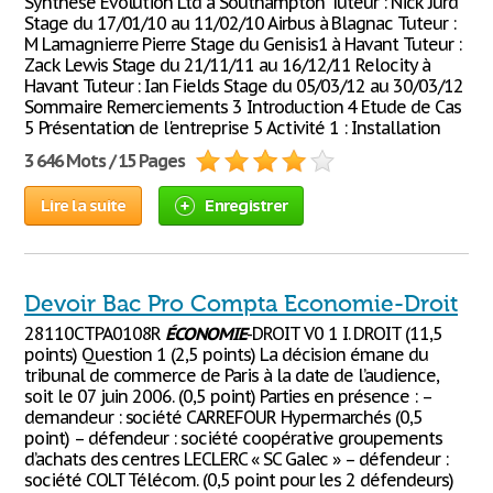
Synthèse Evolution Ltd à Southampton Tuteur : Nick Jurd
Stage du 17/01/10 au 11/02/10 Airbus à Blagnac Tuteur :
M Lamagnierre Pierre Stage du Genisis1 à Havant Tuteur :
Zack Lewis Stage du 21/11/11 au 16/12/11 Relocity à
Havant Tuteur : Ian Fields Stage du 05/03/12 au 30/03/12
Sommaire Remerciements 3 Introduction 4 Etude de Cas
5 Présentation de l'entreprise 5 Activité 1 : Installation
3 646 Mots / 15 Pages
Lire la suite
Enregistrer
Devoir Bac Pro Compta Economie-Droit
28110CTPA0108R
ÉCONOMIE
-DROIT V0 1 I. DROIT (11,5
points) Question 1 (2,5 points) La décision émane du
tribunal de commerce de Paris à la date de l’audience,
soit le 07 juin 2006. (0,5 point) Parties en présence : –
demandeur : société CARREFOUR Hypermarchés (0,5
point) – défendeur : société coopérative groupements
d’achats des centres LECLERC « SC Galec » – défendeur :
société COLT Télécom. (0,5 point pour les 2 défendeurs)