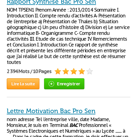
Rapport Synthèse Bac Pro Sen
NOM TPSEN1 Prenom Année : 2013/2014 Sommaire I.
Introduction II. Compte rendu d'activités A- Présentation
de l'entreprise a) Présentation de Thales b) Situation
géographique c) Un peu d'histoire d) Division e) Le service
informatique B- Organigramme C- Compte rendu
d'activités III. Etude de cas technique IV. Remerciements
et Conclusion I. Introduction Ce rapport de synthèse
décrit et présente les différente périodes en entreprise
que j'ai réalisé Le but de cette synthèse est de résumer
toutes
2 394 Mots / 10 Pages
Lire la suite
Enregistrer
Lettre Motivation Bac Pro Sen
nom adresse Tel l'entreprise ville, date Madame,
Monsieur, Je suis en Terminal
BAC
Professionnel «
Systèmes Electroniques et Numériques » au Lycée .......... à
........ Dans le cadre de cette formation, je dois effectuer un