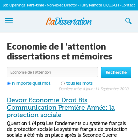
Job Openings:
Part-time
-
Non-exec Director
- Fully Remote UK/EU/CH -
Contact
Dissertations
Economie de l 'attention
S'inscrire
dissertations et mémoires
Se connecter
Recherche
Contactez-nous
n'importe quel mot
tous les mots
Dernière mise à jour : 11 Septembre 2020
Devoir Economie Droit Bts
Communication Première Année: la
protection sociale
Question 1 (4 pts) Les fondements du système français
de protection sociale Le système français de protection
sociale a été mis en place après la Seconde Guerre