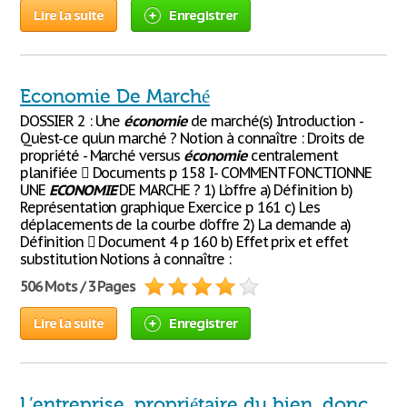
Lire la suite
Enregistrer
Economie De Marché
DOSSIER 2 : Une
économie
de marché(s) Introduction -
Qu’est-ce qu’un marché ? Notion à connaître : Droits de
propriété - Marché versus
économie
centralement
planifiée  Documents p 158 I- COMMENT FONCTIONNE
UNE
ECONOMIE
DE MARCHE ? 1) L’offre a) Définition b)
Représentation graphique Exercice p 161 c) Les
déplacements de la courbe d’offre 2) La demande a)
Définition  Document 4 p 160 b) Effet prix et effet
substitution Notions à connaître :
506 Mots / 3 Pages
Lire la suite
Enregistrer
L’entreprise, propriétaire du bien, donc