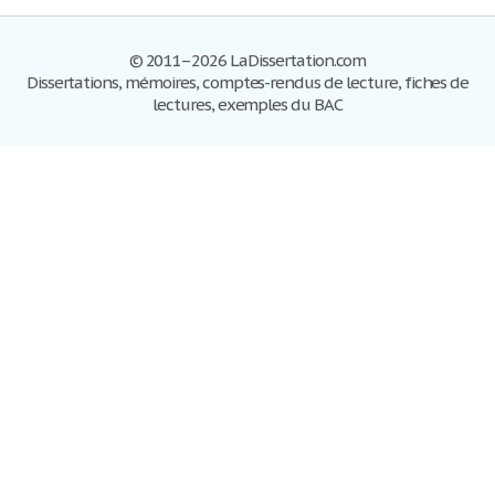
© 2011–2026 LaDissertation.com
Dissertations, mémoires, comptes-rendus de lecture, fiches de
lectures, exemples du BAC
Dissertations
S'inscrire
Se connecter
Foire aux questions
Contactez-nous
Plan du site
Politique de confidentialité
Conditions d'utilisation