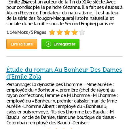
: Emile
Zola
est un auteur de la fin du XIXe siècle. Avec
pour condisciple le peindre Cézanne. Il a fait ses études à
Aix-en-Provence. Fondateur du naturalisme, il est auteur
de la série des Rougon-Macquart(Histoire naturelle et
sociale d’une famille sous le Second Empire) parus en
1 146 Mots / 5 Pages
Lire la suite
Enregistrer
Étude du roman Au Bonheur Des Dames
d'Emile Zola
Personnage: La dynastie des Lhomme : -Mme Aurélie :
employée du « Bonheur », première (chef de rayon) au
rayon confections, femme de M Lhomme - M Lhomme :
employé du « Bonheur », premier caissier, mari de Mme
Aurélie -Lhomme Albert : employé du « Bonheur »,
caissier puis renvoyé, fils des Lhomme Les Baudu : -M.
Baudu : oncle de Denise, tient une boutique de tissus -
Colomban : employé des Baudu -Denise :