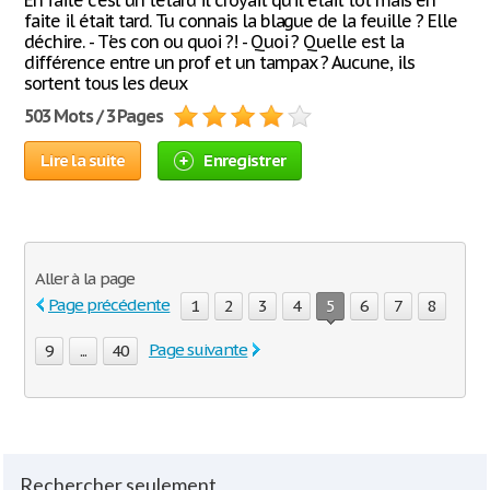
En faite c'est un têtard il croyait qu'il était tôt mais en
faite il était tard. Tu connais la blague de la feuille ? Elle
déchire. ‎- T'es con ou quoi ?! - Quoi ? Quelle est la
différence entre un prof et un tampax ? Aucune, ils
sortent tous les deux
503 Mots / 3 Pages
Lire la suite
Enregistrer
Aller à la page
Page précédente
1
2
3
4
5
6
7
8
Page suivante
9
...
40
Rechercher seulement