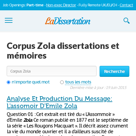
Job Openings:
Part-time
-
Non-exec Director
- Fully Remote UK/EU/CH -
Contact
Dissertations
Corpus Zola dissertations et
S'inscrire
mémoires
Se connecter
Recherche
Contactez-nous
n'importe quel mot
tous les mots
Dernière mise à jour : 19 Juin 2015
Analyse Et Production Du Message:
L'assomoir D'Emile Zola
Question 01 : Cet extrait est tiré du « L’Assommoir »
d’Emile
Zola
. Ce roman publié en 1877 est le septième de
la série « Les Rougons Macquart ». Il décrit assez crument
la vie du monde ouvrier et il a d’ailleurs suscité de