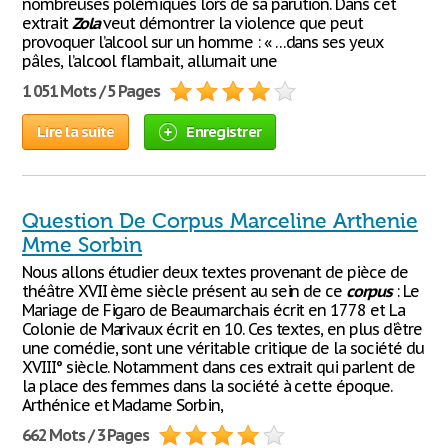
nombreuses polémiques lors de sa parution. Dans cet
extrait
Zola
veut démontrer la violence que peut
provoquer l’alcool sur un homme : « …dans ses yeux
pâles, l’alcool flambait, allumait une
1 051 Mots / 5 Pages
Lire la suite
Enregistrer
Question De Corpus Marceline Arthenie
Mme Sorbin
Nous allons étudier deux textes provenant de pièce de
théâtre XVII ème siècle présent au sein de ce
corpus
: Le
Mariage de Figaro de Beaumarchais écrit en 1778 et La
Colonie de Marivaux écrit en 10. Ces textes, en plus d'être
une comédie, sont une véritable critique de la société du
XVIII° siècle. Notamment dans ces extrait qui parlent de
la place des femmes dans la société à cette époque.
Arthénice et Madame Sorbin,
662 Mots / 3 Pages