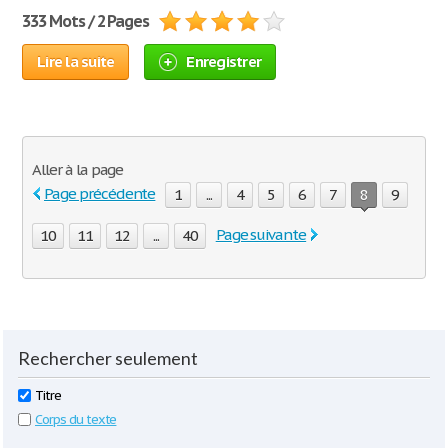
333 Mots / 2 Pages
Lire la suite
Enregistrer
Aller à la page
Page précédente
1
...
4
5
6
7
8
9
Page suivante
10
11
12
...
40
Rechercher seulement
Titre
Corps du texte