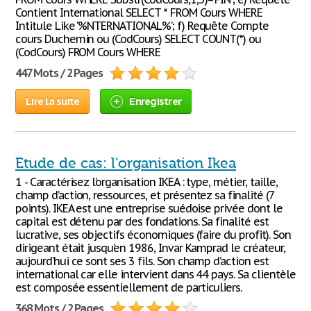
Contient International SELECT * FROM Cours WHERE
Intitule Like ‘%NTERNATIONAL%’; f) Requête Compte
cours Duchemin ou (CodCours) SELECT COUNT(*) ou
(CodCours) FROM Cours WHERE
447 Mots / 2 Pages
Lire la suite
Enregistrer
Etude de cas: l'organisation Ikea
1 - Caractérisez l’organisation IKEA : type, métier, taille,
champ d’action, ressources, et présentez sa finalité (7
points). IKEA est une entreprise suédoise privée dont le
capital est détenu par des fondations. Sa finalité est
lucrative, ses objectifs économiques (faire du profit). Son
dirigeant était jusqu‘en 1986, Invar Kamprad le créateur,
aujourd’hui ce sont ses 3 fils. Son champ d’action est
international car elle intervient dans 44 pays. Sa clientèle
est composée essentiellement de particuliers.
368 Mots / 2 Pages