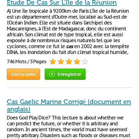
Etude De Cas Sur L'Île de la Réunion
A) Une île tropicale à 9200km de Paris L’île de la Réunion
est un département d’Outre-mer, localisé au Sud-est de
l’Océan Indien. Elle est située dans l’archipel des
Mascareignes, à l’Est de Madagascar, donc du continent
africain. Son climat est de type tropical, elle est aussi
exposée à de nombreux risques naturels tel que les
cyclones, comme ce fut le
cas
en 2002 avec la tempête
DINA, les inondation du fait d’un climat tropical humide,
746 Mots / 3 Pages
Lire la suite
Enregistrer
Cas Gaelic Marine Corrigé (document en
anglais)
Does God Play Dice? This lecture is about whether we
can predict the future, or whether it is arbitrary and
random. In ancient times, the world must have seemed
pretty arbitrary. Disasters such as floods or diseases must