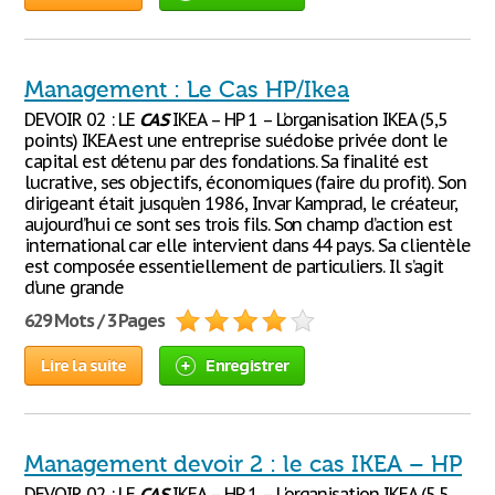
Management : Le Cas HP/Ikea
DEVOIR 02 : LE
CAS
IKEA – HP 1 – L’organisation IKEA (5,5
points) IKEA est une entreprise suédoise privée dont le
capital est détenu par des fondations. Sa finalité est
lucrative, ses objectifs, économiques (faire du profit). Son
dirigeant était jusqu’en 1986, Invar Kamprad, le créateur,
aujourd’hui ce sont ses trois fils. Son champ d’action est
international car elle intervient dans 44 pays. Sa clientèle
est composée essentiellement de particuliers. Il s’agit
d’une grande
629 Mots / 3 Pages
Lire la suite
Enregistrer
Management devoir 2 : le cas IKEA – HP
DEVOIR 02 : LE
CAS
IKEA – HP 1 – L'organisation IKEA (5,5