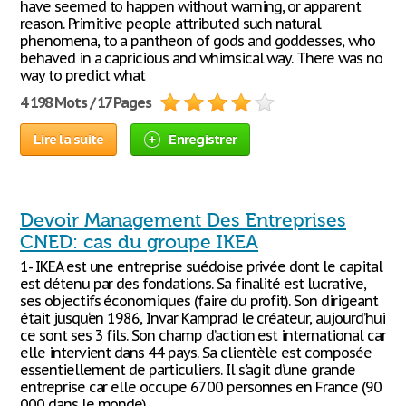
have seemed to happen without warning, or apparent
reason. Primitive people attributed such natural
phenomena, to a pantheon of gods and goddesses, who
behaved in a capricious and whimsical way. There was no
way to predict what
4 198 Mots / 17 Pages
Lire la suite
Enregistrer
Devoir Management Des Entreprises
CNED: cas du groupe IKEA
1- IKEA est une entreprise suédoise privée dont le capital
est détenu par des fondations. Sa finalité est lucrative,
ses objectifs économiques (faire du profit). Son dirigeant
était jusqu‘en 1986, Invar Kamprad le créateur, aujourd’hui
ce sont ses 3 fils. Son champ d’action est international car
elle intervient dans 44 pays. Sa clientèle est composée
essentiellement de particuliers. Il s'agit d’une grande
entreprise car elle occupe 6700 personnes en France (90
000 dans le monde).