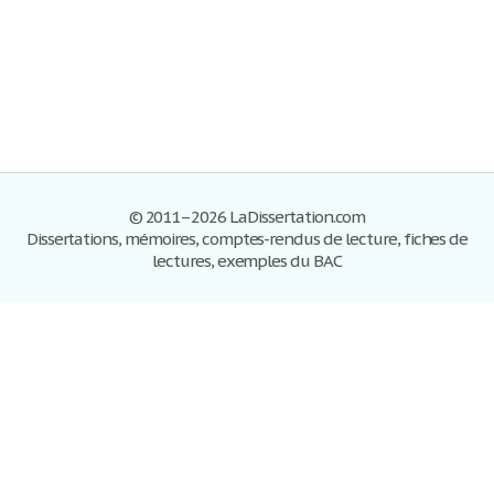
© 2011–2026 LaDissertation.com
Dissertations, mémoires, comptes-rendus de lecture, fiches de
lectures, exemples du BAC
Dissertations
S'inscrire
Se connecter
Foire aux questions
Contactez-nous