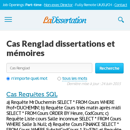
Job Openings:
Part-time
-
Non-exec Director
- Fully Remote UK/EU/CH -
Contact
Dissertations
Cas Renglad dissertations et
S'inscrire
mémoires
Se connecter
Recherche
Contactez-nous
n'importe quel mot
tous les mots
Dernière mise à jour : 24 Juin 2015
Cas Requêtes SQL
a) Requête Mr Duchemin SELECT * FROM Cours WHERE
Prof=’DUCHEMIN’; b) Requête Cours triés matin après midi
SELECT * FROM Cours ORDER BY Heure, CodCours; c)
Requête Liste cours Salle inconnue SELECT * FROM Cours
WHERE Salle Is Null; d) Requête Cours FINANCE SELECT *
FROM Cours WHERE Substr(CodCours,1,3)='FIN'; e) Requête