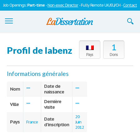
Job Openings:
Part-time
-
Non-exec Director
- Fully Remote UK/EU/CH -
Contact
Dissertations
1
Profil de labenz
S'inscrire
Pays
Dons
Se connecter
Informations générales
Contactez-nous
Date de
Nom
***
***
naissance
Dernière
Ville
***
***
visite
20
Date
Pays
France
Juin
d'inscription
2012