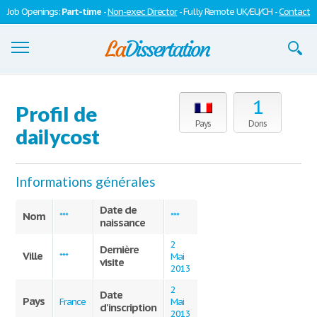
Job Openings:
Part-time
-
Non-exec Director
- Fully Remote UK/EU/CH -
Contact
Dissertations
1
Profil de
S'inscrire
Pays
Dons
dailycost
Se connecter
Informations générales
Contactez-nous
Date de
Nom
***
***
naissance
2
Dernière
Ville
***
Mai
visite
2013
2
Date
Pays
France
Mai
d'inscription
2013