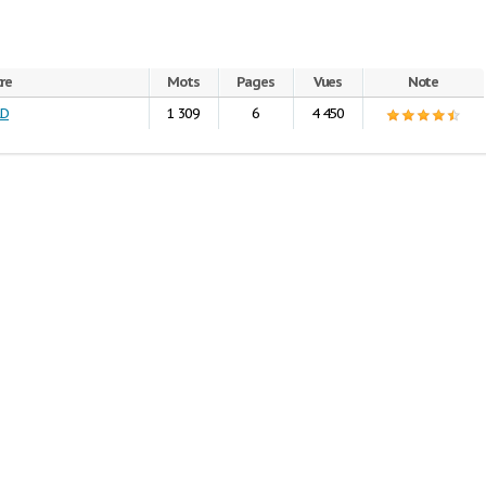
re
Mots
Pages
Vues
Note
LD
1 309
6
4 450