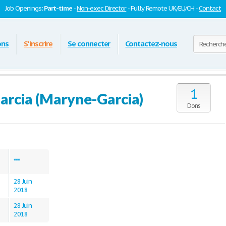
Job Openings:
Part-time
-
Non-exec Director
- Fully Remote UK/EU/CH -
Contact
ons
S'inscrire
Se connecter
Contactez-nous
1
arcia (Maryne-Garcia)
Dons
***
28 Juin
2018
28 Juin
2018